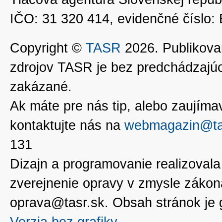
IČO: 31 320 414, evidenčné číslo
Copyright ©
TASR
2026. Publikovan
zdrojov TASR je bez predchádzaj
zakázané.
Ak máte pre nás tip, alebo zaujímavé
kontaktujte nás na
webmagazin@ta
131
Dizajn a programovanie realizoval
zverejnenie opravy v zmysle zákon
oprava@tasr.sk. Obsah stránok je
Verzia bez grafiky