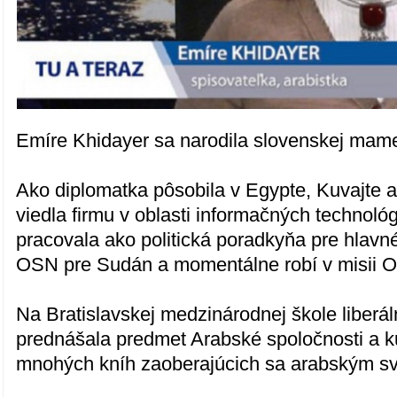
Emíre Khidayer sa narodila slovenskej mame
Ako diplomatka pôsobila v Egypte, Kuvajte a
viedla firmu v oblasti informačných technoló
pracovala ako politická poradkyňa pre hlavn
OSN pre Sudán a momentálne robí v misii O
Na Bratislavskej medzinárodnej škole liberál
prednášala predmet Arabské spoločnosti a ku
mnohých kníh zaoberajúcich sa arabským s