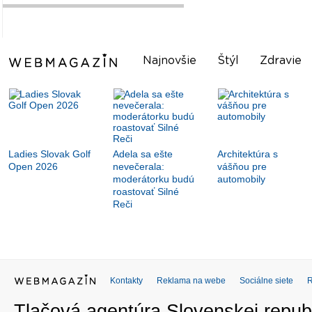
Najnovšie
Štýl
Zdravie
Ladies Slovak Golf
Adela sa ešte
Architektúra s
Open 2026
nevečerala:
vášňou pre
moderátorku budú
automobily
roastovať Silné
Reči
Kontakty
Reklama na webe
Sociálne siete
Tlačová agentúra Slovenskej republ