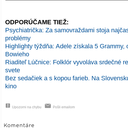
ODPORÚČAME TIEŽ:
Psychiatrička: Za samovraždami stoja najča
problémy
Highlighty týždňa: Adele získala 5 Grammy, o
Bowieho
Riaditeľ Lúčnice: Folklór vyvoláva srdečné 
svete
Bez sedačiek a s kopou farieb. Na Slovensku 
kino
Upozorni na chybu
Pošli emailom
Komentáre