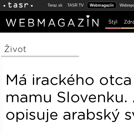
Teraz.sk
TASR TV
Webmagazín
Webrepo
Štýl
Zdr
Život
Má irackého otca
mamu Slovenku.
opisuje arabský s