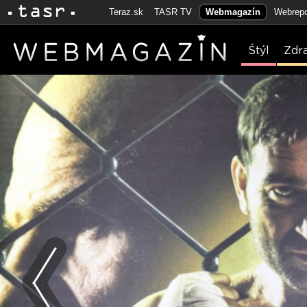
Teraz.sk
TASR TV
Webmagazín
Webrepo
Štýl
Zdr