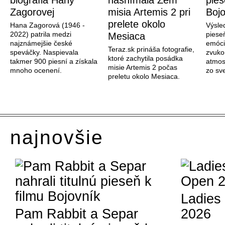
biografia Hany
nasnímala Zem
pies
Zagorovej
misia Artemis 2 pri
Bojo
prelete okolo
Hana Zagorová (1946 -
Výsle
2022) patrila medzi
piese
Mesiaca
najznámejšie české
emóci
Teraz.sk prináša fotografie,
speváčky. Naspievala
zvuko
ktoré zachytila posádka
takmer 900 piesní a získala
atmos
misie Artemis 2 počas
mnoho ocenení.
zo sve
preletu okolo Mesiaca.
najnovšie
Ladies
Pam Rabbit a Separ
2026