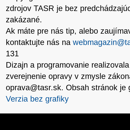
zdrojov TASR je bez predchádzaj
zakázané.
Ak máte pre nás tip, alebo zaujímavé
kontaktujte nás na
webmagazin@ta
131
Dizajn a programovanie realizoval
zverejnenie opravy v zmysle zákon
oprava@tasr.sk. Obsah stránok je
Verzia bez grafiky