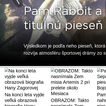
Pam Rabbit a 
titulnú pieseň
Výsledkom je podľa neho pieseň, ktor
rozvíja atmosféru športovej drámy zo 
Na konci leta vyjde
Pam
veľká obrazová
OBRAZOM: Takto
nahr