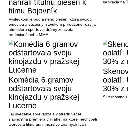
nahrali titulnú pieseň k
sa vracia na 
filmu Bojovník
Výsledkom je podľa neho pieseň, ktorá svojou
emóciou a súčasným zvukom prirodzene rozvíja
atmosféru športovej drámy zo sveta
profesionálneho MMA.
Skenova
Komédia 6 gramov
oplatí:
odštartovala svoju
30% z 
kinojazdu v pražskej
S vernostnou a
Lucerne
Jej uvedenie sprevádzala v stredu večer
slávnostná premiéra v Prahe, na ktorej nechýbali
tvorcovia filmu ani množstvo známych tvárí