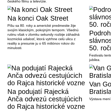
českého filmu a televízie.
Na konci Oak Street
Píšu sa 80. roky a americké predmestie žije
svojím klasickým, pokojným tempom. Všednú
Podroh
rutinu však v zlomku sekundy rozbije záhadná
kozmická udalosť, ktorá vytrhne celú ulicu z
slávnos
reality a presunie ju o 65 miliónov rokov do
50. roč
minulosti.
Festivalu te
jubilea.
Van Go
Na podujatí Rajecká
Bratisl
Anča odvezú cestujúcich
Výstava mení 
do Rajca historické vozne