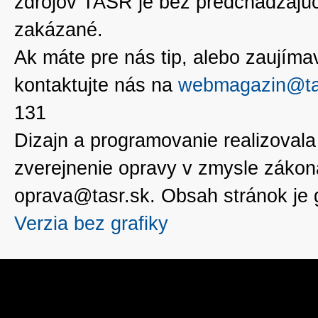
zdrojov TASR je bez predchádzaj
zakázané.
Ak máte pre nás tip, alebo zaujímavé
kontaktujte nás na
webmagazin@ta
131
Dizajn a programovanie realizoval
zverejnenie opravy v zmysle zákon
oprava@tasr.sk. Obsah stránok je
Verzia bez grafiky