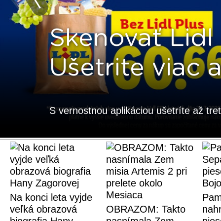
Skenovať Lidl 
Ušetrite viac
S vernostnou aplikáciou ušetríte až tre
Na konci leta vyjde
Pam
veľká obrazová
OBRAZOM: Takto
nahr