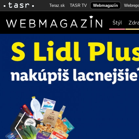
Teraz.sk
TASR TV
Webmagazín
Webrepo
Štýl
Zdr