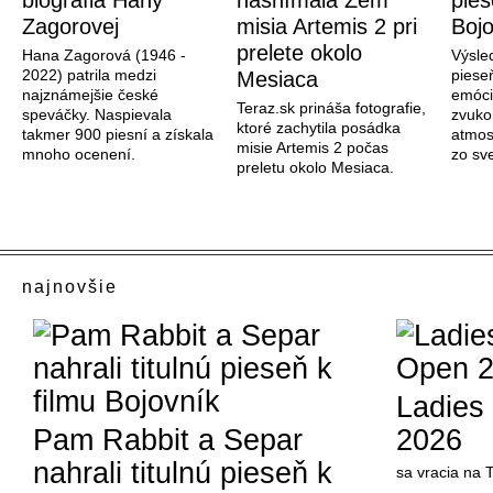
biografia Hany
nasnímala Zem
pies
Zagorovej
misia Artemis 2 pri
Bojo
prelete okolo
Hana Zagorová (1946 -
Výsle
2022) patrila medzi
piese
Mesiaca
najznámejšie české
emóci
Teraz.sk prináša fotografie,
speváčky. Naspievala
zvuko
ktoré zachytila posádka
takmer 900 piesní a získala
atmos
misie Artemis 2 počas
mnoho ocenení.
zo sve
preletu okolo Mesiaca.
najnovšie
Ladies
Pam Rabbit a Separ
2026
nahrali titulnú pieseň k
sa vracia na 