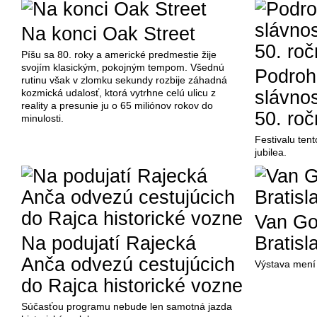
Na konci Oak Street
Píšu sa 80. roky a americké predmestie žije
svojím klasickým, pokojným tempom. Všednú
Podroh
rutinu však v zlomku sekundy rozbije záhadná
kozmická udalosť, ktorá vytrhne celú ulicu z
slávnos
reality a presunie ju o 65 miliónov rokov do
50. roč
minulosti.
Festivalu te
jubilea.
Van Go
Na podujatí Rajecká
Bratisl
Anča odvezú cestujúcich
Výstava mení 
do Rajca historické vozne
Súčasťou programu nebude len samotná jazda