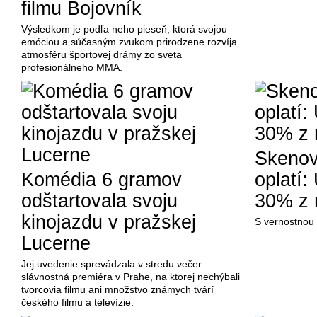
filmu Bojovník
Výsledkom je podľa neho pieseň, ktorá svojou
emóciou a súčasným zvukom prirodzene rozvíja
atmosféru športovej drámy zo sveta
profesionálneho MMA.
Skenova
Komédia 6 gramov
oplatí:
odštartovala svoju
30% z 
kinojazdu v pražskej
S vernostnou a
Lucerne
Jej uvedenie sprevádzala v stredu večer
slávnostná premiéra v Prahe, na ktorej nechýbali
tvorcovia filmu ani množstvo známych tvárí
českého filmu a televízie.