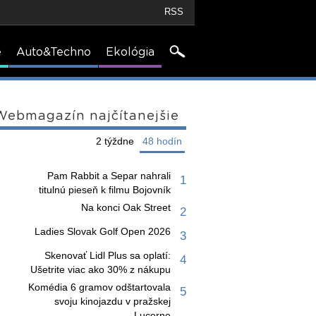
RSS
e
Auto&Techno
Ekológia
Webmagazín najčítanejšie
2 týždne
48 hodín
Pam Rabbit a Separ nahrali
1
titulnú pieseň k filmu Bojovník
Na konci Oak Street
2
Ladies Slovak Golf Open 2026
3
Skenovať Lidl Plus sa oplatí:
4
Ušetrite viac ako 30% z nákupu
Komédia 6 gramov odštartovala
5
svoju kinojazdu v pražskej
Lucerne