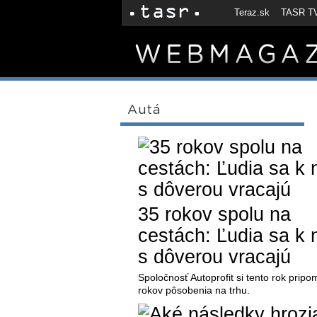
Teraz.sk
TASR T
Autá
35 rokov spolu na
cestách: Ľudia sa k
s dôverou vracajú
Spoločnosť Autoprofit si tento rok pripo
rokov pôsobenia na trhu.