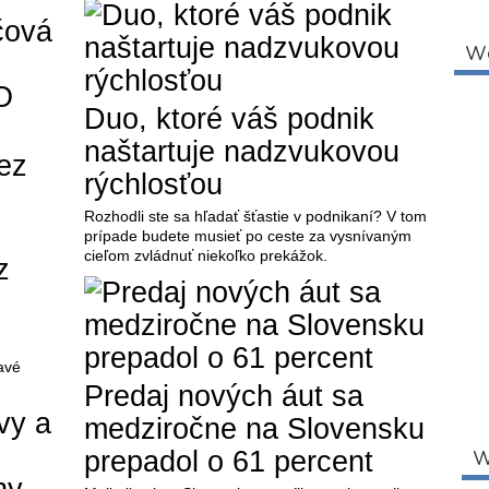
čová
W
O
Duo, ktoré váš podnik
naštartuje nadzvukovou
rýchlosťou
Rozhodli ste sa hľadať šťastie v podnikaní? V tom
prípade budete musieť po ceste za vysnívaným
cieľom zvládnuť niekoľko prekážok.
z
avé
Predaj nových áut sa
medziročne na Slovensku
prepadol o 61 percent
W