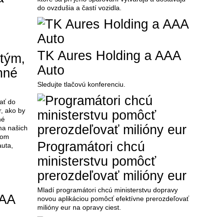
do ovzdušia a častí vozidla.
TK Aures Holding a AAA
 tým,
Auto
nné
Sledujte tlačovú konferenciu.
rať do
, ako by
né
na našich
tom
Programátori chcú
auta,
ministerstvu pomôcť
prerozdeľovať milióny eur
Mladí programátori chcú ministerstvu dopravy
novou aplikáciou pomôcť efektívne prerozdeľovať
milióny eur na opravy ciest.