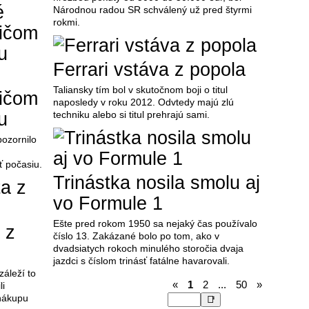
Národnou radou SR schválený už pred štyrmi
rokmi.
Ferrari vstáva z popola
Taliansky tím bol v skutočnom boji o titul
dičom
naposledy v roku 2012. Odvtedy majú zlú
u
techniku alebo si titul prehrajú sami.
ozornilo
ť počasiu.
Trinástka nosila smolu aj
vo Formule 1
Ešte pred rokom 1950 sa nejaký čas používalo
 z
číslo 13. Zakázané bolo po tom, ako v
dvadsiatych rokoch minulého storočia dvaja
jazdci s číslom trinásť fatálne havarovali.
záleží to
«
1
2
...
50
»
li
 nákupu