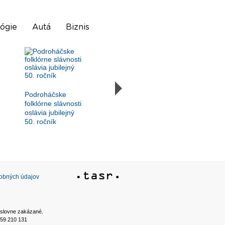
ógie
Autá
Biznis
Podroháčske
folklórne slávnosti
oslávia jubilejný
50. ročník
sobných údajov
ýslovne zakázané.
2 59 210 131