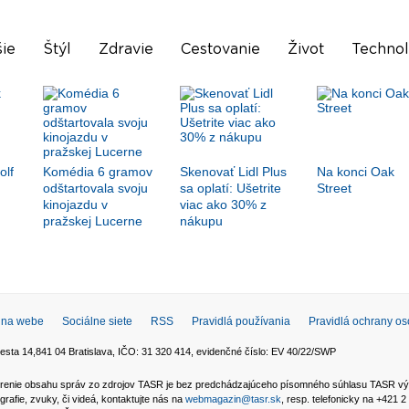
ie
Štýl
Zdravie
Cestovanie
Život
Technol
olf
Komédia 6 gramov
Skenovať Lidl Plus
Na konci Oak
odštartovala svoju
sa oplatí: Ušetrite
Street
kinojazdu v
viac ako 30% z
pražskej Lucerne
nákupu
 na webe
Sociálne siete
RSS
Pravidlá používania
Pravidlá ochrany o
esta 14,841 04 Bratislava, IČO: 31 320 414, evidenčné číslo: EV 40/22/SWP
 šírenie obsahu správ zo zdrojov TASR je bez predchádzajúceho písomného súhlasu TASR v
grafie, zvuky, či videá, kontaktujte nás na
webmagazin@tasr.sk
, resp. telefonicky na +421 