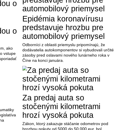
Epidémia koronavírusu
predstavuje hrozbu pre
dou o
automobilový priemysel
Odborníci z oblasti priemyslu pripomínajú, že
om, ako
dodávatelia autokomponentov si vybudovali určité
po vstupe
zásoby pred oslavami nového lunárneho roka v
sporiadať
Číne na konci januára.
Za predaj auta so
stočenými kilometrami
umatiky
hrozí vysoká pokuta
gislatíva
 na
Zákon, ktorý zakazuje stáčanie odometrov pod
.
hrozbou pokuty od 5000 do 50.000 eur, bol