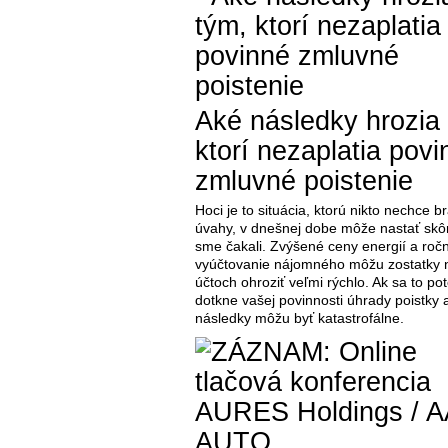
Aké následky hrozia
ktorí nezaplatia povi
zmluvné poistenie
Hoci je to situácia, ktorú nikto nechce b
úvahy, v dnešnej dobe môže nastať skôr
sme čakali. Zvýšené ceny energií a roč
vyúčtovanie nájomného môžu zostatky 
účtoch ohroziť veľmi rýchlo. Ak sa to po
dotkne vašej povinnosti úhrady poistky 
následky môžu byť katastrofálne.