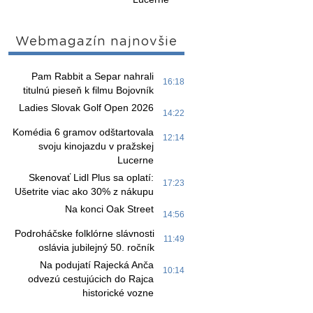
Webmagazín najnovšie
Pam Rabbit a Separ nahrali
16:18
titulnú pieseň k filmu Bojovník
Ladies Slovak Golf Open 2026
14:22
Komédia 6 gramov odštartovala
12:14
svoju kinojazdu v pražskej
Lucerne
Skenovať Lidl Plus sa oplatí:
17:23
Ušetrite viac ako 30% z nákupu
Na konci Oak Street
14:56
Podroháčske folklórne slávnosti
11:49
oslávia jubilejný 50. ročník
Na podujatí Rajecká Anča
10:14
odvezú cestujúcich do Rajca
historické vozne