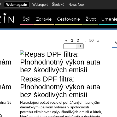
V
Webmagazín
Webreport
Školské
News Now
Štýl
Zdravie
Cestovanie
Život
Umeni
«
1
2
...
50
»
Repas DPF filtra:
 nám
Plnohodnotný výkon auta
bez škodlivých emisií
mína 35
Narastajúci počet vozidiel poháňaných lacnejším
dieselovými palivom vytvára v spoločnosti
potrebu eliminovať vplyv škodlivých emisií a látok,
ktoré sa pri jeho spaľovaní vytvárajú a dostávajú