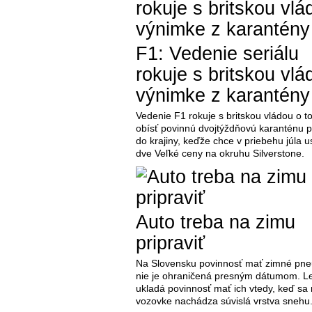
F1: Vedenie seriálu
rokuje s britskou vlá
výnimke z karantény
Vedenie F1 rokuje s britskou vládou o t
obísť povinnú dvojtýždňovú karanténu 
do krajiny, keďže chce v priebehu júla u
dve Veľké ceny na okruhu Silverstone.
Auto treba na zimu
pripraviť
Na Slovensku povinnosť mať zimné pne
nie je ohraničená presným dátumom. Le
ukladá povinnosť mať ich vtedy, keď sa
vozovke nachádza súvislá vrstva snehu