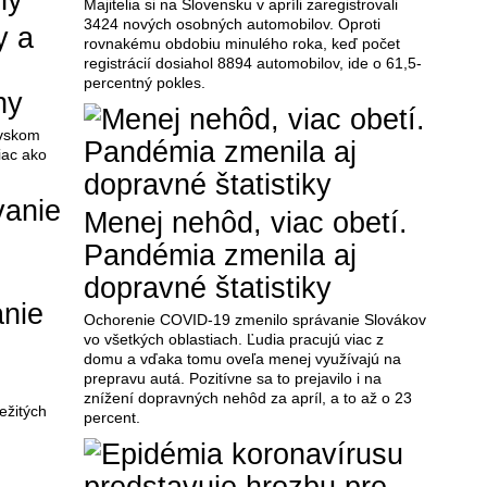
Majitelia si na Slovensku v apríli zaregistrovali
3424 nových osobných automobilov. Oproti
y a
rovnakému obdobiu minulého roka, keď počet
registrácií dosiahol 8894 automobilov, ide o 61,5-
percentný pokles.
ny
avskom
iac ako
Menej nehôd, viac obetí.
Pandémia zmenila aj
dopravné štatistiky
nie
Ochorenie COVID-19 zmenilo správanie Slovákov
vo všetkých oblastiach. Ľudia pracujú viac z
domu a vďaka tomu oveľa menej využívajú na
prepravu autá. Pozitívne sa to prejavilo i na
znížení dopravných nehôd za apríl, a to až o 23
ežitých
percent.