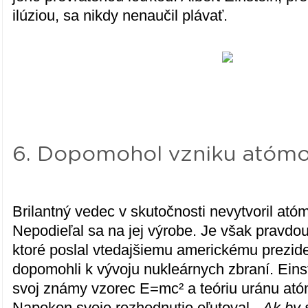
ilúziou, sa nikdy nenaučil plávať.
6. Dopomohol vzniku atóm
Brilantný vedec v skutočnosti nevytvoril at
Nepodieľal sa na jej výrobe. Je však pravdou,
ktoré poslal vtedajšiemu americkému prezide
dopomohli k vývoju nukleárnych zbraní. Eins
svoj známy vzorec E=mc² a teóriu uránu at
Napokon svoje rozhodnutie oľutoval.
„Ak by 