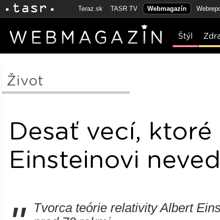
Teraz.sk
TASR TV
Webmagazín
Webrepo
Štýl
Zdr
Život
Desať vecí, ktoré
Einsteinovi neved
Tvorca teórie relativity Albert Ein