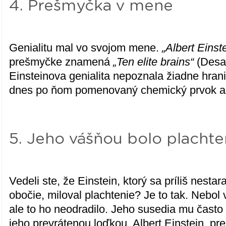
4. Prešmyčka v mene
Genialitu mal vo svojom mene.
„Albert Einst
prešmyčke znamená
„Ten elite brains“
(Desať
Einsteinova genialita nepoznala žiadne hran
dnes po ňom pomenovaný chemický prvok a 
5. Jeho vášňou bolo plachte
Vedeli ste, že Einstein, ktorý sa príliš nestar
obočie, miloval plachtenie? Je to tak. Nebol 
ale to ho neodradilo. Jeho susedia mu čast
jeho prevrátenou loďkou. Albert Einstein, pre