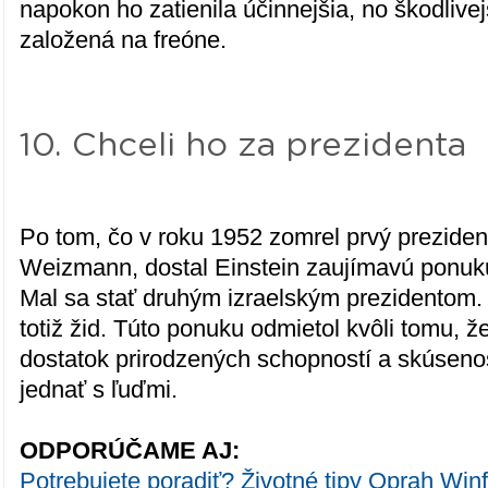
napokon ho zatienila účinnejšia, no škodlivej
založená na freóne.
10. Chceli ho za prezidenta
Po tom, čo v roku 1952 zomrel prvý preziden
Weizmann, dostal Einstein zaujímavú ponuk
Mal sa stať druhým izraelským prezidentom. 
totiž žid. Túto ponuku odmietol kvôli tomu, 
dostatok prirodzených schopností a skúseno
jednať s ľuďmi.
ODPORÚČAME AJ:
Potrebujete poradiť? Životné tipy Oprah Wi