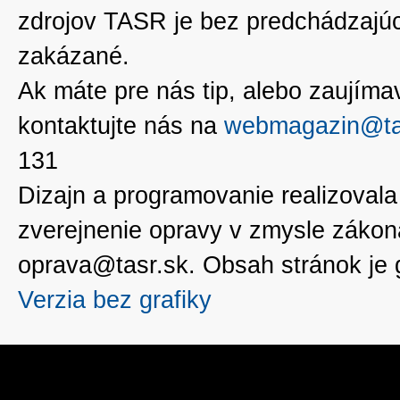
zdrojov TASR je bez predchádzaj
zakázané.
Ak máte pre nás tip, alebo zaujímavé
kontaktujte nás na
webmagazin@ta
131
Dizajn a programovanie realizoval
zverejnenie opravy v zmysle zákon
oprava@tasr.sk. Obsah stránok je
Verzia bez grafiky