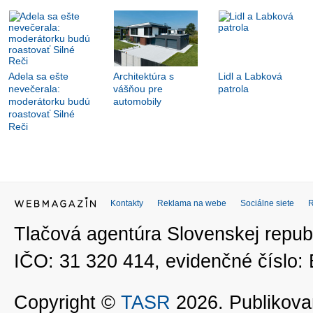
Adela sa ešte
Architektúra s
Lidl a Labková
nevečerala:
vášňou pre
patrola
moderátorku budú
automobily
roastovať Silné
Reči
Kontakty
Reklama na webe
Sociálne siete
Tlačová agentúra Slovenskej republ
IČO: 31 320 414, evidenčné číslo
Copyright ©
TASR
2026. Publikovan