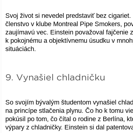
Svoj život si nevedel predstaviť bez cigariet
členstvo v klube Montreal Pipe Smokers, po
zaujímavú vec. Einstein považoval fajčenie z
k pokojnému a objektívnemu úsudku v mnoh
situáciách.
9. Vynašiel chladničku
So svojím bývalým študentom vynašiel chla
na princípe stlačenia plynu. Čo ho k tomu vi
pokúsil po tom, čo čítal o rodine z Berlína, kt
výpary z chladničky. Einstein si dal patentov