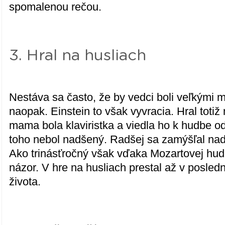
spomalenou rečou.
3. Hral na husliach
Nestáva sa často, že by vedci boli veľkými 
naopak. Einstein to však vyvracia. Hral totiž
mama bola klaviristka a viedla ho k hudbe o
toho nebol nadšený. Radšej sa zamýšľal na
Ako trinásťročný však vďaka Mozartovej hud
názor. V hre na husliach prestal až v posle
života.