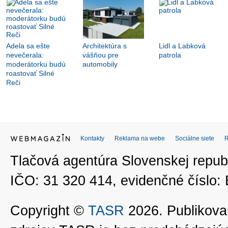
Adela sa ešte
Architektúra s
Lidl a Labková
nevečerala:
vášňou pre
patrola
moderátorku budú
automobily
roastovať Silné
Reči
Kontakty
Reklama na webe
Sociálne siete
Tlačová agentúra Slovenskej republ
IČO: 31 320 414, evidenčné číslo
Copyright ©
TASR
2026. Publikovan