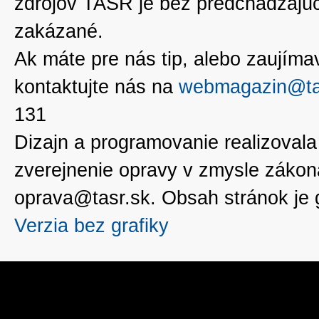
zdrojov TASR je bez predchádzaj
zakázané.
Ak máte pre nás tip, alebo zaujímavé
kontaktujte nás na
webmagazin@ta
131
Dizajn a programovanie realizoval
zverejnenie opravy v zmysle zákon
oprava@tasr.sk. Obsah stránok je
Verzia bez grafiky