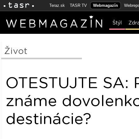
Teraz.sk
TASR TV
Webmagazín
Webrepo
Štýl
Zdr
Život
OTESTUJTE SA: 
známe dovolenk
destinácie?