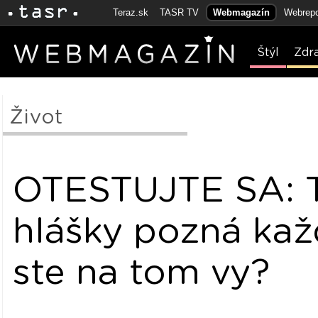
Teraz.sk
TASR TV
Webmagazín
Webrepo
Štýl
Zdr
Život
OTESTUJTE SA: T
hlášky pozná kaž
ste na tom vy?