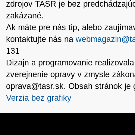
zdrojov TASR je bez predchádzaj
zakázané.
Ak máte pre nás tip, alebo zaujímavé
kontaktujte nás na
webmagazin@ta
131
Dizajn a programovanie realizoval
zverejnenie opravy v zmysle zákon
oprava@tasr.sk. Obsah stránok je
Verzia bez grafiky