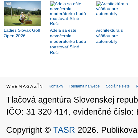
Ladies Slovak Golf
Adela sa ešte
Architektúra s
Open 2026
nevečerala:
vášňou pre
moderátorku budú
automobily
roastovať Silné
Reči
Kontakty
Reklama na webe
Sociálne siete
Tlačová agentúra Slovenskej republ
IČO: 31 320 414, evidenčné číslo
Copyright ©
TASR
2026. Publikovan