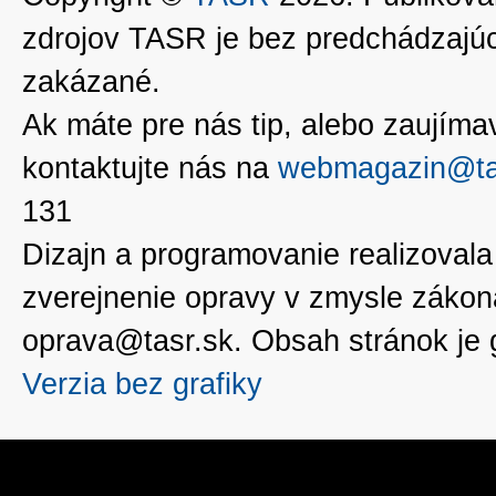
zdrojov TASR je bez predchádzaj
zakázané.
Ak máte pre nás tip, alebo zaujímavé
kontaktujte nás na
webmagazin@ta
131
Dizajn a programovanie realizoval
zverejnenie opravy v zmysle zákon
oprava@tasr.sk. Obsah stránok je
Verzia bez grafiky