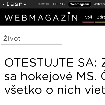
Teraz.sk
TASR TV
Webmagazín
Webrepo
Štýl
Zdr
Život
OTESTUJTE SA: Z
sa hokejové MS. 
všetko o nich vie