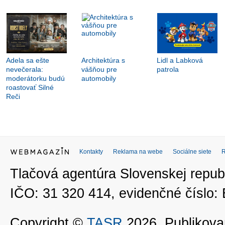
Adela sa ešte
Architektúra s
Lidl a Labková
nevečerala:
vášňou pre
patrola
moderátorku budú
automobily
roastovať Silné
Reči
Kontakty
Reklama na webe
Sociálne siete
Tlačová agentúra Slovenskej republ
IČO: 31 320 414, evidenčné číslo
Copyright ©
TASR
2026. Publikovan