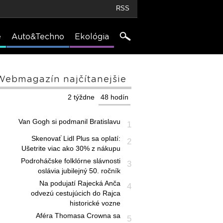
RSS
e
Auto&Techno
Ekológia
Webmagazín najčítanejšie
2 týždne
48 hodín
Van Gogh si podmanil Bratislavu
1
Skenovať Lidl Plus sa oplatí:
2
Ušetrite viac ako 30% z nákupu
Podroháčske folklórne slávnosti
3
oslávia jubilejný 50. ročník
Na podujatí Rajecká Anča
4
odvezú cestujúcich do Rajca
historické vozne
Aféra Thomasa Crowna sa
5