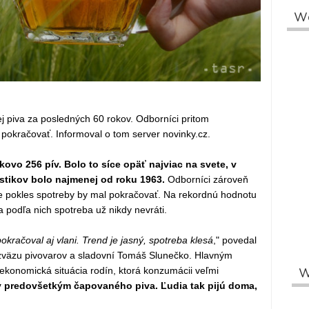
W
j piva za posledných 60 rokov. Odborníci pritom
pokračovať. Informoval o tom server novinky.cz.
kovo 256 pív. Bolo to síce opäť najviac na svete, v
istikov bolo najmenej od roku 1963.
Odborníci zároveň
e pokles spotreby by mal pokračovať. Na rekordnú hodnotu
sa podľa nich spotreba už nikdy nevráti.
kračoval aj vlani. Trend je jasný, spotreba klesá
," povedal
 zväzu pivovarov a sladovní Tomáš Slunečko. Hlavným
konomická situácia rodín, ktorá konzumácii veľmi
W
 predovšetkým čapovaného piva. Ľudia tak pijú doma,