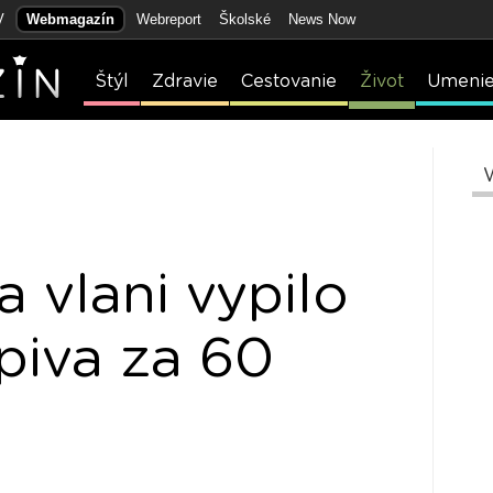
V
Webmagazín
Webreport
Školské
News Now
Štýl
Zdravie
Cestovanie
Život
Umeni
 vlani vypilo
piva za 60