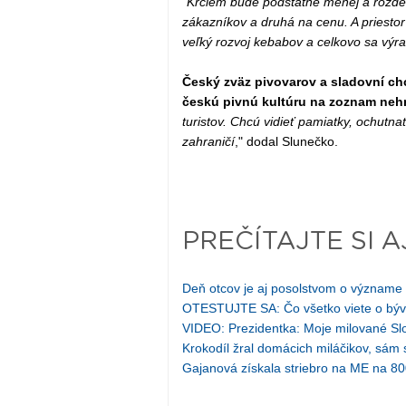
"
Krčiem bude podstatne menej a rozdeli
zákazníkov a druhá na cenu. A priesto
veľký rozvoj kebabov a celkovo sa výra
Český zväz pivovarov a sladovní ch
českú pivnú kultúru na zoznam neh
turistov. Chcú vidieť pamiatky, ochutn
zahraničí
," dodal Slunečko.
PREČÍTAJTE SI A
Deň otcov je aj posolstvom o význame ot
OTESTUJTE SA: Čo všetko viete o býv
VIDEO: Prezidentka: Moje milované Slov
Krokodíl žral domácich miláčikov, sám 
Gajanová získala striebro na ME na 8