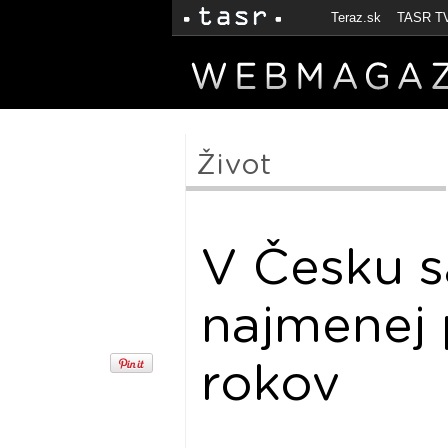
Teraz.sk
TASR T
Život
V Česku sa
najmenej 
rokov