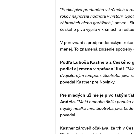
"
Podiel piva predaného v krčmách a reš
rokov najhoršia hodnota v histórii. Spo
záhradách alebo garážach
," potvrdil 
českého piva vypila v krčmách a reštau
V porovnaní s predpandemickým rokom 2
menej. To znamená zníženie spotreby o
Podľa Luboša Kastnera z Českého g
podiel aj zmena v správaní ľudí.
"
Mla
dvojciferným tempom. Spotreba piva sa
povedal Kastner pre Novinky.
Pre mladých už nie je pivo takým ťa
Andrša.
"
Majú omnoho širšiu ponuku a 
nejaký nealko mix. Spotreba piva bude
povedal.
Kastner zároveň očakáva, že trh v Čes