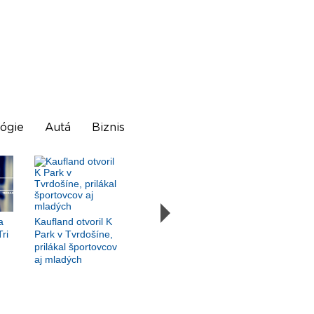
ógie
Autá
Biznis
a
Kaufland otvoril K
Tri
Park v Tvrdošíne,
prilákal športovcov
aj mladých