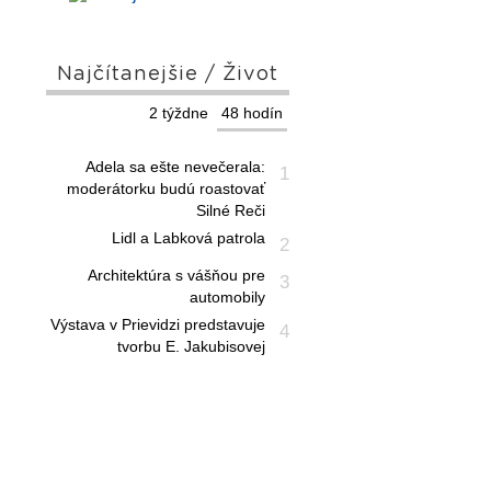
Najčítanejšie / Život
2 týždne
48 hodín
Adela sa ešte nevečerala:
1
moderátorku budú roastovať
Silné Reči
Lidl a Labková patrola
2
Architektúra s vášňou pre
3
automobily
Výstava v Prievidzi predstavuje
4
tvorbu E. Jakubisovej