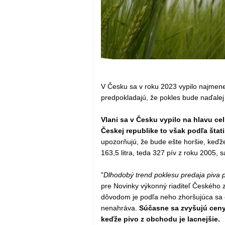
V Česku sa v roku 2023 vypilo najmene
predpokladajú, že pokles bude naďalej 
Vlani sa v Česku vypilo na hlavu cel
Českej republike to však podľa štat
upozorňujú, že bude ešte horšie, keďž
163,5 litra, teda 327 pív z roku 2005, 
"
Dlhodobý trend poklesu predaja piva po
pre Novinky výkonný riaditeľ Českého
dôvodom je podľa neho zhoršujúca sa e
nenahráva.
Súčasne sa zvyšujú ceny
keďže pivo z obchodu je lacnejšie.