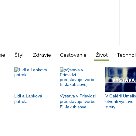
ie
Štýl
Zdravie
Cestovanie
Život
Technol
Lidl a Labková
Výstava v Prievidzi
V Galérii Umelk
patrola
predstavuje tvorbu
otvorili výstavu 
E. Jakubisovej
svety