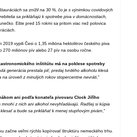
tauráciách sa znížil na 30 %, čo je s výnimkou covidových
trebitelia sa prikláňajú k spotrebe piva v domácnostiach,
Slunečko. Ešte pred 15 rokmi sa pritom viac než polovica
ráciách.
019 vypili Česi o 1,35 milióna hektolitrov českého piva
 270 miliónov pív alebo 27 pív na osobu ročne.
astronomického inštitútu má na poklese spotreby
dá generácia prestala piť, predaj tvrdého alkoholu klesá
 na úroveň z minulých rokov stopercentne nevráti
,"
hákom ani podľa konateľa pivovaru Clock Jiřího
mnohí z nich ani alkohol nevyhľadávajú. Radšej si kúpia
 klesať a bude sa prikláňať k menej stupňovým pivám
,"
ku začne veľmi rýchlo kopírovať štruktúru nemeckého trhu.