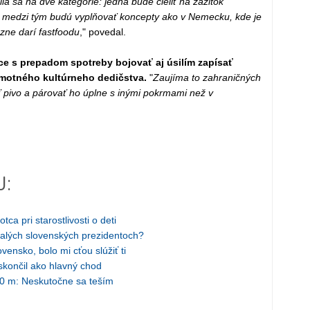
a sa na dve kategórie: jedna bude cieliť na zážitok
r medzi tým budú vyplňovať koncepty ako v Nemecku, kde je
zne darí fastfoodu
," povedal.
ce s prepadom spotreby bojovať aj úsilím zapísať
motného kultúrneho dedičstva.
"
Zaujíma to zahraničných
ať pivo a párovať ho úplne s inými pokrmami než v
J:
ca pri starostlivosti o deti
alých slovenských prezidentoch?
ensko, bolo mi cťou slúžiť ti
skončil ako hlavný chod
00 m: Neskutočne sa teším