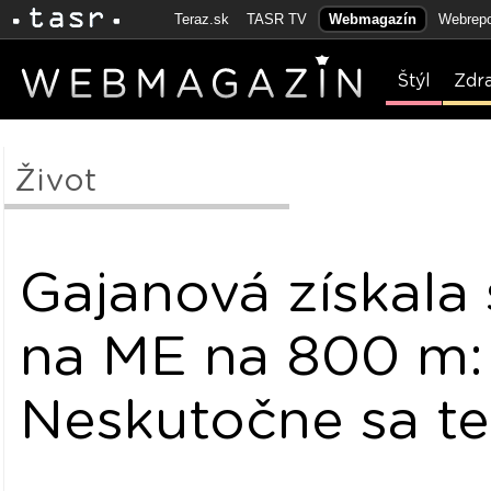
Teraz.sk
TASR TV
Webmagazín
Webrepo
Štýl
Zdr
Život
Gajanová získala 
na ME na 800 m:
Neskutočne sa t