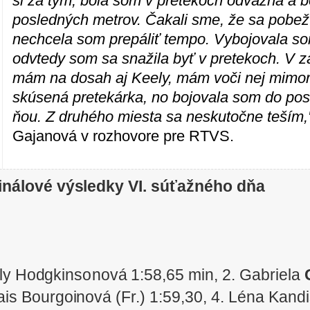
si za tým, bola som v pretekoch odvážna a 
posledných metrov. Čakali sme, že sa pobeží
nechcela som prepáliť tempo. Vybojovala so
odvtedy som sa snažila byť v pretekoch. V z
mám na dosah aj Keely, mám voči nej mimori
skúsená pretekárka, no bojovala som do pos
ňou. Z druhého miesta sa neskutočne teším,
Gajanová v rozhovore pre RTVS.
finálové výsledky VI. súťažného dňa
ly Hodgkinsonová 1:58,65 min, 2. Gabriela
nais Bourgoinová (Fr.) 1:59,30, 4. Léna Kan