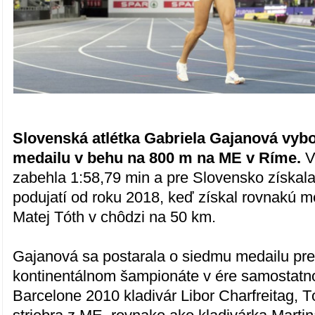
Slovenská atlétka Gabriela Gajanová vybo
medailu v behu na 800 m na ME v Ríme.
V
zabehla 1:58,79 min a pre Slovensko získal
podujatí od roku 2018, keď získal rovnakú m
Matej Tóth v chôdzi na 50 km.
Gajanová sa postarala o siedmu medailu pr
kontinentálnom šampionáte v ére samostatnos
Barcelone 2010 kladivár Libor Charfreitag, 