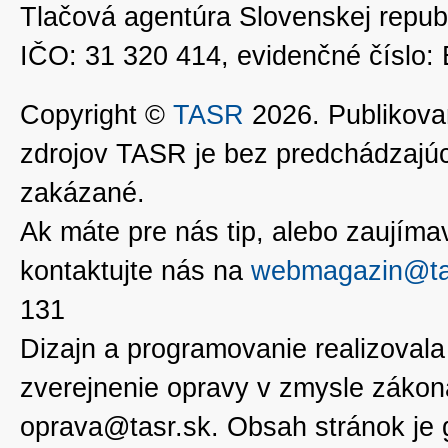
Tlačová agentúra Slovenskej republ
IČO: 31 320 414, evidenčné číslo
Copyright ©
TASR
2026. Publikovan
zdrojov TASR je bez predchádzaj
zakázané.
Ak máte pre nás tip, alebo zaujímavé
kontaktujte nás na
webmagazin@ta
131
Dizajn a programovanie realizoval
zverejnenie opravy v zmysle zákon
oprava@tasr.sk. Obsah stránok je