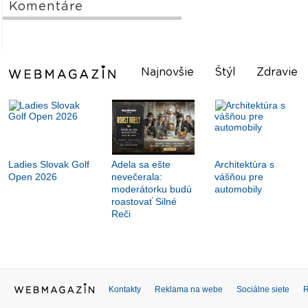
Komentáre
Najnovšie
Štýl
Zdravie
Ladies Slovak Golf
Adela sa ešte
Architektúra s
Open 2026
nevečerala:
vášňou pre
moderátorku budú
automobily
roastovať Silné
Reči
Kontakty
Reklama na webe
Sociálne siete