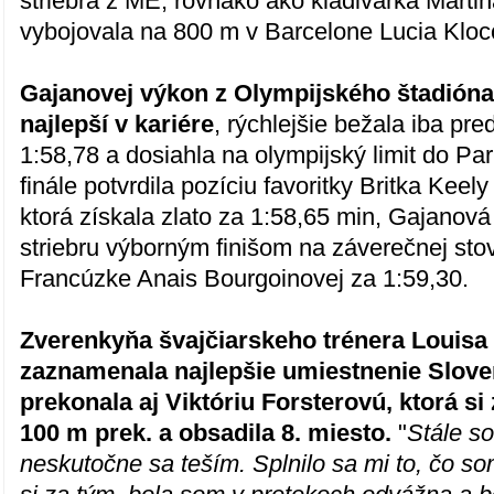
striebra z ME, rovnako ako kladivárka Marti
vybojovala na 800 m v Barcelone Lucia Kloc
Gajanovej výkon z Olympijského štadióna
najlepší v kariére
, rýchlejšie bežala iba pr
1:58,78 a dosiahla na olympijský limit do Pa
finále potvrdila pozíciu favoritky Britka Kee
ktorá získala zlato za 1:58,65 min, Gajanová
striebru výborným finišom na záverečnej stov
Francúzke Anais Bourgoinovej za 1:59,30.
Zverenkyňa švajčiarskeho trénera Louisa
zaznamenala najlepšie umiestnenie Slove
prekonala aj Viktóriu Forsterovú, ktorá si 
100 m prek. a obsadila 8. miesto.
"
Stále s
neskutočne sa teším. Splnilo sa mi to, čo som