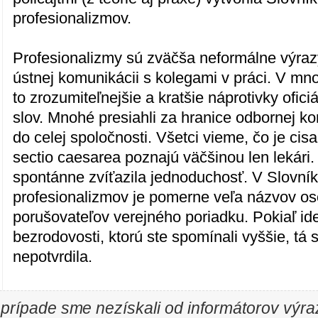
profesionalizmov.
Profesionalizmy sú zväčša neformálne výra
ústnej komunikácii s kolegami v práci. V m
to zrozumiteľnejšie a kratšie náprotivky ofic
slov. Mnohé presiahli za hranice odbornej kom
do celej spoločnosti. Všetci vieme, čo je cis
sectio caesarea poznajú väčšinou len lekári
spontánne zvíťazila jednoduchosť. V Slovník
profesionalizmov je pomerne veľa názvov os
porušovateľov verejného poriadku. Pokiaľ ide
bezrodovosti, ktorú ste spomínali vyššie, tá 
nepotvrdila.
 prípade sme nezískali od informátorov výr