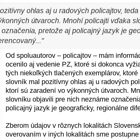
ozitívny ohlas aj u radových policajtov, teda 
konných útvaroch. Mnohí policajti vďaka slo
značenia, pretože aj policajný jazyk je geo
erencovaný..."
Od spoluautorov – policajtov – mám informác
ocenilo aj vedenie PZ, ktoré si dokonca vyži
tých niekoľkých tlačených exemplárov, ktoré s
slovník mal pozitívny ohlas aj u radových poli
ktorí sú zaradení vo výkonných útvaroch. Mno
slovníku objavili pre nich neznáme označenia
policajný jazyk je geograficky, regionálne di
Zberom údajov v rôznych lokalitách Slovens
overovaním v iných lokalitách sme postupne 