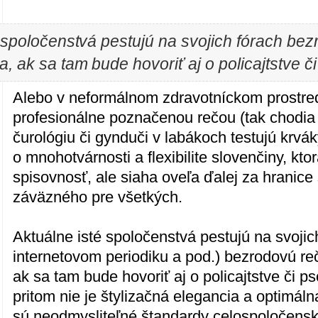
 spoločenstvá pestujú na svojich fórach bez
 ak sa tam bude hovoriť aj o policajtstve či
Alebo v neformálnom zdravotníckom prostred
profesionálne poznačenou rečou (tak chodia
čurológiu či gynduči v labákoch testujú krvák
o mnohotvárnosti a flexibilite slovenčiny, kt
spisovnosť, ale siaha oveľa ďalej za hranice
záväzného pre všetkých.
Aktuálne isté spoločenstvá pestujú na svoji
internetovom periodiku a pod.) bezrodovú r
ak sa tam bude hovoriť aj o policajtstve či 
pritom nie je štylizačná elegancia a optimál
sú neodmysliteľné štandardy celospoločensk