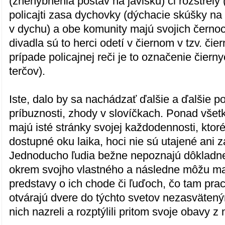
(znehybnenia postáv na javisku) či rozstrely 
policajti zasa dychovky (dýchacie skúšky na
v dychu) a obe komunity majú svojich černo
divadla sú to herci odetí v čiernom v tzv. čie
prípade policajnej reči je to označenie čiern
terčov).
Iste, dalo by sa nachádzať ďalšie a ďalšie p
príbuznosti, zhody v slovíčkach. Ponad všet
majú isté stránky svojej každodennosti, ktor
dostupné oku laika, hoci nie sú utajené ani 
Jednoducho ľudia bežne nepoznajú dôkladne
okrem svojho vlastného a následne môžu ma
predstavy o ich chode či ľuďoch, čo tam pra
otvárajú dvere do týchto svetov nezasväten
nich nazreli a rozptýlili pritom svoje obavy 