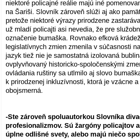
niektoré policajné reálie majú iné pomenovan
na Šariši. Slovník zároveň slúži aj ako pamä
pretože niektoré výrazy prirodzene zastaráv
už mladí policajti asi nevedia, že pre služo
označenie bumaška. Rovnako efková krádež
legislatívnych zmien zmenila v súčasnosti n
jazyk tiež nie je samostatná izolovaná bublina
ovplyvňovaný historicko-spoločenskými zme
ovládania ruštiny sa utlmilo aj slovo bumašk
k prirodzenej inkluzívnosti, ktorá je vzácne a
obojsmerná.
-Ste zároveň spoluautorkou Slovníka div
profesionalizmov. Sú žargóny policajtov 
úplne odlišné svety, alebo majú niečo sp