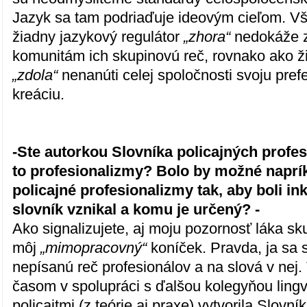
Jazyk sa tam podriaďuje ideovým cieľom. Vš
žiadny jazykový regulátor
„zhora“
nedokáže 
komunitám ich skupinovú reč, rovnako ako ži
„zdola“
nenanúti celej spoločnosti svoju pre
kreáciu.
-Ste autorkou Slovníka policajných profe
to profesionalizmy? Bolo by možné naprík
policajné profesionalizmy tak, aby boli in
slovník vznikal a komu je určený? -
Ako signalizujete, aj moju pozornosť láka sk
môj
„mimopracovný“
koníček. Pravda, ja sa 
nepísanú reč profesionálov a na slová v nej
časom v spolupráci s ďalšou kolegyňou ling
policajtmi (z teórie aj praxe) vytvorila Slovní