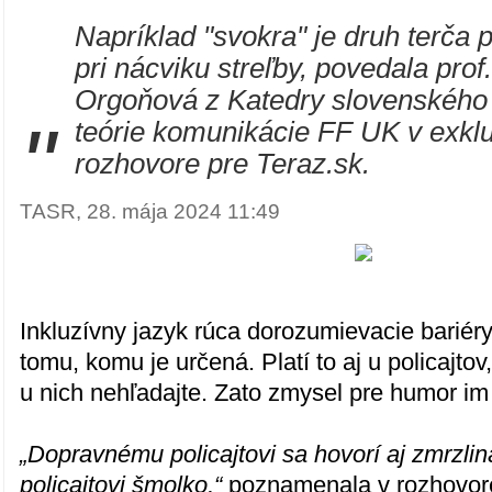
Napríklad "svokra" je druh terča
pri nácviku streľby, povedala prof
Orgoňová z Katedry slovenského 
"
teórie komunikácie FF UK v exk
rozhovore pre Teraz.sk.
TASR, 28. mája 2024 11:49
Inkluzívny jazyk rúca dorozumievacie bariéry
tomu, komu je určená. Platí to aj u policajto
u nich nehľadajte. Zato zmysel pre humor i
„Dopravnému policajtovi sa hovorí aj zmrzli
policajtovi šmolko,“
poznamenala v rozhovore