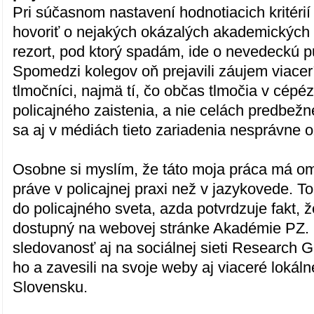
Pri súčasnom nastavení hodnotiacich kritérií
hovoriť o nejakých okázalých akademických
rezort, pod ktorý spadám, ide o nevedeckú pub
Spomedzi kolegov oň prejavili záujem viacerí
tlmočníci, najmä tí, čo občas tlmočia v cépé
policajného zaistenia, a nie celách predbež
sa aj v médiách tieto zariadenia nesprávne o
Osobne si myslím, že táto moja práca má om
práve v policajnej praxi než v jazykovede. To,
do policajného sveta, azda potvrdzuje fakt, ž
dostupný na webovej stránke Akadémie PZ.
sledovanosť aj na sociálnej sieti Research G
ho a zavesili na svoje weby aj viaceré lokál
Slovensku.