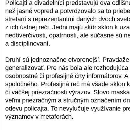
Policajti a divadelníci predstavujú dva odlišn
než jasné vopred a potvrdzovalo sa to prieb
stretaní s reprezentantmi daných dvoch sveto
z ich ústnej reči. Jedni majú skôr sklon k uza
nedôverčivosti, opatrnosti, ale súčasne sú n
a disciplinovaní.
Druhí sú jednoznačne otvorenejší. Pravdaže
generalizovať. Pre nás bola ale rozhodujúca 
osobnostné či profesijné črty informátorov. A
spoločného. Profesijná reč má všade sklon k
či väčšej priezračnosti výrazov. Slovo maská
veľmi priezračným a stručným označením d
odevu policajta. To nevylučuje využívanie p
významov v metaforách.