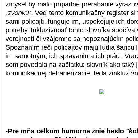
zmysel by malo prípadné prerábanie výrazov 
„zvonku“
. Veď tento komunikačný register si 
sami policajti, funguje im, uspokojuje ich d
potreby. Inkluzívnosť tohto slovníka spočíva 
verejnosti či vzájomne sa nepoznajúcim pol
Spoznaním reči policajtov majú ľudia šancu 
im samotným, ich správaniu a ich práci. Vra
som povedala na začiatku: slovník ako taký j
komunikačnej debarierizácie, teda zinkluzív
-Pre mňa celkom humorne znie heslo
"ko