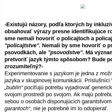
-Existujú názory, podľa ktorých by inkluz
obsahovať výrazy presne identifikujúce ro
sme nemali hovoriť o policajtoch a policaj
"policajtstve".
Nemali by sme hovoriť o p
psovodkách, ale
"psovodstve"
. Má význa
pretvoriť jazyk týmto spôsobom? Bude p
zrozumiteľný?-
Experimentovanie s jazykom je jedna z možn
jazyka v skupinovej komunikácii. Príslušní
„bublín“
pociťujú potrebu vyjadrovať generickú
svojom prostredí po svojom. Ak majú potreb
sebou o osobách disponujúcich garantstvo
garantoch“
, nie je potrebné im to odopierať.