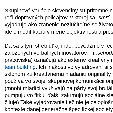
Skupinové variácie slovenčiny sú prítomné na
reči dopravných policajtov, v ktorej sa
„smrť“
vyjadruje ako zranenie nezlučiteľné so živ
ide o modifikáciu v mene objektívnosti a pres
Dá sa s tým stretnúť aj inde, povedzme v re
založených verbálnych inovátorov. Tí
„schôd
pracoviska) označujú ako externý kreatívny 
teambuilding
. Ich inakosti vo vyjadrovaní si
sklonom ku kreatívnemu hľadaniu originality
používa vo svojej skupinovej komunikácii ori
(mnohí mladíci využívajú na párty svoj brutáln
pumpujú vo fitku, ďalší zakrmujú sociálne siet
čiluje).Také vyjadrovanie tiež nie je celoploš
kontexte danej generačne špecifickej society