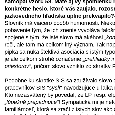
samopal vzoru 58. Máte aj vy spomienku 
konkrétne heslo, ktoré Vás zaujalo, rozos
jazkovedného hľadiska úplne prekvapilo?
Slovník má viacero podôb humornosti. Niekt
pobavenie tým, že ich znenie vyvoláva falo
spojené s tým, že isté slovo má akéhosi
„kon
reči, ale tam má celkom iný význam. Tak napr
pipka sa núka šteklivá asociácia s istým typ
je ale celkom strohé označenie
„prehliadky 
priestorov“,
pričom slovo vzniklo zo skratky P
Podobne ku skratke SIS sa zaužívalo slovo
pracovníkov SIS "
sysli
" navodzujúce u laika
Kto nezasvätený by povedal, že LP, resp. elp
„lúpežné prepadnutie“
! Sympatická mi je nef
familiárnosť, ktorá sa zračí z istých slov ako