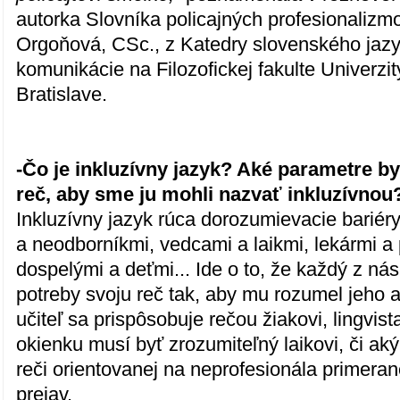
autorka Slovníka policajných profesionalizm
Orgoňová, CSc., z Katedry slovenského jazy
komunikácie na Filozofickej fakulte Univerz
Bratislave.
-Čo je inkluzívny jazyk? Aké parametre b
reč, aby sme ju mohli nazvať inkluzívnou
Inkluzívny jazyk rúca dorozumievacie bariér
a neodborníkmi, vedcami a laikmi, lekármi a 
dospelými a deťmi... Ide o to, že každý z ná
potreby svoju reč tak, aby mu rozumel jeho a
učiteľ sa prispôsobuje rečou žiakovi, lingvis
okienku musí byť zrozumiteľný laikovi, či ak
reči orientovanej na neprofesionála primeran
prejav.