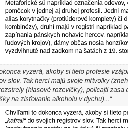
Metaforické sú napríklad označenia odevov, 
pomôcok v jednej aj druhej profesii. Jedni m
alias korytnačky (protiúderové komplety) či
kombinézy), druhí majú v registri napríklad 
zapínania pánskych nohavíc hercov, napríkla
ľudových krojov), dámy občas nosia honzíkov
vyzdvihnuté nad zadkom na šatách z 19. stor
okonca vyzerá, akoby si tieto profesie vzá
rov slov. Tak herci majú svoje mŕtvolky (zn
 rozstrely (hlasové rozcvičky), policajti zas
ky na zisťovanie alkoholu v dychu)..."
Chvíľami to dokonca vyzerá, akoby si tieto 
„kafrali“
do svojich registrov slov. Tak herci 