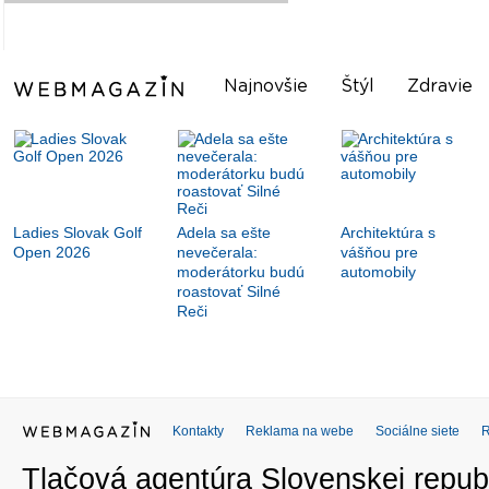
Najnovšie
Štýl
Zdravie
Ladies Slovak Golf
Adela sa ešte
Architektúra s
Open 2026
nevečerala:
vášňou pre
moderátorku budú
automobily
roastovať Silné
Reči
Kontakty
Reklama na webe
Sociálne siete
Tlačová agentúra Slovenskej republ