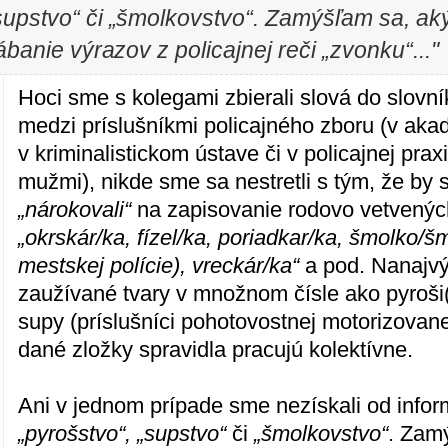
„supstvo“ či „šmolkovstvo“. Zamýšľam sa, a
banie výrazov z policajnej reči „zvonku“..."
Hoci sme s kolegami zbierali slová do slovní
medzi príslušníkmi policajného zboru (v aka
v kriminalistickom ústave či v policajnej pra
mužmi), nikde sme sa nestretli s tým, že by s
„nárokovali“
na zapisovanie rodovo vetvený
„okrskár/ka, fízel/ka, poriadkar/ka, šmolko/šm
mestskej polície), vreckár/ka“
a pod. Nanajvý
zaužívané tvary v množnom čísle ako pyroši(
supy (príslušníci pohotovostnej motorizovane
dané zložky spravidla pracujú kolektívne.
Ani v jednom prípade sme nezískali od infor
„pyrošstvo“,
„supstvo“
či
„šmolkovstvo“
. Zam