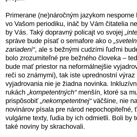
Primerane (ne)náročným jazykom nesporne 
vo Vašom periodiku, ináč by Vám čitatelia ne
by Vás. Taký dopravný policajt vo svojej
„int
správe bude písať o semafore ako o
„svetel
zariadení“
, ale s bežnými cudzími ľuďmi bude
bolo zrozumiteľné pre bežného človeka – te
bude mať priestor na neformálnejšie vyjadrov
reči so známymi), tak iste uprednostní výraz 
vyjadrovania nie je žiadna novinka. Inkluzívn
rukách
„kompetentných“
menšín, ktoré sa mu
prispôsobiť
„nekompetentnej“
väčšine, nie n
novinárov písala pre národ nepochopiteľné, 
vulgárne texty, ľudia by ich odmietli. Boli by 
také noviny by skrachovali.