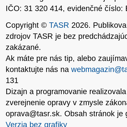
IČO: 31 320 414, evidenčné číslo
Copyright ©
TASR
2026. Publikovan
zdrojov TASR je bez predchádzaj
zakázané.
Ak máte pre nás tip, alebo zaujímavé
kontaktujte nás na
webmagazin@ta
131
Dizajn a programovanie realizoval
zverejnenie opravy v zmysle zákon
oprava@tasr.sk. Obsah stránok je
Verzia bez grafiky