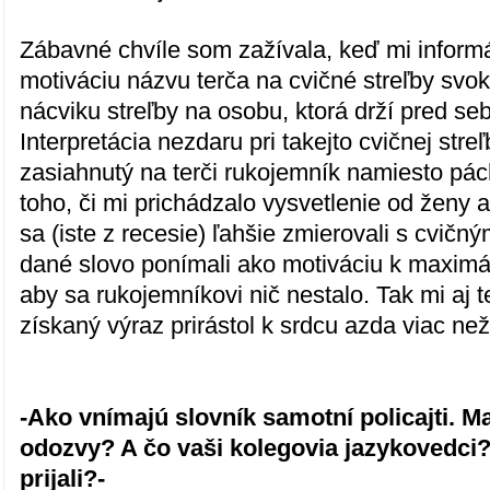
Zábavné chvíle som zažívala, keď mi informát
motiváciu názvu terča na cvičné streľby svok
nácviku streľby na osobu, ktorá drží pred se
Interpretácia nezdaru pri takejto cvičnej stre
zasiahnutý na terči rukojemník namiesto pác
toho, či mi prichádzalo vysvetlenie od ženy
sa (iste z recesie) ľahšie zmierovali s cvič
dané slovo ponímali ako motiváciu k maximál
aby sa rukojemníkovi nič nestalo. Tak mi aj 
získaný výraz prirástol k srdcu azda viac než
-Ako vnímajú slovník samotní policajti. M
odozvy? A čo vaši kolegovia jazykovedci?
prijali?-