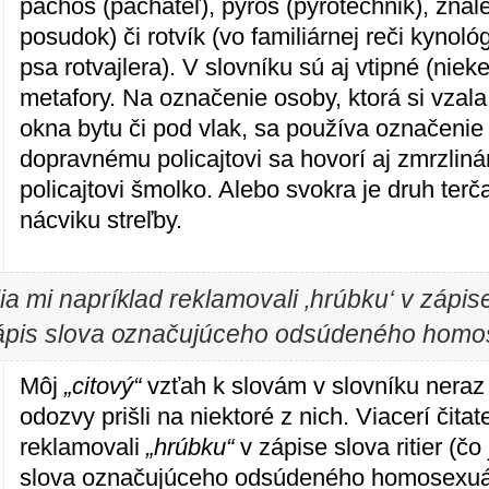
pachoš (páchateľ), pyroš (pyrotechnik), znal
posudok) či rotvík (vo familiárnej reči kynol
psa rotvajlera). V slovníku sú aj vtipné (nie
metafory. Na označenie osoby, ktorá si vzal
okna bytu či pod vlak, sa používa označenie
dopravnému policajtovi sa hovorí aj zmrzlin
policajtovi šmolko. Alebo svokra je druh ter
nácviku streľby.
lia mi napríklad reklamovali ‚hrúbku‘ v zápise 
ápis slova označujúceho odsúdeného homos
Môj
„citový“
vzťah k slovám v slovníku neraz 
odozvy prišli na niektoré z nich. Viacerí čitat
reklamovali
„hrúbku“
v zápise slova ritier (čo
slova označujúceho odsúdeného homosexuá