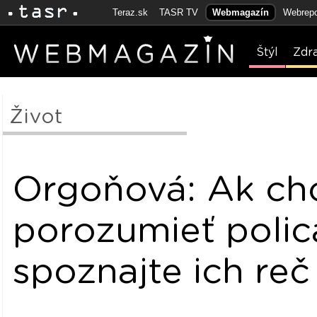
Teraz.sk
TASR TV
Webmagazín
Webrepo
Štýl
Zdr
Život
Orgoňová: Ak ch
porozumieť polic
spoznajte ich reč