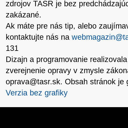
zdrojov TASR je bez predchádzaj
zakázané.
Ak máte pre nás tip, alebo zaujímavé
kontaktujte nás na
webmagazin@ta
131
Dizajn a programovanie realizoval
zverejnenie opravy v zmysle zákon
oprava@tasr.sk. Obsah stránok je
Verzia bez grafiky