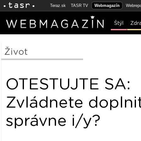
Teraz.sk
TASR TV
Webmagazín
Webrepo
Štýl
Zdr
Život
OTESTUJTE SA:
Zvládnete doplni
správne i/y?