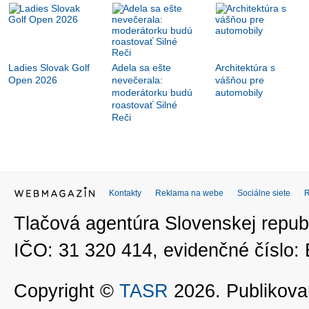
Ladies Slovak Golf
Adela sa ešte
Architektúra s
Open 2026
nevečerala:
vášňou pre
moderátorku budú
automobily
roastovať Silné
Reči
Kontakty
Reklama na webe
Sociálne siete
Tlačová agentúra Slovenskej republ
IČO: 31 320 414, evidenčné číslo
Copyright ©
TASR
2026. Publikovan