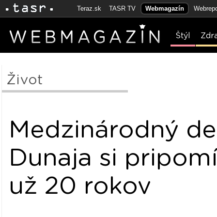
Teraz.sk
TASR TV
Webmagazín
Webrepo
Štýl
Zdr
Život
Medzinárodný d
Dunaja si pripo
už 20 rokov