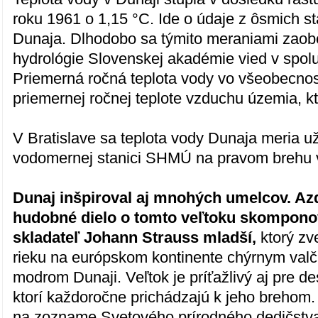
roku 1961 o 1,15 °C. Ide o údaje z ôsmich st
Dunaja. Dlhodobo sa týmito meraniami zaob
hydrológie Slovenskej akadémie vied v spo
Priemerná ročná teplota vody vo všeobecno
priemernej ročnej teplote vzduchu územia, k
V Bratislave sa teplota vody Dunaja meria u
vodomernej stanici SHMÚ na pravom brehu 
Dunaj inšpiroval aj mnohých umelcov. Az
hudobné dielo o tomto veľtoku skompono
skladateľ Johann Strauss mladší,
ktorý zv
rieku na európskom kontinente chýrnym va
modrom Dunaji. Veľtok je príťažlivý aj pre des
ktorí každoročne prichádzajú k jeho brehom.
na zozname Svetového prírodného dedičs