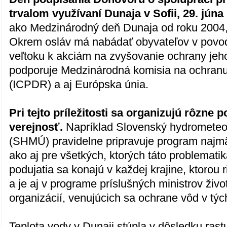
trvalom využívaní Dunaja v Sofii, 29. júna
ako Medzinárodný deň Dunaja od roku 2004, 
Okrem osláv má nabádať obyvateľov v povo
veľtoku k akciám na zvyšovanie ochrany jeh
podporuje Medzinárodná komisia na ochranu
(ICPDR) a aj Európska únia.
Pri tejto príležitosti sa organizujú rôzne p
verejnosť.
Napríklad Slovenský hydrometeor
(SHMÚ) pravidelne pripravuje program najmä
ako aj pre všetkých, ktorých táto problemat
podujatia sa konajú v každej krajine, ktorou 
a je aj v programe príslušných ministrov živo
organizácií, venujúcich sa ochrane vôd v týc
Teplota vody v Dunaji stúpla v dôsledku rast