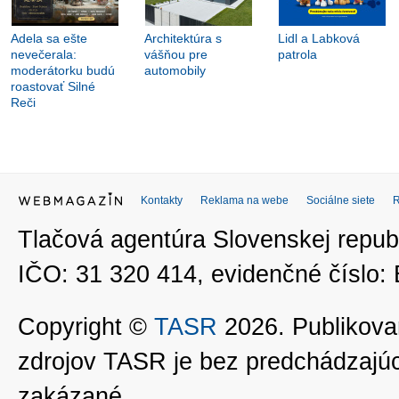
Adela sa ešte
Architektúra s
Lidl a Labková
nevečerala:
vášňou pre
patrola
moderátorku budú
automobily
roastovať Silné
Reči
Kontakty
Reklama na webe
Sociálne siete
Tlačová agentúra Slovenskej republ
IČO: 31 320 414, evidenčné číslo
Copyright ©
TASR
2026. Publikovan
zdrojov TASR je bez predchádzaj
zakázané.