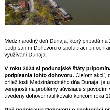
Medzinárodný deň Dunaja, ktorý pripadá na 2
podpísaním Dohovoru o spolupráci pri ochra
využívaní Dunaja.
V roku 2024 si podunajské štáty pripomína
podpísania tohto dohovoru.
Cieľom akcií, 
príležitosti Medzinárodného dňa Dunaja, je 
verejnosti na problémy súvisiace s povodím 
uvedený dohovor ratifikovalo koncom roka 1
Deň podpísania Dohovoru o spolupráci pr