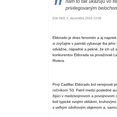
"
nám to tak ukazujú vo fi
privilegovaným belocho
Erik Stríž, 5. decembra 2016 13:00
Eldorado je dnes fenomén a aj napriek 
si zvyčajne v pamäti vybavuje iba jeho 
odvážne, nápadné a pekné, že ich už 
konkurentov Eldorada sa považovali Li
Riviera.
Prvý Cadillac Eldorado bol verejnosti
ročníkom ‘53. Patril medzi posledné au
žijúci v medzivojnovom a povojnovom ob
boli typické svojimi oblúkmi, kruhovým
s veľkým zdvihovým objemom a, samozr