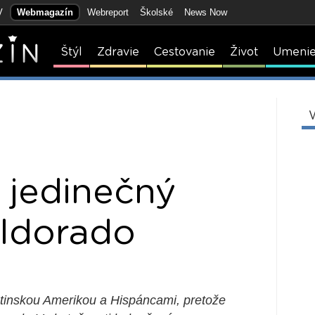
V
Webmagazín
Webreport
Školské
News Now
Štýl
Zdravie
Cestovanie
Život
Umeni
a jedinečný
Eldorado
tinskou Amerikou a Hispáncami, pretože