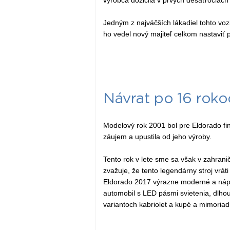
výrobca dožičila v prvých desaťročiach 
Jedným z najväčších lákadiel tohto voz
ho vedel nový majiteľ celkom nastaviť 
Návrat po 16 roko
Modelový rok 2001 bol pre Eldorado finá
záujem a upustila od jeho výroby.
Tento rok v lete sme sa však v zahran
zvažuje, že tento legendárny stroj vrát
Eldorado 2017 výrazne moderné a náp
automobil s LED pásmi svietenia, dlho
variantoch kabriolet a kupé a mimoriad