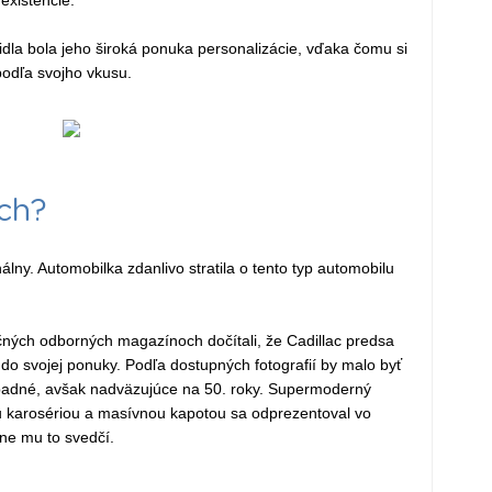
existencie.
idla bola jeho široká ponuka personalizácie, vďaka čomu si
podľa svojho vkusu.
ch?
lny. Automobilka zdanlivo stratila o tento typ automobilu
ičných odborných magazínoch dočítali, že Cadillac predsa
i do svojej ponuky. Podľa dostupných fotografií by malo byť
adné, avšak nadväzujúce na 50. roky. Supermoderný
u karosériou a masívnou kapotou sa odprezentoval vo
ne mu to svedčí.