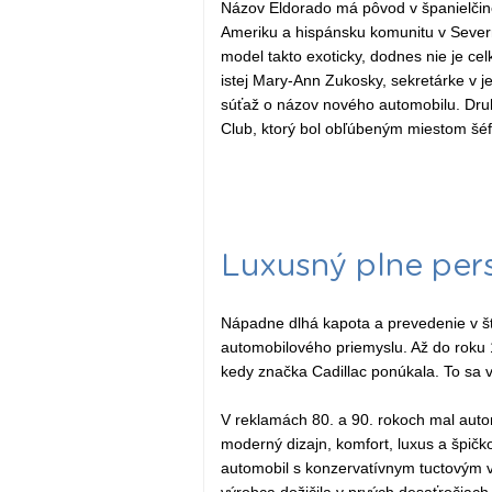
Názov Eldorado má pôvod v španielčine 
Ameriku a hispánsku komunitu v Sever
model takto exoticky, dodnes nie je ce
istej Mary-Ann Zukosky, sekretárke v j
súťaž o názov nového automobilu. Druh
Club, ktorý bol obľúbeným miestom šé
Luxusný plne pers
Nápadne dlhá kapota a prevedenie v štý
automobilového priemyslu. Až do roku 
kedy značka Cadillac ponúkala. To sa 
V reklamách 80. a 90. rokoch mal autom
moderný dizajn, komfort, luxus a špičk
automobil s konzervatívnym tuctovým v