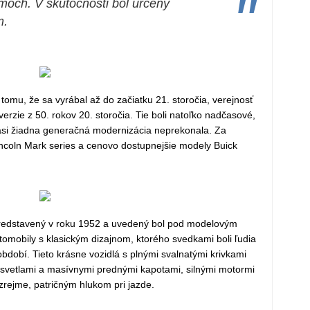
"
lmoch. V skutočnosti bol určený
m.
tomu, že sa vyrábal až do začiatku 21. storočia, verejnosť
verzie z 50. rokov 20. storočia. Tie boli natoľko nadčasové,
asi žiadna generačná modernizácia neprekonala. Za
ncoln Mark series a cenovo dostupnejšie modely Buick
 predstavený v roku 1952 a uvedený bol pod modelovým
tomobily s klasickým dizajnom, ktorého svedkami boli ľudia
dobí. Tieto krásne vozidlá s plnými svalnatými krivkami
i svetlami a masívnymi prednými kapotami, silnými motormi
ejme, patričným hlukom pri jazde.