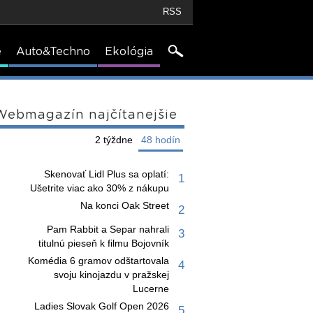
RSS
e
Auto&Techno
Ekológia
Webmagazín najčítanejšie
2 týždne
48 hodín
Skenovať Lidl Plus sa oplatí:
1
Ušetrite viac ako 30% z nákupu
Na konci Oak Street
2
Pam Rabbit a Separ nahrali
3
titulnú pieseň k filmu Bojovník
Komédia 6 gramov odštartovala
4
svoju kinojazdu v pražskej
Lucerne
Ladies Slovak Golf Open 2026
5