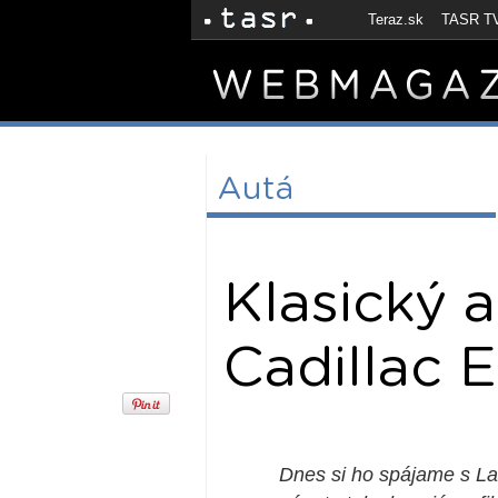
Teraz.sk
TASR T
Autá
Klasický 
Cadillac 
Dnes si ho spájame s La