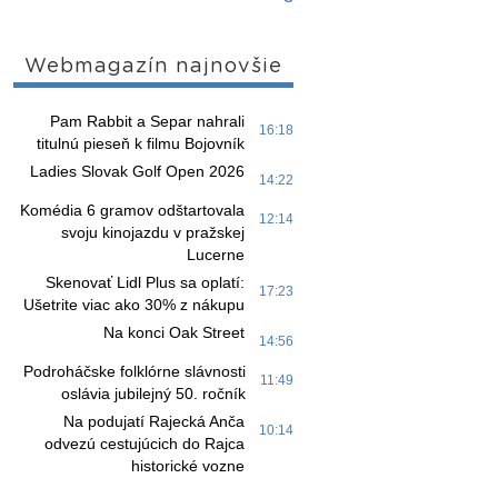
Webmagazín najnovšie
Pam Rabbit a Separ nahrali
16:18
titulnú pieseň k filmu Bojovník
Ladies Slovak Golf Open 2026
14:22
Komédia 6 gramov odštartovala
12:14
svoju kinojazdu v pražskej
Lucerne
Skenovať Lidl Plus sa oplatí:
17:23
Ušetrite viac ako 30% z nákupu
Na konci Oak Street
14:56
Podroháčske folklórne slávnosti
11:49
oslávia jubilejný 50. ročník
Na podujatí Rajecká Anča
10:14
odvezú cestujúcich do Rajca
historické vozne