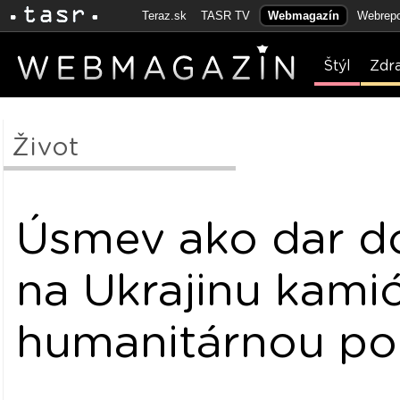
Teraz.sk
TASR TV
Webmagazín
Webrepo
Štýl
Zdr
Život
Úsmev ako dar do
na Ukrajinu kami
humanitárnou p