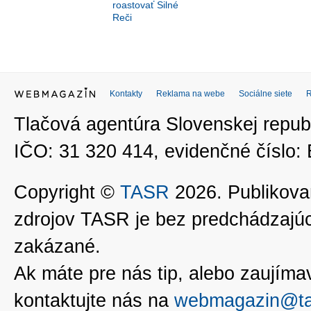
roastovať Silné
Reči
Kontakty
Reklama na webe
Sociálne siete
Tlačová agentúra Slovenskej republ
IČO: 31 320 414, evidenčné číslo
Copyright ©
TASR
2026. Publikovan
zdrojov TASR je bez predchádzaj
zakázané.
Ak máte pre nás tip, alebo zaujímavé
kontaktujte nás na
webmagazin@ta