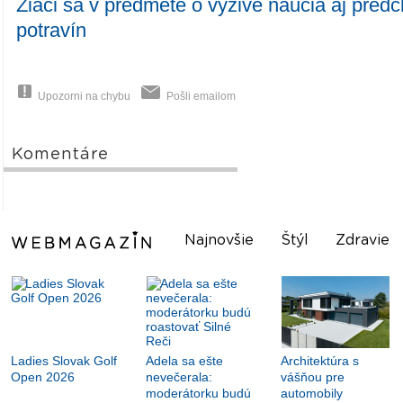
Žiaci sa v predmete o výžive naučia aj pred
potravín
Upozorni na chybu
Pošli emailom
Komentáre
Najnovšie
Štýl
Zdravie
Ladies Slovak Golf
Adela sa ešte
Architektúra s
Open 2026
nevečerala:
vášňou pre
moderátorku budú
automobily