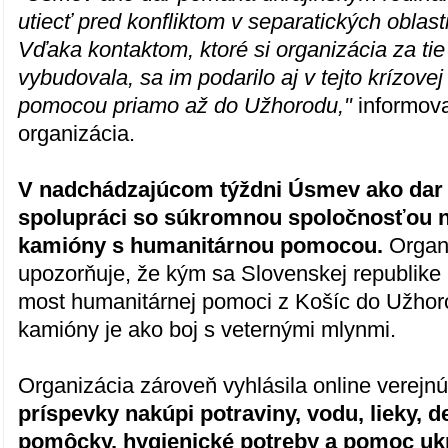
utiecť pred konfliktom v separatických oblas
Vďaka kontaktom, ktoré si organizácia za tie
vybudovala, sa im podarilo aj v tejto krízovej 
pomocou priamo až do Užhorodu,"
informova
organizácia.
V nadchádzajúcom týždni Úsmev ako dar 
spolupráci so súkromnou spoločnosťou n
kamióny s humanitárnou pomocou.
Organ
upozorňuje, že kým sa Slovenskej republike
most humanitárnej pomoci z Košíc do Užhoro
kamióny je ako boj s veternými mlynmi.
Organizácia zároveň vyhlásila online verejn
príspevky nakúpi potraviny, vodu, lieky, 
pomôcky, hygienické potreby a pomoc uk