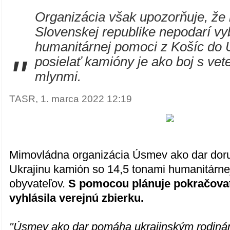
Organizácia však upozorňuje, že
Slovenskej republike nepodarí v
humanitárnej pomoci z Košíc do 
"
posielať kamióny je ako boj s vet
mlynmi.
TASR, 1. marca 2022 12:19
Mimovládna organizácia Úsmev ako dar doru
Ukrajinu kamión so 14,5 tonami humanitárne
obyvateľov.
S pomocou plánuje pokračova
vyhlásila verejnú zbierku.
"Úsmev ako dar pomáha ukrajinským rodinám