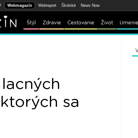
V
Webmagazín
Webreport
Školské
News Now
Štýl
Zdravie
Cestovanie
Život
Umeni
 lacných
 ktorých sa