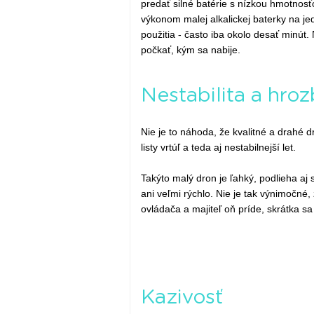
predať silné batérie s nízkou hmotnosť
výkonom malej alkalickej baterky na je
použitia - často iba okolo desať minút.
počkať, kým sa nabije.
Nestabilita a hroz
Nie je to náhoda, že kvalitné a drahé 
listy vrtúľ a teda aj nestabilnejší let.
Takýto malý dron je ľahký, podlieha aj 
ani veľmi rýchlo. Nie je tak výnimočné
ovládača a majiteľ oň príde, skrátka sa 
Kazivosť