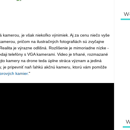
W
 kamerou, je však niekoľko výnimiek. Aj za cenu niečo vyše
kamerou, pričom na ilustračných fotografiách sú zvyčajne
ealita je výrazne odlišná. Rozlíšenie je mimoriadne nízke -
redaji telefóny s VGA kamerami. Video je trhané, rozmazané
jto kamery na drone teda úplne stráca význam a jediná
ry, je pripevniť naň ľahkú akčnú kameru, ktorú vám pomôže
orových kamier
."
W