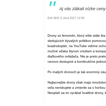
"
Aj vás zlákali nízke cen
Erik Stríž, 6. júna 2017 12:00
Drony sú fenomén, ktorý ešte stále ib
sledujúcich bývalých politikov pomoc
kvadrokoptér, na YouTube vidíme úchva
možné vďaka štyrom vrtuliam a kompa
diaľkového ovládača. Nie je preto prek
cenovo dostupné a konštrukčne jednodu
Po malých dronoch je tak enormný záuj
Najlacnejšie drony však majú množstvo 
veľa neriskujete a zmierite sa s horšou
Neoplatí sa im vyrábať kvalitné drony, k