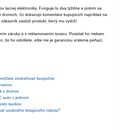
ov lacnej elektroniky. Funguje to dva týždne a potom sa
ri dronoch, čo dokazujú komentáre kupujúcich napríklad na
i zákazník zaslúži produkt, ktorý mu vydrží.
ním záruky a s reklamovaním tovaru. Posielať ho niekam
to, že ho odošlete, ešte nie je garanciou vrátenia peňazí,
 môžete zostreľovať bezpečne
gramov
ík z dronov
RC auto v jednom
sto taxíkov
mať osobného lietajúceho robota?