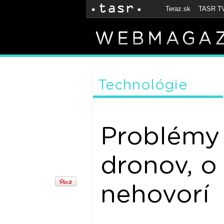
Teraz.sk
TASR T
Technológie
Problémy
dronov, o
nehovorí