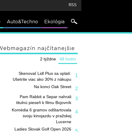
RSS
e
Auto&Techno
Ekológia
Webmagazín najčítanejšie
2 týždne
48 hodín
Skenovať Lidl Plus sa oplatí:
1
Ušetrite viac ako 30% z nákupu
Na konci Oak Street
2
Pam Rabbit a Separ nahrali
3
titulnú pieseň k filmu Bojovník
Komédia 6 gramov odštartovala
4
svoju kinojazdu v pražskej
Lucerne
Ladies Slovak Golf Open 2026
5