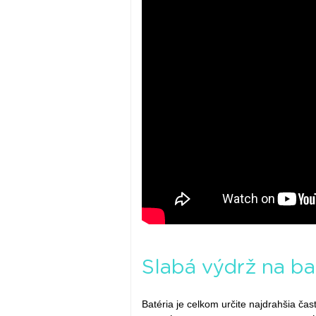
Slabá výdrž na ba
Batéria je celkom určite najdrahšia ča