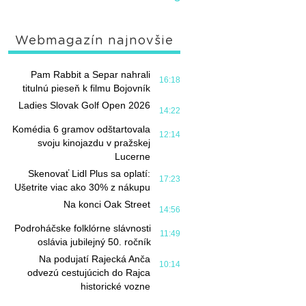
Webmagazín najnovšie
Pam Rabbit a Separ nahrali
16:18
titulnú pieseň k filmu Bojovník
Ladies Slovak Golf Open 2026
14:22
Komédia 6 gramov odštartovala
12:14
svoju kinojazdu v pražskej
Lucerne
Skenovať Lidl Plus sa oplatí:
17:23
Ušetrite viac ako 30% z nákupu
Na konci Oak Street
14:56
Podroháčske folklórne slávnosti
11:49
oslávia jubilejný 50. ročník
Na podujatí Rajecká Anča
10:14
odvezú cestujúcich do Rajca
historické vozne