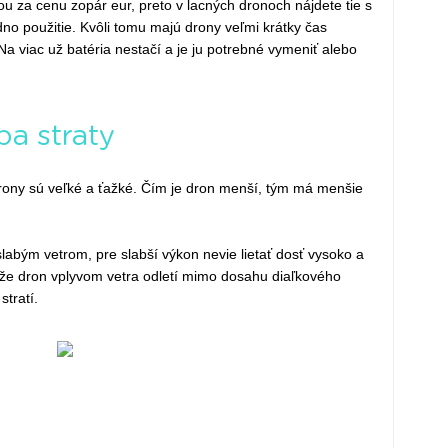
ou za cenu zopár eur, preto v lacných dronoch nájdete tie s
dno použitie. Kvôli tomu majú drony veľmi krátky čas
 Na viac už batéria nestačí a je ju potrebné vymeniť alebo
ba straty
drony sú veľké a ťažké. Čím je dron menší, tým má menšie
slabým vetrom, pre slabší výkon nevie lietať dosť vysoko a
, že dron vplyvom vetra odletí mimo dosahu diaľkového
stratí.