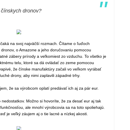
"
y čínskych dronov?
a čaká na svoj najväčší rozmach. Čítame o ľuďoch
ou dronov, o Amazone a jeho doručovaniu pomocou
tné zábery prírody a veľkomiest zo vzduchu. To všetko je
ktnému telu, ktoré sa dá ovládať zo zeme pomocou
vapivé, že čínske manufaktúry začali vo veľkom vyrábať
ché drony, aby nimi zaplavili západné trhy.
em, že sa výrobcom oplatí predávať ich aj za pár eur.
nedostatkov. Možno si hovoríte, že za desať eur aj tak
 funkčnosťou, ale mnohí výrobcovia sa na toto spoliehajú.
eď je veľký záujem aj o tie lacné a nízkej akosti.