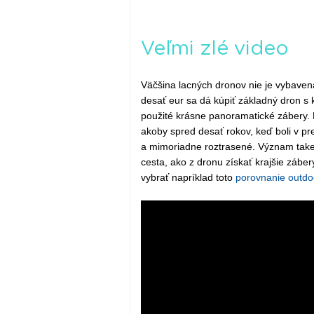
Veľmi zlé video
Väčšina lacných dronov nie je vybavená
desať eur sa dá kúpiť základný dron s 
použité krásne panoramatické zábery. R
akoby spred desať rokov, keď boli v p
a mimoriadne roztrasené. Význam take
cesta, ako z dronu získať krajšie zábe
vybrať napríklad toto
porovnanie outdo