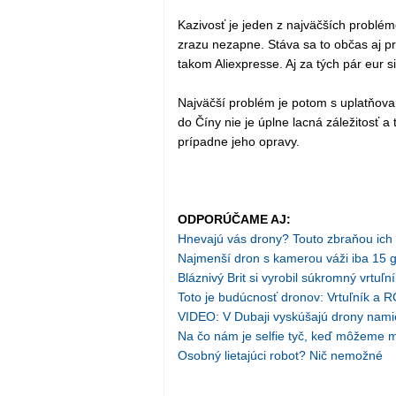
Kazivosť je jeden z najväčších problém
zrazu nezapne. Stáva sa to občas aj p
takom Aliexpresse. Aj za tých pár eur s
Najväčší problém je potom s uplatňova
do Číny nie je úplne lacná záležitosť a 
prípadne jeho opravy.
ODPORÚČAME AJ:
Hnevajú vás drony? Touto zbraňou ich
Najmenší dron s kamerou váži iba 15 
Bláznivý Brit si vyrobil súkromný vrtuľn
Toto je budúcnosť dronov: Vrtuľník a 
VIDEO: V Dubaji vyskúšajú drony namie
Na čo nám je selfie tyč, keď môžeme 
Osobný lietajúci robot? Nič nemožné