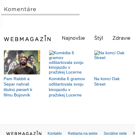
Komentáre
Najnovšie
Štýl
Zdravie
Pam Rabbit a
Komédia 6 gramov
Na konci Oak
Separ nahrali
odštartovala svoju
Street
titulnú pieseň k
kinojazdu v
filmu Bojovník
pražskej Lucerne
Kontakty
Reklama na webe
Sociálne siete