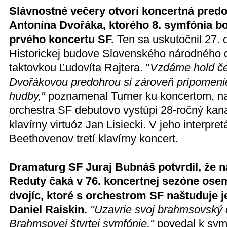
Slávnostné večery otvorí koncertná pred
Antonína Dvořáka, ktorého 8. symfónia b
prvého koncertu SF.
Ten sa uskutočnil 27. 
Historickej budove Slovenského národného 
taktovkou Ľudovíta Rajtera. "
Vzdáme hold če
Dvořákovou predohrou si zároveň pripomen
hudby,"
poznamenal Turner ku koncertom, na
orchestra SF debutovo vystúpi 28-ročný kan
klavírny virtuóz Jan Lisiecki. V jeho interpret
Beethovenov tretí klavírny koncert.
Dramaturg SF Juraj Bubnáš potvrdil, že 
Reduty čaká v 76. koncertnej sezóne ose
dvojíc, ktoré s orchestrom SF naštuduje je
Daniel Raiskin.
"Uzavrie svoj brahmsovský
Brahmsovej štvrtej symfónie,"
povedal k sy