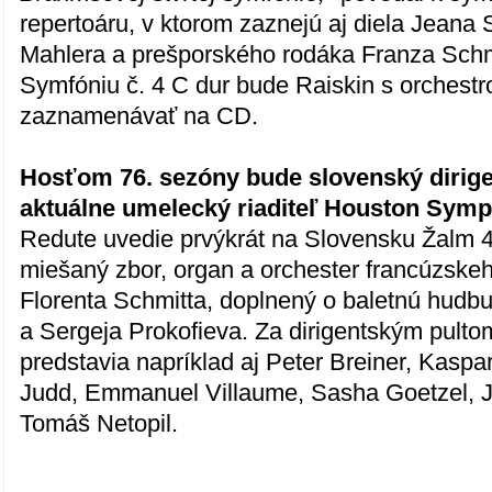
repertoáru, v ktorom zaznejú aj diela Jeana 
Mahlera a prešporského rodáka Franza Sch
Symfóniu č. 4 C dur bude Raiskin s orchestr
zaznamenávať na CD.
Hosťom 76. sezóny bude slovenský dirige
aktuálne umelecký riaditeľ Houston Sym
Redute uvedie prvýkrát na Slovensku Žalm 4
miešaný zbor, organ a orchester francúzskeh
Florenta Schmitta, doplnený o baletnú hudbu
a Sergeja Prokofieva. Za dirigentským pulto
predstavia napríklad aj Peter Breiner, Kasp
Judd, Emmanuel Villaume, Sasha Goetzel, Jar
Tomáš Netopil.