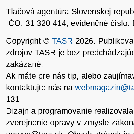
Tlačová agentúra Slovenskej republ
IČO: 31 320 414, evidenčné číslo
Copyright ©
TASR
2026. Publikovan
zdrojov TASR je bez predchádzaj
zakázané.
Ak máte pre nás tip, alebo zaujímavé
kontaktujte nás na
webmagazin@ta
131
Dizajn a programovanie realizoval
zverejnenie opravy v zmysle zákon