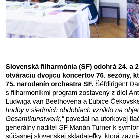
Slovenská filharmónia (SF) odohrá 24. a 2
otváraciu dvojicu koncertov 76. sezóny, 
75. narodenín orchestra SF.
Šéfdirigent Da
s filharmonikmi program zostavený z diel An
Ludwiga van Beethovena a Ľubice Čekovske
hudby v siedmich obdobiach vzniklo na obj
Gesamtkunstwerk,"
povedal na utorkovej tla
generálny riaditeľ SF Marián Turner k symfo
súčasnej slovenskej skladateľky, ktorá zazni