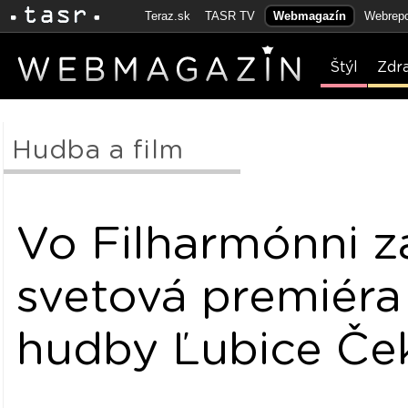
Teraz.sk
TASR TV
Webmagazín
Webrepo
Štýl
Zdr
Hudba a film
Vo Filharmónni z
svetová premiér
hudby Ľubice Če