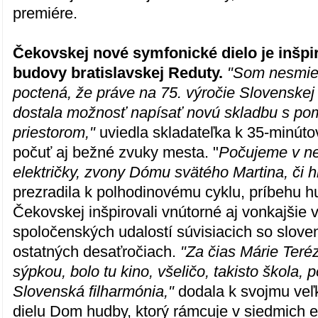
premiére.
Čekovskej nové symfonické dielo je inšp
budovy bratislavskej Reduty.
"Som nesmie
poctená, že práve na 75. výročie Slovenskej
dostala možnosť napísať novú skladbu s po
priestorom,"
uviedla skladateľka k 35-minútov
počuť aj bežné zvuky mesta. "
Počujeme v ne
električky, zvony Dómu svätého Martina, či hl
prezradila k polhodinovému cyklu, príbehu h
Čekovskej inšpirovali vnútorné aj vonkajšie v
spoločenských udalostí súvisiacich so slov
ostatných desaťročiach.
"Za čias Márie Teréz
sýpkou, bolo tu kino, všeličo, takisto škola, 
Slovenská filharmónia,"
dodala k svojmu ve
dielu Dom hudby, ktorý rámcuje v siedmich 