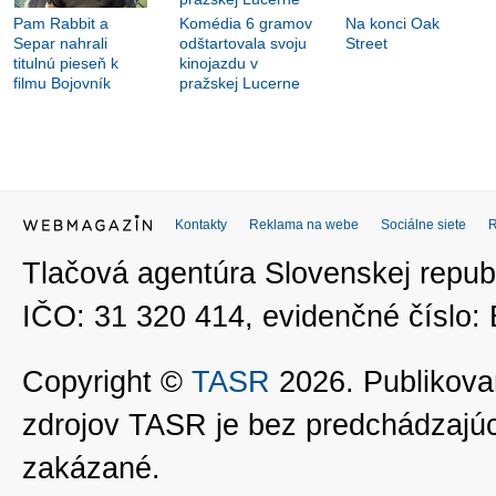
Pam Rabbit a
Komédia 6 gramov
Na konci Oak
Separ nahrali
odštartovala svoju
Street
titulnú pieseň k
kinojazdu v
filmu Bojovník
pražskej Lucerne
Kontakty
Reklama na webe
Sociálne siete
Tlačová agentúra Slovenskej republ
IČO: 31 320 414, evidenčné číslo
Copyright ©
TASR
2026. Publikovan
zdrojov TASR je bez predchádzaj
zakázané.