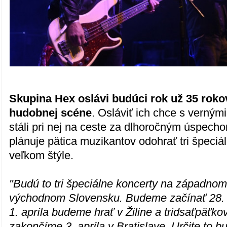
Skupina Hex oslávi budúci rok už 35 roko
hudobnej scéne
. Osláviť ich chce s vernými
stáli pri nej na ceste za dlhoročným úspech
plánuje pätica muzikantov odohrať tri špeciá
veľkom štýle.
"Budú to tri špeciálne koncerty na západno
východnom Slovensku. Budeme začínať 28. 
1. apríla budeme hrať v Žiline a tridsaťpäťko
zakončíme 3. apríla v Bratislave. Určite to b