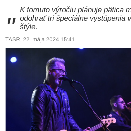
K tomuto výročiu plánuje pätica 
"
odohrať tri špeciálne vystúpenia
štýle.
TASR, 22. mája 2024 15:41