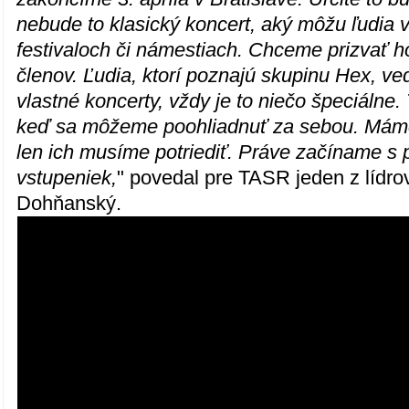
nebude to klasický koncert, aký môžu ľudia vi
festivaloch či námestiach. Chceme prizvať h
členov. Ľudia, ktorí poznajú skupinu Hex, ve
vlastné koncerty, vždy je to niečo špeciálne. T
keď sa môžeme poohliadnuť za sebou. Mám
len ich musíme potriediť. Práve začíname s
vstupeniek,
" povedal pre TASR jeden z lídr
Dohňanský.