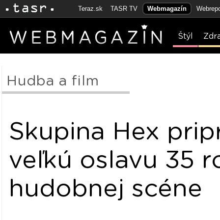
Teraz.sk
TASR TV
Webmagazín
Webrepo
Štýl
Zdr
Hudba a film
Skupina Hex prip
veľkú oslavu 35 
hudobnej scéne