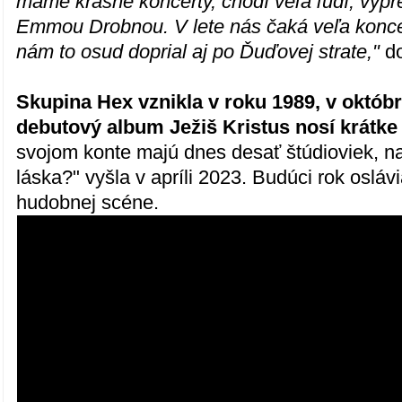
máme krásne koncerty, chodí veľa ľudí, vypr
Emmou Drobnou. V lete nás čaká veľa konce
nám to osud doprial aj po Ďuďovej strate,"
do
Skupina Hex vznikla v roku 1989, v októbr
debutový album Ježiš Kristus nosí krátke
svojom konte majú dnes desať štúdioviek, na
láska?" vyšla v apríli 2023. Budúci rok osláv
hudobnej scéne.