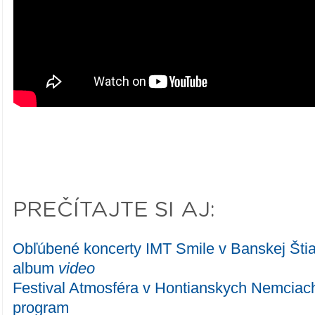
PREČÍTAJTE SI AJ:
Obľúbené koncerty IMT Smile v Banskej Štiav
album
video
Festival Atmosféra v Hontianskych Nemciach
program