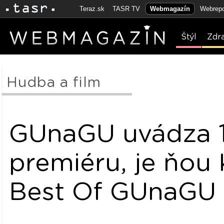
Teraz.sk
TASR TV
Webmagazín
Webrepo
Štýl
Zdr
Hudba a film
GUnaGU uvádza 
premiéru, je ňou
Best Of GUnaGU