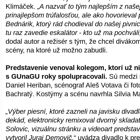
Klimáček.
„A nazvať to tým najlepším z našej 
prinajlepšom trúfalosťou, ale ako hovorieval 
Bednárik, ktorý rád chodieval do našej pivn
tu raz zavedie eskalátor - kto už ma pochváli
dodal autor a režisér s tým, že chcel diváko
scény, na ktoré už možno zabudli.
Predstavenie venoval kolegom, ktorí už n
s GUnaGU roky spolupracovali.
Sú medzi 
Daniel Heriban, scénograf Aleš Votava či fot
Bachratý. Kostýmy a scénu navrhla Silvia M
„Výber piesní, ktoré zazneli na javisku divad
dekád, elektronicky remixoval dvorný skladat
Solovic, vizuálnu stránku a videoart predst
vytvoril Juraj Demovič,
“ uvádza divadlo k pr