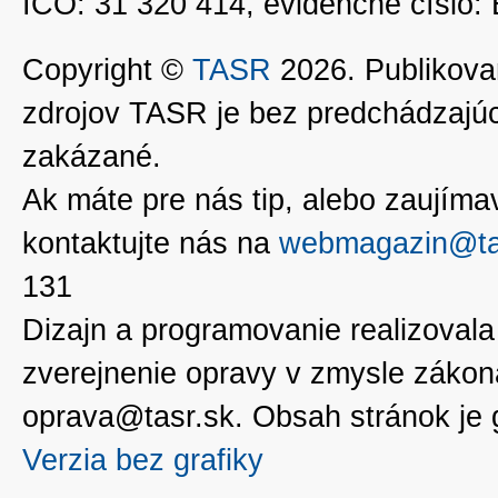
IČO: 31 320 414, evidenčné číslo
Copyright ©
TASR
2026. Publikovan
zdrojov TASR je bez predchádzaj
zakázané.
Ak máte pre nás tip, alebo zaujímavé
kontaktujte nás na
webmagazin@ta
131
Dizajn a programovanie realizoval
zverejnenie opravy v zmysle zákon
oprava@tasr.sk. Obsah stránok je
Verzia bez grafiky