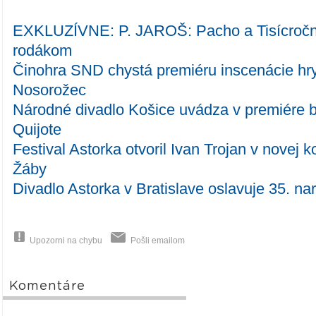
EXKLUZÍVNE: P. JAROŠ: Pacho a Tisícročná
rodákom
Činohra SND chystá premiéru inscenácie hr
Nosorožec
Národné divadlo Košice uvádza v premiére b
Quijote
Festival Astorka otvoril Ivan Trojan v novej 
Žáby
Divadlo Astorka v Bratislave oslavuje 35. na
Upozorni na chybu
Pošli emailom
Komentáre