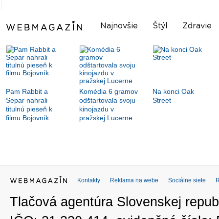
Najnovšie
Štýl
Zdravie
Pam Rabbit a
Komédia 6 gramov
Na konci Oak
Separ nahrali
odštartovala svoju
Street
titulnú pieseň k
kinojazdu v
filmu Bojovník
pražskej Lucerne
Kontakty
Reklama na webe
Sociálne siete
Tlačová agentúra Slovenskej republ