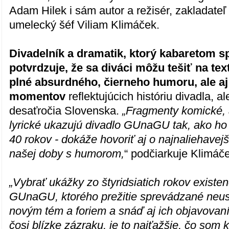
Adam Hilek i sám autor a režisér, zakladateľ
umelecký šéf Viliam Klimáček.
Divadelník a dramatik, ktorý kabaretom s
potvrdzuje, že sa diváci môžu tešiť na tex
plné absurdného, čierneho humoru, ale a
momentov
reflektujúcich históriu divadla, al
desaťročia Slovenska.
„Fragmenty komické, 
lyrické ukazujú divadlo GUnaGU tak, ako ho
40 rokov - dokáže hovoriť aj o najnaliehave
našej doby s humorom,
“ podčiarkuje Klimáč
„Vybrať ukážky zo štyridsiatich rokov existen
GUnaGU, ktorého prežitie sprevádzané neu
novým tém a foriem a snáď aj ich objavova
čosi blízke zázraku, je to najťažšie, čo som k