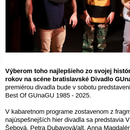
Výberom toho najlepšieho zo svojej histór
rokov na scéne bratislavské Divadlo GU
premiérou divadla bude v sobotu predstave
Best Of GUnaGU 1985 - 2025.
V kabaretnom programe zostavenom z frag
najúspešnejších hier divadla sa predstavia V
Šebová, Petra Dubayová/alt. Anna Magdalé