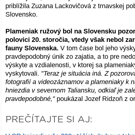
priblížila Zuzana Lackovičová z trnavskej p
Slovensko.
Plameniak ružový bol na Slovensku pozo
polovici 20. storočia, vtedy však nebol za
fauny Slovenska.
V tom čase bol jeho výsk
pravdepodobný únik zo zajatia, a to pre ned
výskyte a vzdialenosti, v ktorej sa plamenia
vyskytovali.
"Teraz je situácia iná. Z pozorov
fotografií a videozáznamov a plameniaky k n
hniezdia v severnom Taliansku, odkiaľ je zal
pravdepodobné,"
poukázal Jozef Ridzoň z or
PREČÍTAJTE SI AJ: