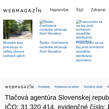
Najnovšie
Štýl
Zdravie
Mestské lesy
Štúdia: Znečistené
Francúzsku sa na
pokračujú vo
ovzdušie skracuje
boj proti komárom
veľkej obnove
život Slovákov
osvedčila
vodných plôch
sterilizácia
samčekov
Kontakty
Reklama na webe
Sociálne siete
Tlačová agentúra Slovenskej republ
IČO: 31 320 414, evidenčné číslo