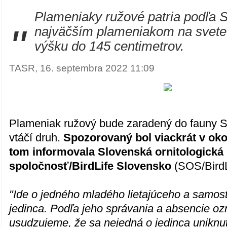
Plameniaky ružové patria podľa S
"
najväčším plameniakom na svete
výšku do 145 centimetrov.
TASR, 16. septembra 2022 11:09
Plameniak ružový bude zaradený do fauny 
vtáčí druh.
Spozorovaný bol viackrát v oko
tom informovala Slovenská ornitologická
spoločnosť/BirdLife Slovensko
(SOS/BirdL
"Ide o jedného mladého lietajúceho a samos
jedinca. Podľa jeho správania a absencie o
usudzujeme, že sa nejedná o jedinca uniknut