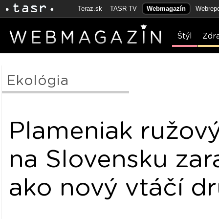
Teraz.sk
TASR TV
Webmagazín
Webrepo
Štýl
Zdr
Ekológia
Plameniak ružov
na Slovensku za
ako nový vtáčí d