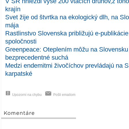
V SR hniezdi vyše 200 vtáčích druhov,z toho
krajín
Svet žije od štvrtka na ekologický dlh, na Sl
mája
Rastlinstvo Slovenska približujú e-publikácie
spoločnosti
Greenpeace: Oteplením môžu na Slovensku
bezprecedentné suchá
Medzi endemitmi živočíchov prevládajú na S
karpatské
Upozorni na chybu
Pošli emailom
Komentáre