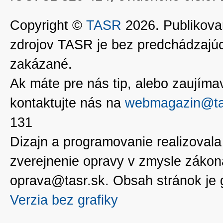
Copyright ©
TASR
2026. Publikovan
zdrojov TASR je bez predchádzaj
zakázané.
Ak máte pre nás tip, alebo zaujímavé
kontaktujte nás na
webmagazin@ta
131
Dizajn a programovanie realizoval
zverejnenie opravy v zmysle zákon
oprava@tasr.sk. Obsah stránok je
Verzia bez grafiky