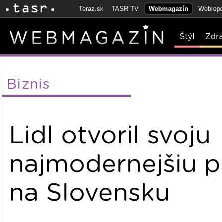
Teraz.sk
TASR TV
Webmagazín
Webrepo
Štýl
Zdr
Biznis
Lidl otvoril svoju
najmodernejšiu p
na Slovensku