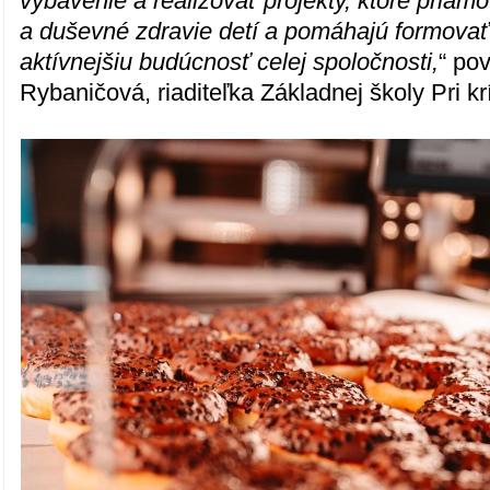
vybavenie a realizovať projekty, ktoré priam
a duševné zdravie detí a pomáhajú formovať
aktívnejšiu budúcnosť celej spoločnosti,
“ po
Rybaničová, riaditeľka Základnej školy Pri krí