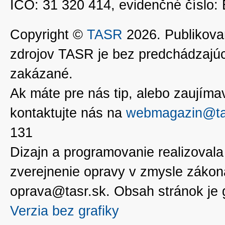
IČO: 31 320 414, evidenčné číslo
Copyright ©
TASR
2026. Publikovan
zdrojov TASR je bez predchádzaj
zakázané.
Ak máte pre nás tip, alebo zaujímavé
kontaktujte nás na
webmagazin@ta
131
Dizajn a programovanie realizoval
zverejnenie opravy v zmysle zákon
oprava@tasr.sk. Obsah stránok je
Verzia bez grafiky