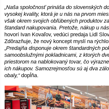
„Naša spoločnosť prináša do slovenských d
vysokej kvality, ktorá je u nás na prvom mies
však okrem svojich obľúbených produktov za
štandard nakupovania. Pretože, nákup u nás 
hovorí Ivan Kovaľov, vedúci predaja Lidl Slo
Zdôrazňuje, že nový koncept myslí na rýchlos
„
Predajňa disponuje okrem štandardných pokl
samoobslužnými pokladnicami, z ktorých d
priestorom na nablokovaný tovar, čo výrazne
ich nákupov. Samozrejmosťou sú aj dva zál
obaly,“
dopĺňa.