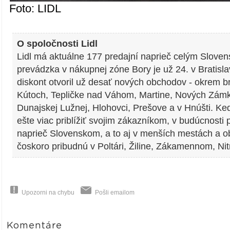
Foto: LIDL
O spoločnosti Lidl
Lidl má aktuálne 177 predajní naprieč celým Slove
prevádzka v nákupnej zóne Bory je už 24. v Bratisla
diskont otvoril už desať nových obchodov - okrem br
Kútoch, Tepličke nad Váhom, Martine, Nových Zámko
Dunajskej Lužnej, Hlohovci, Prešove a v Hnúšti. Ke
ešte viac priblížiť svojim zákazníkom, v budúcnosti
naprieč Slovenskom, a to aj v menších mestách a o
čoskoro pribudnú v Poltári, Žiline, Zákamennom, Nitr
Upozorni na chybu
Pošli emailom
Komentáre