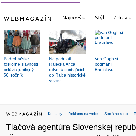
Najnovšie
Štýl
Zdravie
Podroháčske
Na podujatí
Van Gogh si
folklórne slávnosti
Rajecká Anča
podmanil
oslávia jubilejný
odvezú cestujúcich
Bratislavu
50. ročník
do Rajca historické
vozne
Kontakty
Reklama na webe
Sociálne siete
Tlačová agentúra Slovenskej republ