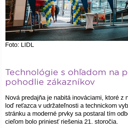
Foto: LIDL
Technológie s ohľadom na p
pohodlie zákazníkov
Nová predajňa je nabitá inováciami, ktoré z n
loď reťazca v udržateľnosti a technickom vy
stránku a moderné prvky sa postaral tím odb
cieľom bolo priniesť riešenia 21. storočia.