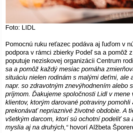
Foto: LIDL
Pomocnú ruku reťazec podáva aj ľuďom v nú
podpora v rámci zbierky Podeľ sa a pomôž z
poputuje neziskovej organizácii Centrum rodi
sa a pomôž každý mesiac pomáha zmierňovať
situáciu nielen rodinám s malými deťmi, ale a
napr. so zdravotným znevýhodnením alebo 
príjmom. Ďakujeme spoločnosti Lidl v mene 
klientov, ktorým darované potraviny pomohl
prekonávať nepriaznivé životné obdobie. A 
všetkým darcom, ktorí sú ochotní podeliť sa
myslia aj na druhých,“
hovorí Alžbeta Šporero