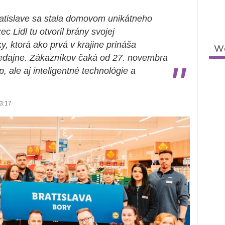
atislave sa stala domovom unikátneho
c Lidl tu otvoril brány svojej
, ktorá ako prvá v krajine prináša
W
redajne. Zákazníkov čaká od 27. novembra
"
, ale aj inteligentné technológie a
3:17