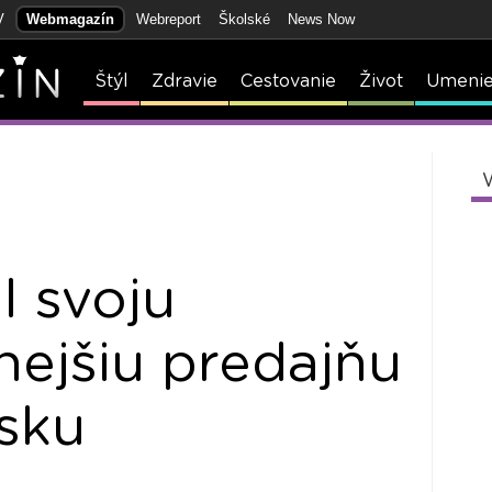
V
Webmagazín
Webreport
Školské
News Now
Štýl
Zdravie
Cestovanie
Život
Umeni
il svoju
ejšiu predajňu
sku