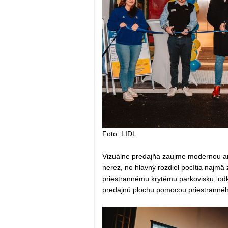
Foto: LIDL
Vizuálne predajňa zaujme modernou arc
nerez, no hlavný rozdiel pocítia najmä 
priestrannému krytému parkovisku, odk
predajnú plochu pomocou priestrannéh