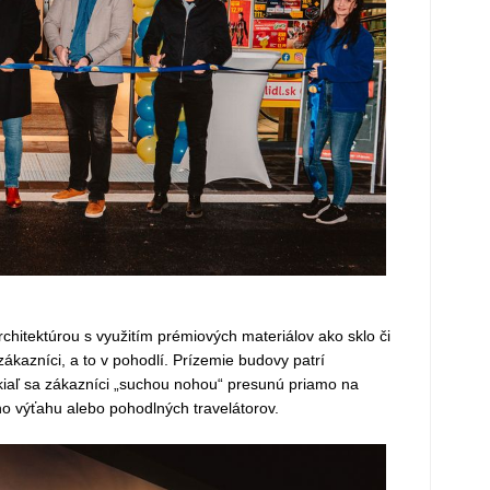
hitektúrou s využitím prémiových materiálov ako sklo či
zákazníci, a to v pohodlí. Prízemie budovy patrí
iaľ sa zákazníci „suchou nohou“ presunú priamo na
o výťahu alebo pohodlných travelátorov.