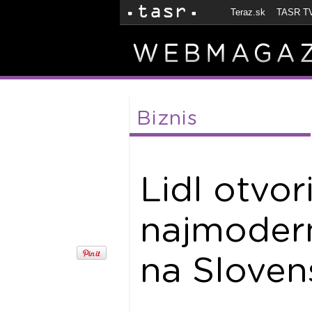
Teraz.sk
TASR T
Biznis
Lidl otvor
najmodern
na Sloven