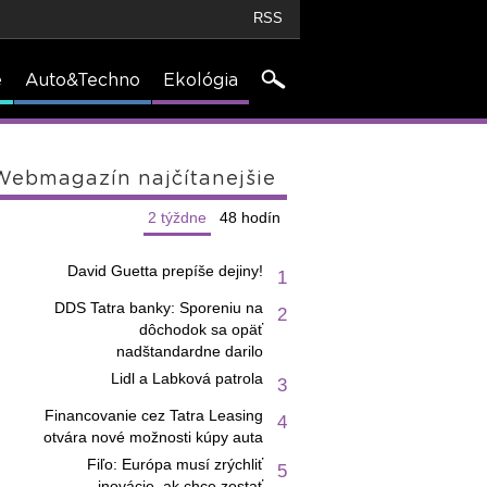
RSS
e
Auto&Techno
Ekológia
Webmagazín najčítanejšie
2 týždne
48 hodín
David Guetta prepíše dejiny!
1
DDS Tatra banky: Sporeniu na
2
dôchodok sa opäť
nadštandardne darilo
Lidl a Labková patrola
3
Financovanie cez Tatra Leasing
4
otvára nové možnosti kúpy auta
Fiľo: Európa musí zrýchliť
5
inovácie, ak chce zostať