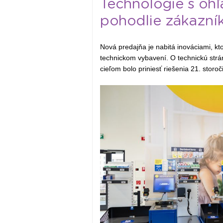
Technológie s ohľ
pohodlie zákazní
Nová predajňa je nabitá inováciami, kto
technickom vybavení. O technickú strá
cieľom bolo priniesť riešenia 21. storoč