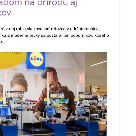
adom na prírodu aj
kov
ré z nej robia vlajkovú loď reťazca v udržateľnosti a
nku a moderné prvky sa postaral tím odborníkov, ktorého
ia.