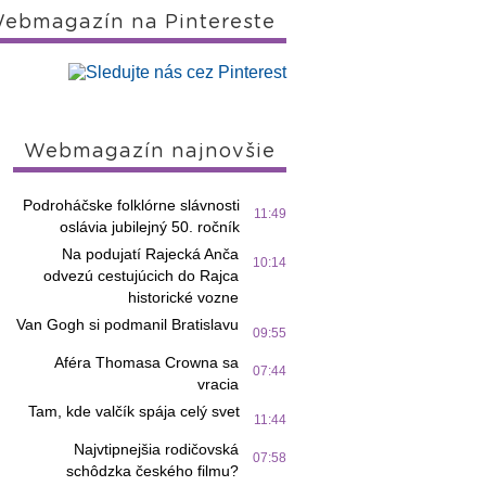
ebmagazín na Pintereste
Webmagazín najnovšie
Podroháčske folklórne slávnosti
11:49
oslávia jubilejný 50. ročník
Na podujatí Rajecká Anča
10:14
odvezú cestujúcich do Rajca
historické vozne
Van Gogh si podmanil Bratislavu
09:55
Aféra Thomasa Crowna sa
07:44
vracia
Tam, kde valčík spája celý svet
11:44
Najvtipnejšia rodičovská
07:58
schôdzka českého filmu?