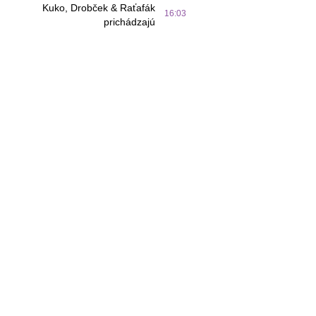
Kuko, Drobček & Raťafák
16:03
prichádzajú