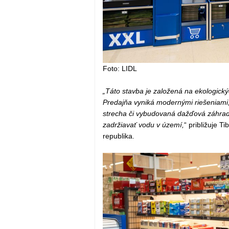
Foto: LIDL
„Táto stavba je založená na ekologick
Predajňa vyniká modernými riešeniami, a
strecha či vybudovaná dažďová záhrad
zadržiavať vodu v území,
“ približuje T
republika.