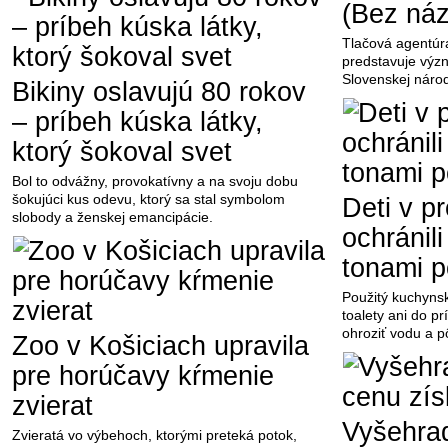
(Bez náz
Tlačová agentúr
predstavuje výz
Slovenskej národ
Bikiny oslavujú 80 rokov
– príbeh kúska látky,
ktorý šokoval svet
Bol to odvážny, provokatívny a na svoju dobu
šokujúci kus odevu, ktorý sa stal symbolom
Deti v p
slobody a ženskej emancipácie.
ochránili
tonami p
Použitý kuchynsk
toalety ani do p
ohroziť vodu a p
Zoo v Košiciach upravila
pre horúčavy kŕmenie
zvierat
Vyšehrad
Zvieratá vo výbehoch, ktorými preteká potok,