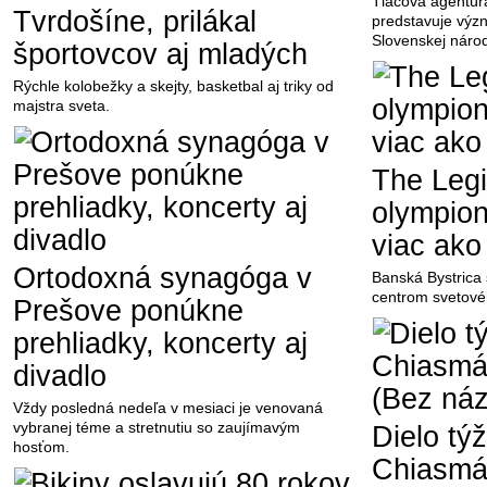
Tlačová agentúr
Tvrdošíne, prilákal
predstavuje výz
Slovenskej národ
športovcov aj mladých
Rýchle kolobežky a skejty, basketbal aj triky od
majstra sveta.
The Legi
olympioni
viac ako
Ortodoxná synagóga v
Banská Bystrica 
centrom svetové
Prešove ponúkne
prehliadky, koncerty aj
divadlo
Vždy posledná nedeľa v mesiaci je venovaná
vybranej téme a stretnutiu so zaujímavým
Dielo t
hosťom.
Chiasmáž