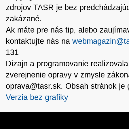
zdrojov TASR je bez predchádzaj
zakázané.
Ak máte pre nás tip, alebo zaujímavé
kontaktujte nás na
webmagazin@ta
131
Dizajn a programovanie realizoval
zverejnenie opravy v zmysle zákon
oprava@tasr.sk. Obsah stránok je
Verzia bez grafiky