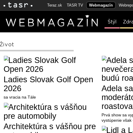
Teraz.sk
TASR TV
Webmagazín
Webrepo
Štýl
Zdr
Život
Ladies Slovak Golf Open
2026
Adela sa
moderát
sa vracia na Tále
roastova
Prvá show sa vyp
vystúpenie však e
Architektúra s vášňou pre