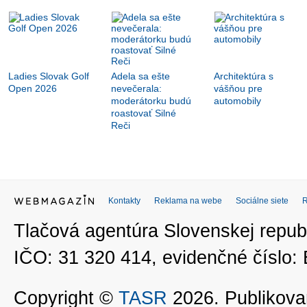
Ladies Slovak Golf
Adela sa ešte
Architektúra s
Open 2026
nevečerala:
vášňou pre
moderátorku budú
automobily
roastovať Silné
Reči
Kontakty
Reklama na webe
Sociálne siete
Tlačová agentúra Slovenskej republ
IČO: 31 320 414, evidenčné číslo
Copyright ©
TASR
2026. Publikovan