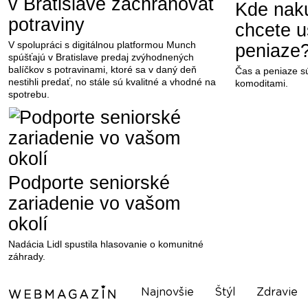
v Bratislave zachraňovať
Kde nak
potraviny
chcete uš
V spolupráci s digitálnou platformou Munch
peniaze
spúšťajú v Bratislave predaj zvýhodnených
balíčkov s potravinami, ktoré sa v daný deň
Čas a peniaze s
nestihli predať, no stále sú kvalitné a vhodné na
komoditami.
spotrebu.
Podporte seniorské
zariadenie vo vašom
okolí
Nadácia Lidl spustila hlasovanie o komunitné
záhrady.
Najnovšie
Štýl
Zdravie