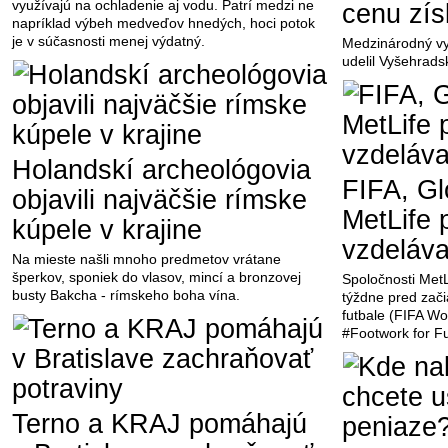
využívajú na ochladenie aj vodu. Patrí medzi ne
cenu získ
napríklad výbeh medveďov hnedých, hoci potok
je v súčasnosti menej výdatný.
Medzinárodný vy
udelil Vyšehrads
Holandskí archeológovia
FIFA, Gl
objavili najväčšie rímske
MetLife 
kúpele v krajine
vzdeláva
Na mieste našli mnoho predmetov vrátane
šperkov, sponiek do vlasov, mincí a bronzovej
Spoločnosti MetLi
busty Bakcha - rímskeho boha vína.
týždne pred zači
futbale (FIFA W
#Footwork for Fu
Terno a KRAJ pomáhajú