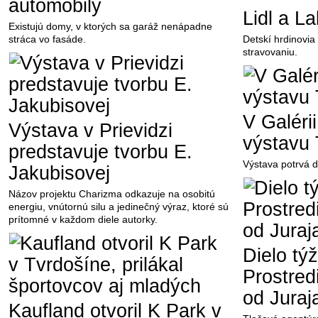
automobily
Lidl a L
Existujú domy, v ktorých sa garáž nenápadne
stráca vo fasáde.
Detskí hrdinovia
stravovaniu.
V Galérii
Výstava v Prievidzi
výstavu 
predstavuje tvorbu E.
Výstava potrvá d
Jakubisovej
Názov projektu Charizma odkazuje na osobitú
energiu, vnútornú silu a jedinečný výraz, ktoré sú
prítomné v každom diele autorky.
Dielo t
Prostredi
od Juraj
Kaufland otvoril K Park v