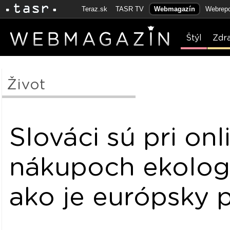
Teraz.sk
TASR TV
Webmagazín
Webrepo
Štýl
Zdr
Život
Slováci sú pri onl
nákupoch ekologi
ako je európsky 