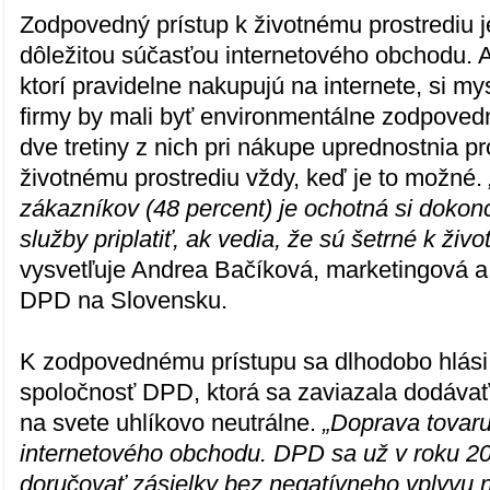
Zodpovedný prístup k životnému prostrediu 
dôležitou súčasťou internetového obchodu. A
ktorí pravidelne nakupujú na internete, si my
firmy by mali byť environmentálne zodpoved
dve tretiny z nich pri nákupe uprednostnia p
životnému prostrediu vždy, keď je to možné.
zákazníkov (48 percent) je ochotná si dokon
služby priplatiť, ak vedia, že sú šetrné k živ
vysvetľuje Andrea Bačíková, marketingová
DPD na Slovensku.
K zodpovednému prístupu sa dlhodobo hlási 
spoločnosť DPD, ktorá sa zaviazala dodávať
na svete uhlíkovo neutrálne.
„Doprava tovaru
internetového obchodu. DPD sa už v roku 2
doručovať zásielky bez negatívneho vplyvu 