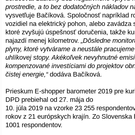
prostredie, a to bez dodatočných nákladov n
vysvetľuje Bačíková. Spoločnosť napríklad roz
vozidiel na elektrický pohon, alebo zavádza 
ktoré zvyšujú úspešnosť doručenia, takže kur
najazdí menej kilometrov.
„Dôsledne monitor
plyny, ktoré vytvárame a neustále pracujeme
uhlíkovej stopy. Akékoľvek nevyhnutné emis
kompenzované investíciami do projektov obn
čistej energie,“
dodáva Bačíková.
Prieskum E-shopper barometer 2019 pre kur
DPD prebiehal od 27. mája do
10. júla 2019 na vzorke 23 255 respondentov
rokov z 21 európskych krajín. Zo Slovenska
1001 respondentov.