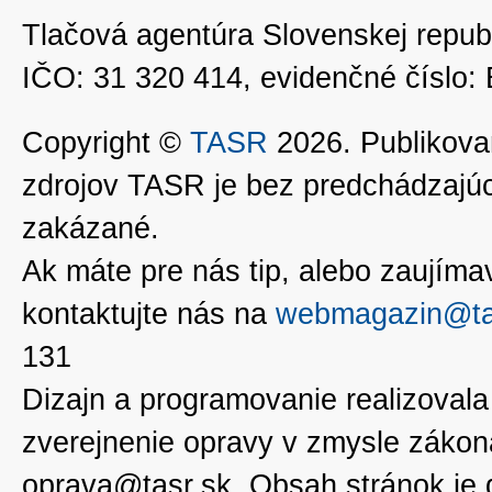
Tlačová agentúra Slovenskej republ
IČO: 31 320 414, evidenčné číslo
Copyright ©
TASR
2026. Publikovan
zdrojov TASR je bez predchádzaj
zakázané.
Ak máte pre nás tip, alebo zaujímavé
kontaktujte nás na
webmagazin@ta
131
Dizajn a programovanie realizoval
zverejnenie opravy v zmysle zákon
oprava@tasr.sk. Obsah stránok je