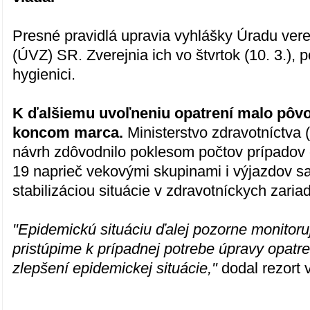
Presné pravidlá upravia vyhlášky Úradu vere
(ÚVZ) SR. Zverejnia ich vo štvrtok (10. 3.), 
hygienici.
K ďalšiemu uvoľneniu opatrení malo pôvo
koncom marca.
Ministerstvo zdravotníctva 
návrh zdôvodnilo poklesom počtov prípadov
19 naprieč vekovými skupinami i výjazdov san
stabilizáciou situácie v zdravotníckych zaria
"Epidemickú situáciu ďalej pozorne monitor
pristúpime k prípadnej potrebe úpravy opatren
zlepšení epidemickej situácie,"
dodal rezort v