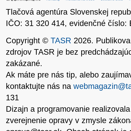
Tlačová agentúra Slovenskej republ
IČO: 31 320 414, evidenčné číslo
Copyright ©
TASR
2026. Publikovan
zdrojov TASR je bez predchádzaj
zakázané.
Ak máte pre nás tip, alebo zaujímavé
kontaktujte nás na
webmagazin@ta
131
Dizajn a programovanie realizoval
zverejnenie opravy v zmysle zákon