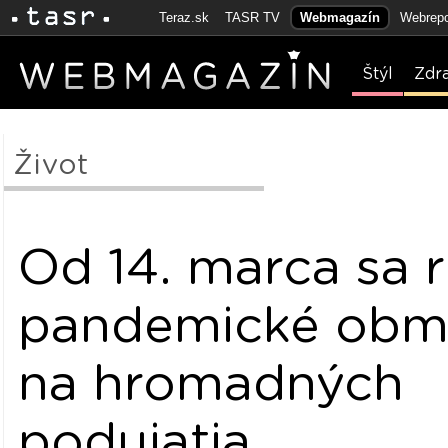
Teraz.sk
TASR TV
Webmagazín
Webrepo
Štýl
Zdr
Život
Od 14. marca sa r
pandemické obm
na hromadných
podujatia