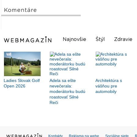
Komentáre
Najnovšie
Štýl
Zdravie
Ladies Slovak Golf
Adela sa ešte
Architektúra s
Open 2026
nevečerala:
vášňou pre
moderátorku budú
automobily
roastovať Silné
Reči
Kontakty
Reklama na webe
Sociálne siete