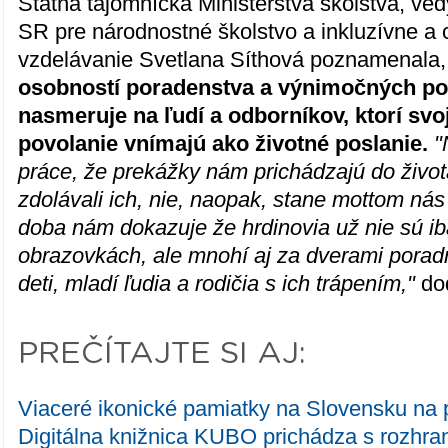
Štátna tajomníčka Ministerstva školstva, ve
SR pre národnostné školstvo a inkluzívne a 
vzdelávanie Svetlana Síthová poznamenala,
osobností poradenstva a výnimočných po
nasmeruje na ľudí a odborníkov, ktorí sv
povolanie vnímajú ako životné poslanie.
"
práce, že prekážky nám prichádzajú do živo
zdolávali ich, nie, naopak, stane mottom ná
doba nám dokazuje že hrdinovia už nie sú ib
obrazovkách, ale mnohí aj za dverami porad
deti, mladí ľudia a rodičia s ich trápením,"
dod
PREČÍTAJTE SI AJ:
Viaceré ikonické pamiatky na Slovensku na p
Digitálna knižnica KUBO prichádza s rozhra