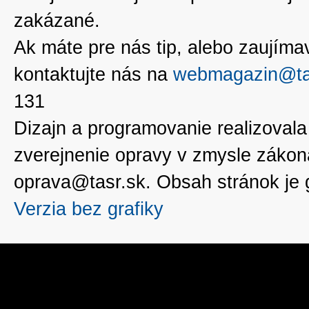
zakázané.
Ak máte pre nás tip, alebo zaujímavé
kontaktujte nás na
webmagazin@ta
131
Dizajn a programovanie realizoval
zverejnenie opravy v zmysle zákon
oprava@tasr.sk. Obsah stránok je
Verzia bez grafiky