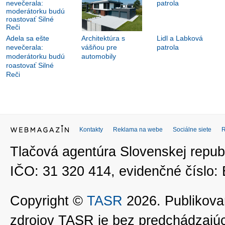
Adela sa ešte
Architektúra s
Lidl a Labková
nevečerala:
vášňou pre
patrola
moderátorku budú
automobily
roastovať Silné
Reči
Kontakty
Reklama na webe
Sociálne siete
Tlačová agentúra Slovenskej republ
IČO: 31 320 414, evidenčné číslo
Copyright ©
TASR
2026. Publikovan
zdrojov TASR je bez predchádzaj