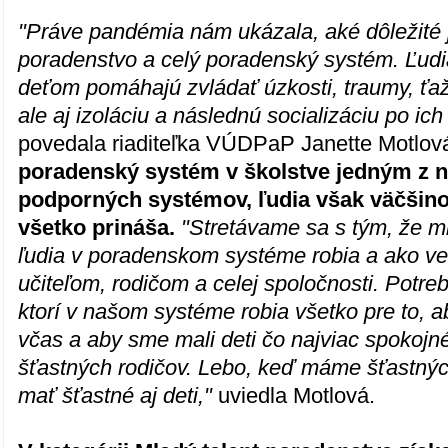
"Práve pandémia nám ukázala, aké dôležité 
poradenstvo a celý poradenský systém. Ľudi
deťom pomáhajú zvládať úzkosti, traumy, ťaž
ale aj izoláciu a následnú socializáciu po ich
povedala riaditeľka VÚDPaP Janette Motlov
poradenský systém v školstve jedným z n
podporných systémov, ľudia však väčšino
všetko prináša.
"Stretávame sa s tým, že m
ľudia v poradenskom systéme robia a ako v
učiteľom, rodičom a celej spoločnosti. Potr
ktorí v našom systéme robia všetko pre to, 
včas a aby sme mali deti čo najviac spokojn
šťastných rodičov. Lebo, keď máme šťastný
mať šťastné aj deti,"
uviedla Motlová.