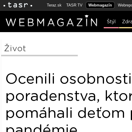
Teraz.sk
TASR TV
Webmagazín
Webrepo
Štýl
Zdr
Život
Ocenili osobnosti
poradenstva, kto
pomáhali deťom 
pandémie