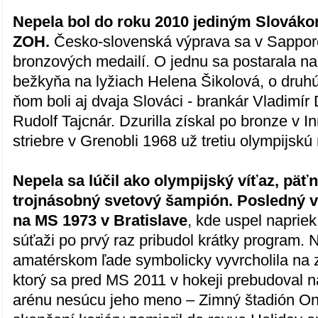
Nepela bol do roku 2010 jediným Slovákom
ZOH.
Česko-slovenská výprava sa v Sappore 
bronzových medailí. O jednu sa postarala na 
bežkyňa na lyžiach Helena Šikolová, o druhú
ňom boli aj dvaja Slováci - brankár Vladimír 
Rudolf Tajcnár. Dzurilla získal po bronze v 
striebre v Grenobli 1968 už tretiu olympijskú
Nepela sa lúčil ako olympijský víťaz, pä
trojnásobný svetový šampión. Posledný ve
na MS 1973 v Bratislave
, kde uspel naprie
súťaži po prvý raz pribudol krátky program. 
amatérskom ľade symbolicky vyvrcholila na
ktorý sa pred MS 2011 v hokeji prebudoval 
arénu nesúcu jeho meno – Zimný štadión On