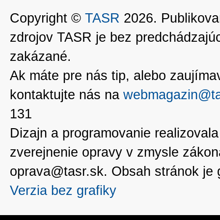
Copyright ©
TASR
2026. Publikovan
zdrojov TASR je bez predchádzaj
zakázané.
Ak máte pre nás tip, alebo zaujímavé
kontaktujte nás na
webmagazin@ta
131
Dizajn a programovanie realizoval
zverejnenie opravy v zmysle zákon
oprava@tasr.sk. Obsah stránok je
Verzia bez grafiky