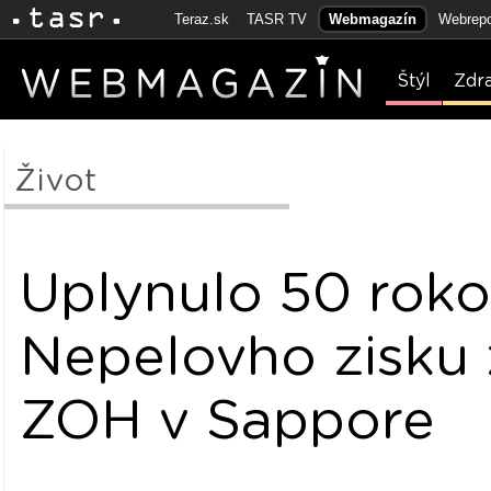
Teraz.sk
TASR TV
Webmagazín
Webrepo
Štýl
Zdr
Život
Uplynulo 50 rok
Nepelovho zisku 
ZOH v Sappore