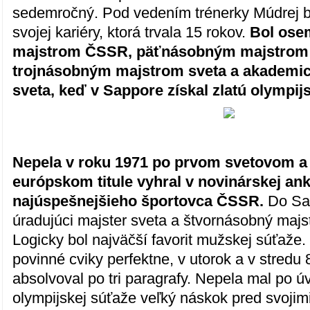
sedemročný. Pod vedením trénerky Múdrej b
svojej kariéry, ktorá trvala 15 rokov.
Bol os
majstrom ČSSR, päťnásobným majstrom 
trojnásobným majstrom sveta a akadem
sveta, keď v Sappore získal zlatú olympij
Nepela v roku 1971 po prvom svetovom a
európskom titule vyhral v novinárskej ank
najúspešnejšieho športovca ČSSR.
Do Sap
úradujúci majster sveta a štvornásobný majst
Logicky bol najväčší favorit mužskej súťaže.
povinné cviky perfektne, v utorok a v stredu 8
absolvoval po tri paragrafy. Nepela mal po ú
olympijskej súťaže veľký náskok pred svojim