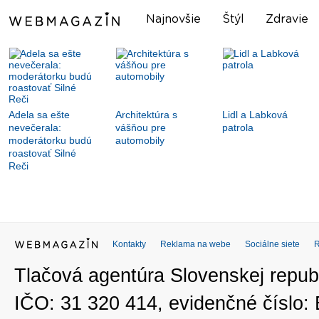
Najnovšie
Štýl
Zdravie
Adela sa ešte
Architektúra s
Lidl a Labková
nevečerala:
vášňou pre
patrola
moderátorku budú
automobily
roastovať Silné
Reči
Kontakty
Reklama na webe
Sociálne siete
Tlačová agentúra Slovenskej republ
IČO: 31 320 414, evidenčné číslo