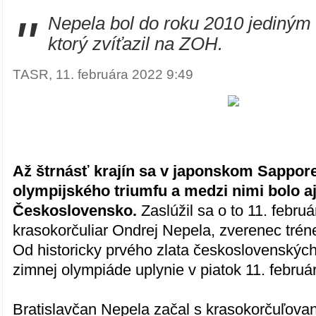
"
Nepela bol do roku 2010 jediným
ktorý zvíťazil na ZOH.
TASR, 11. februára 2022 9:49
Až štrnásť krajín sa v japonskom Sappore
olympijského triumfu a medzi nimi bolo a
Československo.
Zaslúžil sa o to 11. febru
krasokorčuliar Ondrej Nepela, zverenec trén
Od historicky prvého zlata československýc
zimnej olympiáde uplynie v piatok 11. februá
Bratislavčan Nepela začal s krasokorčuľova