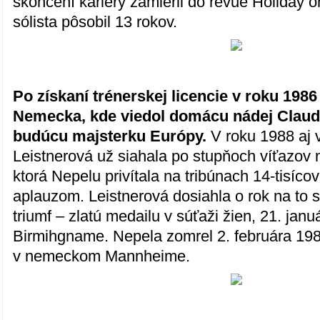
skončení kariéry zamieril do revue Holiday o
sólista pôsobil 13 rokov.
Po získaní trénerskej licencie v roku 1986
Nemecka, kde viedol domácu nádej Claudi
budúcu majsterku Európy.
V roku 1988 aj 
Leistnerová už siahala po stupňoch víťazov 
ktorá Nepelu privítala na tribúnach 14-tisícov
aplauzom. Leistnerová dosiahla o rok na to s
triumf – zlatú medailu v súťaži žien, 21. jan
Birmihgname. Nepela zomrel 2. februára 19
v nemeckom Mannheime.