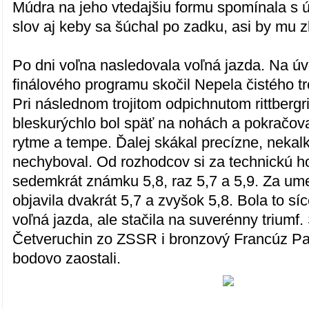
Múdra na jeho vtedajšiu formu spomínala s 
slov aj keby sa šúchal po zadku, asi by mu z
Po dni voľna nasledovala voľná jazda. Na ú
finálového programu skočil Nepela čistého tr
Pri následnom trojitom odpichnutom rittbergri
bleskurýchlo bol späť na nohách a pokračo
rytme a tempe. Ďalej skákal precízne, nekalk
nechyboval. Od rozhodcov si za technickú ho
sedemkrát známku 5,8, raz 5,7 a 5,9. Za um
objavila dvakrát 5,7 a zvyšok 5,8. Bola to síc
voľná jazda, ale stačila na suverénny triumf.
Četveruchin zo ZSSR i bronzový Francúz Pa
bodovo zaostali.