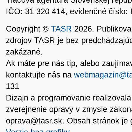
Tlačová agentúra Slovenskej republ
IČO: 31 320 414, evidenčné číslo
Copyright ©
TASR
2026. Publikovan
zdrojov TASR je bez predchádzaj
zakázané.
Ak máte pre nás tip, alebo zaujímavé
kontaktujte nás na
webmagazin@ta
131
Dizajn a programovanie realizoval
zverejnenie opravy v zmysle zákon
oprava@tasr.sk. Obsah stránok je