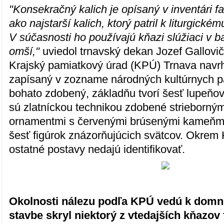
"Konsekračný kalich je opísaný v inventári f
ako najstarší kalich, ktorý patril k liturgické
V súčasnosti ho používajú kňazi slúžiaci v b
omší,"
uviedol trnavský dekan Jozef Gallovič
Krajský pamiatkový úrad (KPÚ) Trnava navrh
zapísaný v zozname národných kultúrnych pa
bohato zdobený, základňu tvorí šesť lupeňov
sú zlatníckou technikou zdobené strieborným
ornamentmi s červenými brúsenými kameňmi.
šesť figúrok znázorňujúcich svätcov. Okrem 
ostatné postavy nedajú identifikovať.
Okolnosti nálezu podľa KPÚ vedú k domni
stavbe skryl niektorý z vtedajších kňazov 