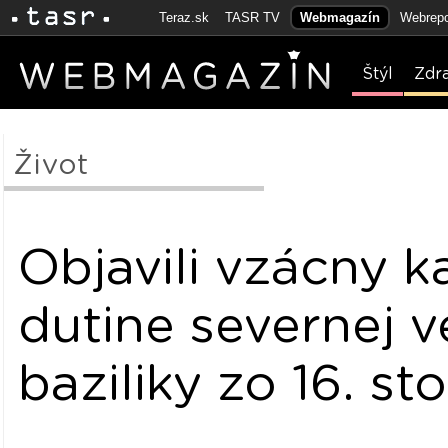
Teraz.sk
TASR TV
Webmagazín
Webrepo
Štýl
Zdr
Život
Objavili vzácny ka
dutine severnej v
baziliky zo 16. st