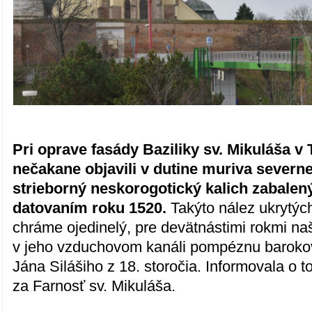
Pri oprave fasády Baziliky sv. Mikuláša v 
nečakane objavili v dutine muriva severne
strieborný neskorogotický kalich zabalený
datovaním roku 1520.
Takýto nález ukrytých
chráme ojedinelý, pre devätnástimi rokmi naš
v jeho vzduchovom kanáli pompéznu baroko
Jána Silášiho z 18. storočia. Informovala o 
za Farnosť sv. Mikuláša.