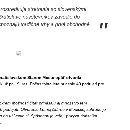
prostredkuje stretnutia so slovenskými
Bratislave návštevníkov zavedie do
"
spoznajú tradičné trhy a prvé obchodné
bratislavskom Starom Meste opäť otvorila
ak už po 19. raz. Počas tohto leta prinesie 40 podujatí pre
, okrem možnosti čítať prinášajú aj množstvo tém
 podujatí. Otvorenie Letnej čitárne v Medickej záhrade je
tí na užívanie si. Spôsobov je veľa,"
pozýva riaditeľka
.