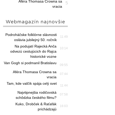
Aféra Thomasa Crowna sa
5
vracia
Webmagazín najnovšie
Podroháčske folklórne slávnosti
11:49
oslávia jubilejný 50. ročník
Na podujatí Rajecká Anča
10:14
odvezú cestujúcich do Rajca
historické vozne
Van Gogh si podmanil Bratislavu
09:55
Aféra Thomasa Crowna sa
07:44
vracia
Tam, kde valčík spája celý svet
11:44
Najvtipnejšia rodičovská
07:58
schôdzka českého filmu?
Kuko, Drobček & Raťafák
16:03
prichádzajú