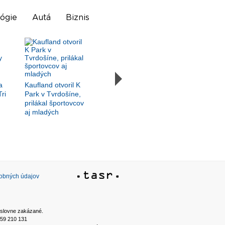
ógie
Autá
Biznis
a
Kaufland otvoril K
Tri
Park v Tvrdošíne,
prilákal športovcov
aj mladých
sobných údajov
ýslovne zakázané.
2 59 210 131