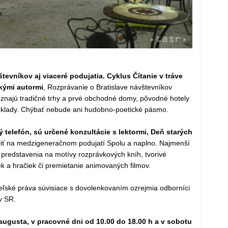
evníkov aj viaceré podujatia. Cyklus Čítanie v tráve
kými autormi
, Rozprávanie o Bratislave návštevníkov
znajú tradičné trhy a prvé obchodné domy, pôvodné hotely
 obklady. Chýbať nebude ani hudobno-poetické pásmo.
ý telefón, sú určené konzultácie s lektormi, Deň starých
iť na medzigeneračnom podujatí Spolu a naplno. Najmenší
 predstavenia na motívy rozprávkových kníh, tvorivé
iek a hračiek či premietanie animovaných filmov.
iteľské práva súvisiace s dovolenkovaním ozrejmia odborníci
v SR.
augusta, v pracovné dni od 10.00 do 18.00 h a v sobotu