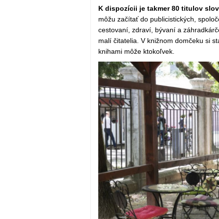
K dispozícii je takmer 80 titulov sl
môžu začítať do publicistických, spo
cestovaní, zdraví, bývaní a záhradkárče
malí čitatelia. V knižnom domčeku si sta
knihami môže ktokoľvek.