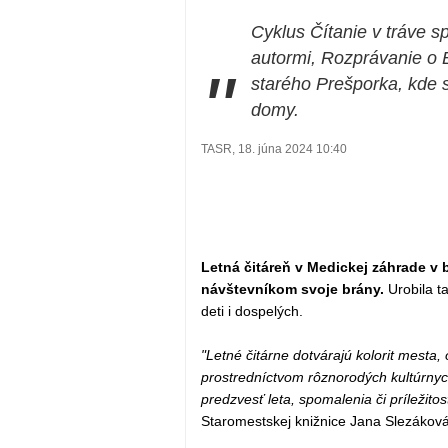
Cyklus Čítanie v tráve s
autormi, Rozprávanie o 
"
starého Prešporka, kde 
domy.
TASR, 18. júna 2024 10:40
Letná čitáreň v Medickej záhrade v 
návštevníkom svoje brány.
Urobila t
deti i dospelých.
"Letné čitárne dotvárajú kolorit mesta
prostredníctvom rôznorodých kultúrnych
predzvesť leta, spomalenia či príležitos
Staromestskej knižnice Jana Slezáková