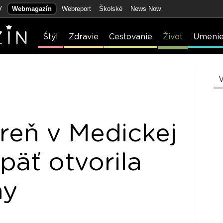
V
Webmagazín
Webreport
Školské
News Now
Štýl
Zdravie
Cestovanie
Život
Umeni
áreň v Medickej
päť otvorila
ny