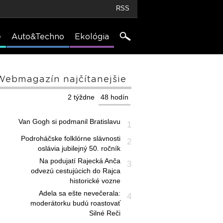
RSS
e
Auto&Techno
Ekológia
Webmagazín najčítanejšie
2 týždne
48 hodín
Van Gogh si podmanil Bratislavu
1
Podroháčske folklórne slávnosti
2
oslávia jubilejný 50. ročník
Na podujatí Rajecká Anča
3
odvezú cestujúcich do Rajca
historické vozne
Adela sa ešte nevečerala:
4
moderátorku budú roastovať
Silné Reči