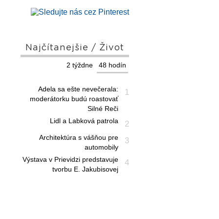
Najčítanejšie / Život
2 týždne
48 hodín
Adela sa ešte nevečerala:
1
moderátorku budú roastovať
Silné Reči
Lidl a Labková patrola
2
Architektúra s vášňou pre
3
automobily
Výstava v Prievidzi predstavuje
4
tvorbu E. Jakubisovej