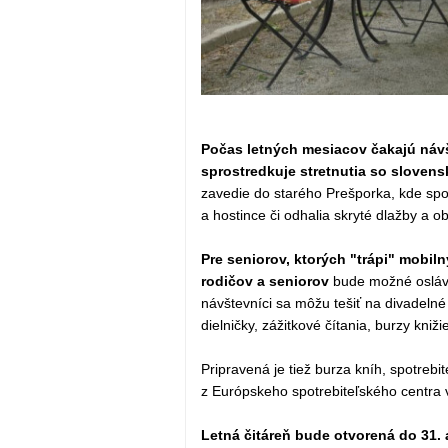
Počas letných mesiacov čakajú návšt
sprostredkuje stretnutia so slovens
zavedie do starého Prešporka, kde spo
a hostince či odhalia skryté dlažby a
Pre seniorov, ktorých "trápi" mobiln
rodičov a seniorov
bude možné osláv
návštevníci sa môžu tešiť na divadelné
dielničky, zážitkové čítania, burzy kniž
Pripravená je tiež burza kníh, spotreb
z Európskeho spotrebiteľského centra 
Letná čitáreň bude otvorená do 31. 