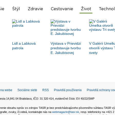
ie
Štýl
Zdravie
Cestovanie
Život
Technol
Lidl a Labková
Výstava v Prievidzi
V Galérii Umelk
patrola
predstavuje tvorbu
otvorili výstavu 
E. Jakubisovej
svety
 na webe
Sociálne siete
RSS
Pravidlá používania
Pravidlá ochrany o
esta 14,841 04 Bratislava, IČO: 31 320 414, evidenčné číslo: EV 40/22/SWP
 šírenie obsahu správ zo zdrojov TASR je bez predchádzajúceho písomného súhlasu TASR v
grafie, zvuky, či videá, kontaktujte nás na
webmagazin@tasr.sk
, resp. telefonicky na +421 