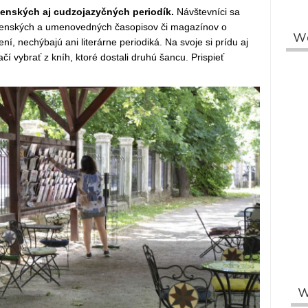
ovenských aj cudzojazyčných periodík.
Návštevníci sa
ločenských a umenovedných časopisov či magazínov o
W
ní, nechýbajú ani literárne periodiká. Na svoje si prídu aj
čí vybrať z kníh, ktoré dostali druhú šancu. Prispieť
W