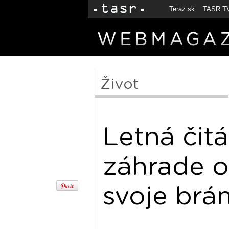
Teraz.sk
TASR T
Život
Letná čit
záhrade o
svoje brá