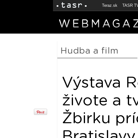
Teraz.sk
TASR T
Hudba a film
Výstava R
živote a 
Žbirku pr
Bratislavy