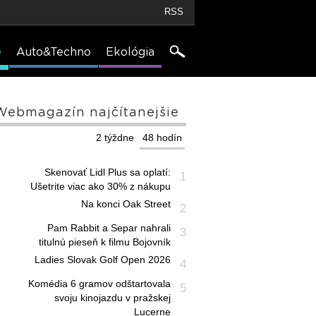
RSS
e
Auto&Techno
Ekológia
Webmagazín najčítanejšie
2 týždne
48 hodín
Skenovať Lidl Plus sa oplatí:
1
Ušetrite viac ako 30% z nákupu
Na konci Oak Street
2
Pam Rabbit a Separ nahrali
3
titulnú pieseň k filmu Bojovník
Ladies Slovak Golf Open 2026
4
Komédia 6 gramov odštartovala
5
svoju kinojazdu v pražskej
Lucerne