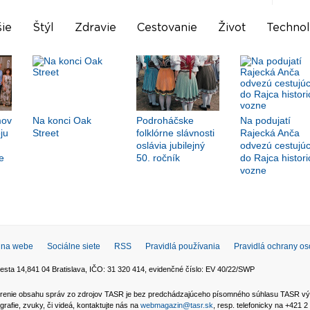
ie
Štýl
Zdravie
Cestovanie
Život
Technol
mov
Na konci Oak
Podroháčske
Na podujatí
ju
Street
folklórne slávnosti
Rajecká Anča
oslávia jubilejný
odvezú cestujúc
e
50. ročník
do Rajca histori
vozne
 na webe
Sociálne siete
RSS
Pravidlá používania
Pravidlá ochrany o
esta 14,841 04 Bratislava, IČO: 31 320 414, evidenčné číslo: EV 40/22/SWP
 šírenie obsahu správ zo zdrojov TASR je bez predchádzajúceho písomného súhlasu TASR v
grafie, zvuky, či videá, kontaktujte nás na
webmagazin@tasr.sk
, resp. telefonicky na +421 