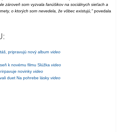
ale zároveň som vyzvala fanúšikov na sociálnych sieťach a
edmety, o ktorých som nevedela, že vôbec existujú,"
povedala
J:
táš, pripravujú nový album
video
eseň k novému filmu Slúžka
video
rirpavuje novinky
video
ali duet Na pohrebe lásky
video