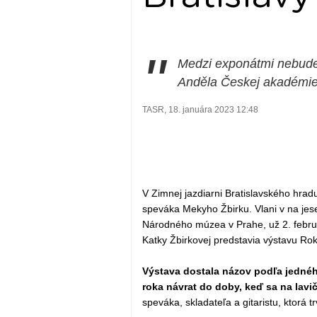
"
Medzi exponátmi nebude 
Anděla Českej akadémie
TASR, 18. januára 2023 12:48
V Zimnej jazdiarni Bratislavského hrad
speváka Mekyho Žbirku. Vlani v na jese
Národného múzea v Prahe, už 2. februá
Katky Žbirkovej predstavia výstavu Roky
Výstava dostala názov podľa jedné
roka návrat do doby, keď sa na lav
speváka, skladateľa a gitaristu, ktorá t