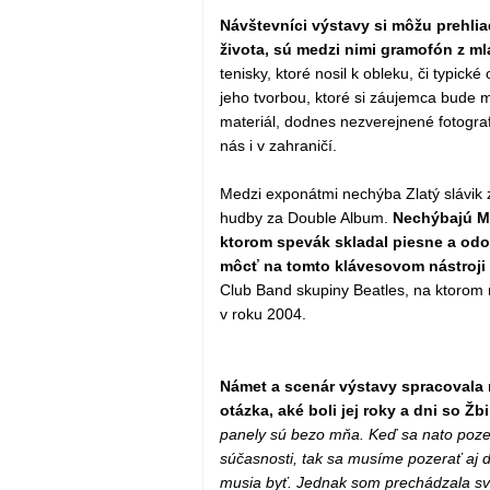
Návštevníci výstavy si môžu prehlia
života, sú medzi nimi gramofón z ml
tenisky, ktoré nosil k obleku, či typic
jeho tvorbou, ktoré si záujemca bude 
materiál, dodnes nezverejnené fotografi
nás i v zahraničí.
Medzi exponátmi nechýba Zlatý slávik 
hudby za Double Album.
Nechýbajú Me
ktorom spevák skladal piesne a odo
môcť na tomto klávesovom nástroji a
Club Band skupiny Beatles, na ktorom
v roku 2004.
Námet a scenár výstavy spracovala m
otázka, aké boli jej roky a dni so Žb
panely sú bezo mňa. Keď sa nato pozer
súčasnosti, tak sa musíme pozerať aj d
musia byť. Jednak som prechádzala svo