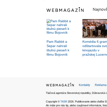
Najnovš
Pam Rabbit a
Komédia 6 gra
Separ nahrali
odštartovala svo
titulnú pieseň k
kinojazdu v
filmu Bojovník
pražskej Lucern
Kontakty
Reklama
Tlačová agentúra Slovenskej republiky, Dúbravská c
Copyright ©
TASR
2026. Publikovanie alebo ďalšie
Ak máte pre nás tip, alebo zaujímavé informácie, foto