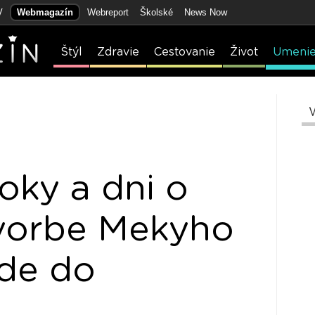
V
Webmagazín
Webreport
Školské
News Now
Štýl
Zdravie
Cestovanie
Život
Umeni
oky a dni o
tvorbe Mekyho
íde do