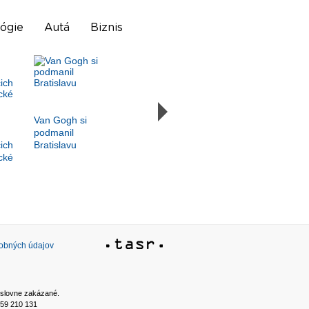
ógie
Autá
Biznis
Van Gogh si
podmanil
ich
Bratislavu
cké
sobných údajov
ýslovne zakázané.
2 59 210 131