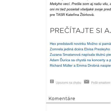
Mekyho vecí. Prešla som aj našu vilu, 
oni mi tiež posielali všelijaké svoje pr
pre TASR Kateřina Žbirková.
PREČÍTAJTE SI A
Hex predstavili novinku Možno si pamä
Zomrela jediná dcéra Elvisa Presleyho
Zuzana Smatanová napísala titulnú pi
Adam Ďurica sa chystá na koncerty a p
Richard Müller a Emma Drobná naspiev
Upozorni na chybu
Pošli emailom
Komentáre