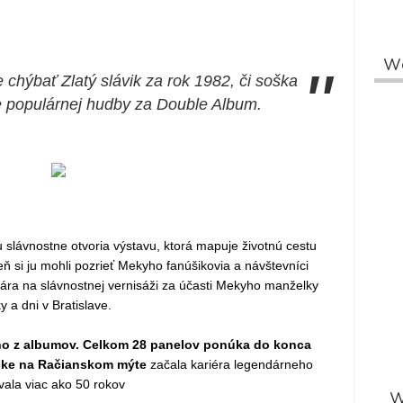
W
"
chýbať Zlatý slávik za rok 1982, či soška
 populárnej hudby za Double Album.
u slávnostne otvoria výstavu, ktorá mapuje životnú cestu
ň si ju mohli pozrieť Mekyho fanúšikovia a návštevníci
ra na slávnostnej vernisáži za účasti Mekyho manželky
 a dni v Bratislave.
ho z albumov. Celkom 28 panelov ponúka do konca
ičke na Račianskom mýte
začala kariéra legendárneho
rvala viac ako 50 rokov
W