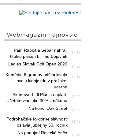
Webmagazín najnovšie
Pam Rabbit a Separ nahrali
16:18
titulnú pieseň k filmu Bojovník
Ladies Slovak Golf Open 2026
14:22
Komédia 6 gramov odštartovala
12:14
svoju kinojazdu v pražskej
Lucerne
Skenovať Lidl Plus sa oplatí:
17:23
Ušetrite viac ako 30% z nákupu
Na konci Oak Street
14:56
Podroháčske folklórne slávnosti
11:49
oslávia jubilejný 50. ročník
Na podujatí Rajecká Anča
10:14