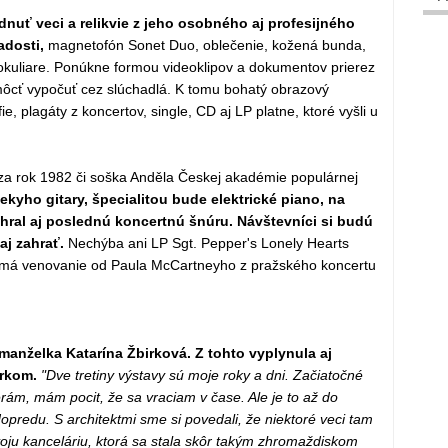
dnuť veci a relikvie z jeho osobného aj profesijného
adosti,
magnetofón Sonet Duo, oblečenie, kožená bunda,
ké okuliare. Ponúkne formou videoklipov a dokumentov prierez
môcť vypočuť cez slúchadlá. K tomu bohatý obrazový
e, plagáty z koncertov, single, CD aj LP platne, ktoré vyšli u
za rok 1982 či soška Anděla Českej akadémie populárnej
kyho gitary, špecialitou bude elektrické piano, na
hral aj poslednú koncertnú šnúru. Návštevníci si budú
j zahrať.
Nechýba ani LP Sgt. Pepper's Lonely Hearts
 má venovanie od Paula McCartneyho z pražského koncertu
anželka Katarína Žbirková. Z tohto vyplynula aj
irkom.
"Dve tretiny výstavy sú moje roky a dni. Začiatočné
ám, mám pocit, že sa vraciam v čase. Ale je to až do
opredu. S architektmi sme si povedali, že niektoré veci tam
ju kanceláriu, ktorá sa stala skôr takým zhromaždiskom