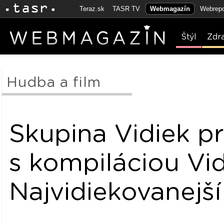
Teraz.sk
TASR TV
Webmagazín
Webrepo
Štýl
Zdr
Hudba a film
Skupina Vidiek p
s kompiláciou Vi
Najvidiekovanejší