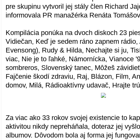
pre skupinu vytvoril jej stály člen Richard J
informovala PR manažérka Renáta Tomášov
Kompilácia ponúka na dvoch diskoch 23 pies
Vidiečan, Keď je sedem ráno zapnem rádio, 
Evensong), Rudy & Hilda, Nechajte si ju, Tis
viac, Nie je to ľahké, Námornícka, Vianoce '9
sombreros, Slovenský tanec, Môžeš závidieť
Fajčenie škodí zdraviu, Raj, Blázon, Film, A
domov, Milá, Rádioaktívny udavač, Hrajte t
Za viac ako 33 rokov svojej existencie to ka
aktivitou nikdy nepreháňala, doteraz jej vyšl
albumov. Dôvodom bola aj forma jej fungovan