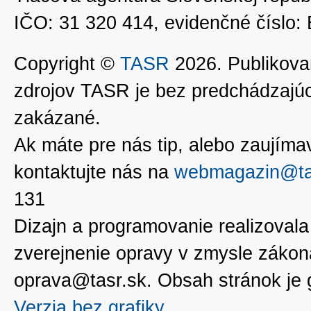
IČO: 31 320 414, evidenčné číslo
Copyright ©
TASR
2026. Publikovan
zdrojov TASR je bez predchádzaj
zakázané.
Ak máte pre nás tip, alebo zaujímavé
kontaktujte nás na
webmagazin@ta
131
Dizajn a programovanie realizoval
zverejnenie opravy v zmysle zákon
oprava@tasr.sk. Obsah stránok je
Verzia bez grafiky