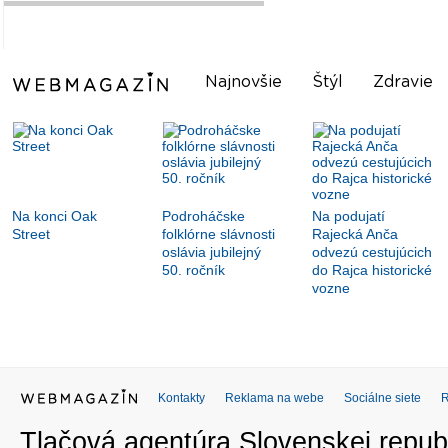
Najnovšie
Štýl
Zdravie
Na konci Oak
Podroháčske
Na podujatí
Street
folklórne slávnosti
Rajecká Anča
oslávia jubilejný
odvezú cestujúcich
50. ročník
do Rajca historické
vozne
Kontakty
Reklama na webe
Sociálne siete
Tlačová agentúra Slovenskej republ