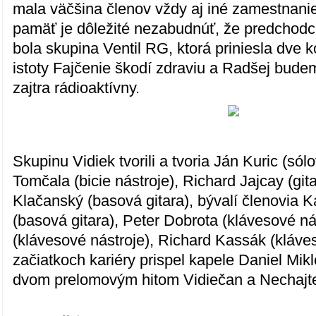
mala väčšina členov vždy aj iné zamestnanie.
pamäť je dôležité nezabudnúť, že predchod
bola skupina Ventil RG, ktorá priniesla dve 
istoty Fajčenie škodí zdraviu a Radšej bude
zajtra rádioaktívny.
Skupinu Vidiek tvorili a tvoria Ján Kuric (sól
Tomčala (bicie nástroje), Richard Jajcay (gita
Klačanský (basová gitara), bývalí členovia 
(basová gitara), Peter Dobrota (klávesové ná
(klávesové nástroje), Richard Kassák (kláve
začiatkoch kariéry prispel kapele Daniel Mikl
dvom prelomovým hitom Vidiečan a Nechajte 