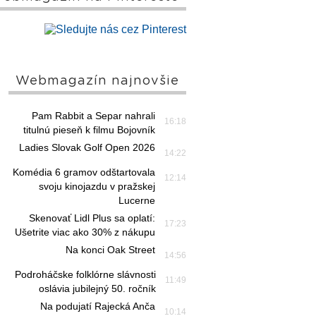
Webmagazín najnovšie
Pam Rabbit a Separ nahrali
16:18
titulnú pieseň k filmu Bojovník
Ladies Slovak Golf Open 2026
14:22
Komédia 6 gramov odštartovala
12:14
svoju kinojazdu v pražskej
Lucerne
Skenovať Lidl Plus sa oplatí:
17:23
Ušetrite viac ako 30% z nákupu
Na konci Oak Street
14:56
Podroháčske folklórne slávnosti
11:49
oslávia jubilejný 50. ročník
Na podujatí Rajecká Anča
10:14