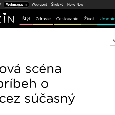
V
Webmagazín
Webreport
Školské
News Now
Štýl
Zdravie
Cestovanie
Život
Umeni
ová scéna
príbeh o
 cez súčasný