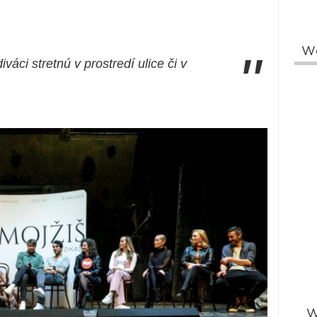
W
"
váci stretnú v prostredí ulice či v
W