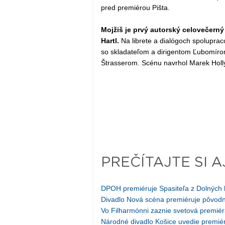
pred premiérou Pišta.
Mojžiš je prvý autorský celovečerný
Hartl.
Na librete a dialógoch spoluprac
so skladateľom a dirigentom Ľubomíro
Štrasserom. Scénu navrhol Marek Holl
PREČÍTAJTE SI A
DPOH premiéruje Spasiteľa z Dolných 
Divadlo Nová scéna premiéruje pôvodn
Vo Filharmónni zaznie svetová premi
Národné divadlo Košice uvedie premié