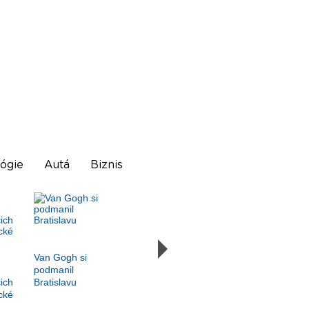
ógie
Autá
Biznis
Van Gogh si
podmanil
ich
Bratislavu
cké