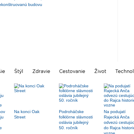
zrekonštruovanú budovu
ie
Štýl
Zdravie
Cestovanie
Život
Technol
mov
Na konci Oak
Podroháčske
Na podujatí
ju
Street
folklórne slávnosti
Rajecká Anča
oslávia jubilejný
odvezú cestujúc
e
50. ročník
do Rajca histori
vozne