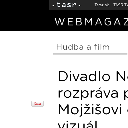
Teraz.sk
TASR T
Hudba a film
Divadlo N
rozpráva 
Mojžišovi
vizuál