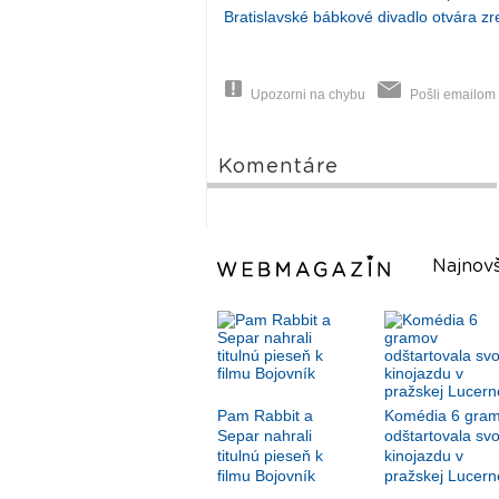
Bratislavské bábkové divadlo otvára 
Upozorni na chybu
Pošli emailom
Komentáre
Najnovš
Pam Rabbit a
Komédia 6 gra
Separ nahrali
odštartovala svo
titulnú pieseň k
kinojazdu v
filmu Bojovník
pražskej Lucern