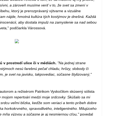
sívni, a zároveň musíme veriť v to, že svet sa zmení v
ríbehu, ktorý je prerozprávaný výtvarne a vizuálne
tam nájde, hmotná kultúra tých kostýmov je dnešná. Každá
 inscenácii, aby dostala impulz na zamyslenie sa nad sebou
veta,
" podčiarkla Várossová.
ú v prostredí ulice či v médiách.
"Na jednej strane
kostýmoch nesú farebnú pečať chladu, hrôzy, slobody či
m, je svet na javisku, takpovediac, súčasne štylizovaný,"
 s autorom a režisérom Patrikom Vyskočilom skúsený sólista
v mojom repertoári medzi moje srdcovky. Skúšalo sa mi
srdcu veľmi blízka, keďže som veriaci a tento príbeh dobre
a horkokrvného, spravodlivého, inteligentného. Milujúceho
re mňa výzvou a súčasne je aj nesmiernou cťou,"
povedal