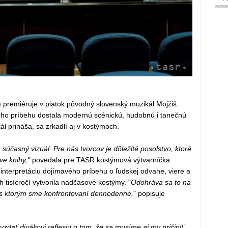
 premiéruje v piatok pôvodný slovenský muzikál Mojžiš.
ého príbehu dostala modernú scénickú, hudobnú i tanečnú
 prináša, sa zrkadlí aj v kostýmoch.
súčasný vizuál. Pre nás tvorcov je dôležité posolstvo, ktoré
e knihy,"
povedala pre TASR kostýmová výtvarníčka
interpretáciu dojímavého príbehu o ľudskej odvahe, viere a
 tisícročí vytvorila nadčasové kostýmy. "
Odohráva sa to na
, s ktorým sme konfrontovaní dennodenne,
" popisuje
dať divákovi reflexiu o tom, že sa musíme aj my pričiniť,