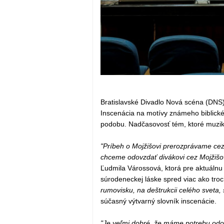
Bratislavské Divadlo Nová scéna (DNS)
Inscenácia na motívy známeho biblick
podobu. Nadčasovosť tém, ktoré muzikál
"Príbeh o Mojžišovi prerozprávame cez 
chceme odovzdať divákovi cez Mojžišov
Ľudmila Várossová, ktorá pre aktuálnu 
súrodeneckej láske spred viac ako troch
rumovisku, na deštrukcii celého sveta
súčasný výtvarný slovník inscenácie.
"Je veľmi dobré, že máme potrebu odovz