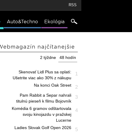
RSS
e
Auto&Techno
Ekológia
Webmagazín najčítanejšie
2 týždne
48 hodín
Skenovať Lidl Plus sa oplatí:
1
Ušetrite viac ako 30% z nákupu
Na konci Oak Street
2
Pam Rabbit a Separ nahrali
3
titulnú pieseň k filmu Bojovník
Komédia 6 gramov odštartovala
4
svoju kinojazdu v pražskej
Lucerne
Ladies Slovak Golf Open 2026
5