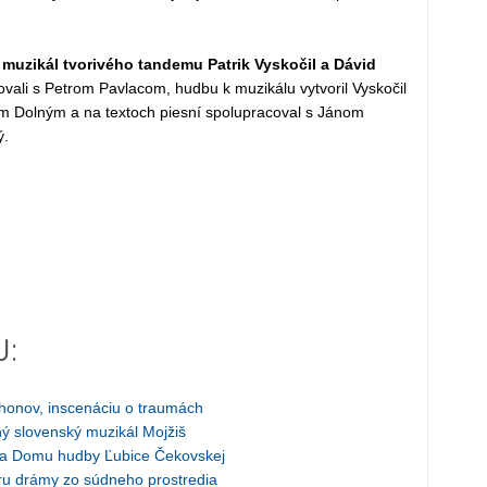
 muzikál tvorivého tandemu Patrik Vyskočil a Dávid
ovali s Petrom Pavlacom, hudbu k muzikálu vytvoril Vyskočil
m Dolným a na textoch piesní spolupracoval s Jánom
ý.
J:
honov, inscenáciu o traumách
ý slovenský muzikál Mojžiš
éra Domu hudby Ľubice Čekovskej
ru drámy zo súdneho prostredia