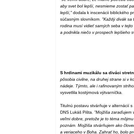
aby svet bol lepší, nesmieme zostať pa
lepší,"
dodala k inscenácii biblického p
súčasným slovníkom.
"Každý divák sa 
rodina musí vidieť samých seba v tejto
a podnikla niečo v prospech lepšieho s
S hrdinami muzikálu sa diváci stretn
pôsobia civilne, na druhej strane si v 
nádeje. Týmto, ale i rafinovaným striho
vysvetlila kostýmová výtvarníčka.
Titulnú postavu stvárňuje v alternácií
DNS Lukáš Pišta.
"Mojžiša zaraďujem 
veľmi dobre, pretože je to téma môjmu 
poznám. Mojžiša stvárňujem ako človek
a veriaceho v Boha. Zahrať ho, bolo p