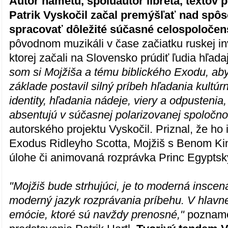
Autor námetu, spoluautor libreta, textov 
Patrik Vyskočil začal premýšľať nad spô
spracovať dôležité súčasné celospoloče
pôvodnom muzikáli v čase začiatku ruskej in
ktorej začali na Slovensko prúdiť ľudia hľada
som si Mojžiša a tému biblického Exodu, ab
základe postavil silný príbeh hľadania kultú
identity, hľadania nádeje, viery a odpustenia,
absentujú v súčasnej polarizovanej spoločnos
autorského projektu Vyskočil. Priznal, že ho i
Exodus Ridleyho Scotta, Mojžiš s Benom Ki
úlohe či animovaná rozprávka Princ Egyptsk
"Mojžiš bude strhujúci, je to moderná inscen
moderný jazyk rozprávania príbehu. V hlavne
emócie, ktoré sú navždy prenosné,"
pozname