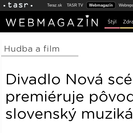
Teraz.sk
TASR TV
Webmagazín
Webrepo
Štýl
Zdr
Hudba a film
Divadlo Nová sc
premiéruje pôvo
slovenský muziká