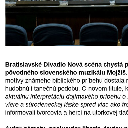
Bratislavské Divadlo Nová scéna chystá 
pôvodného slovenského muzikálu Mojžiš.
motívy známeho biblického príbehu dostala
hudobnú i tanečnú podobu. O novom titule, 
aktuálnu interpretáciu dojímavého príbehu o
viere a súrodeneckej láske spred viac ako tro
informovali tvorcovia a herci na utorkovej tla