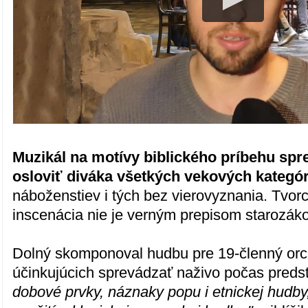
Muzikál na motívy biblického príbehu spre
osloviť diváka všetkých vekových kategór
náboženstiev i tých bez vierovyznania. Tvorc
inscenácia nie je verným prepisom starozák
Dolný skomponoval hudbu pre 19-členný orch
účinkujúcich sprevádzať naživo počas preds
dobové prvky, náznaky popu i etnickej hudby,