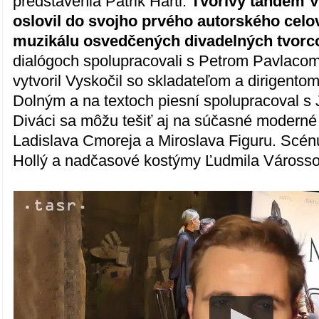
predstavenia Patrik Hartl.
Tvorivý tandem Vy
oslovil do svojho prvého autorského cel
muzikálu osvedčených divadelných tvorc
dialógoch spolupracovali s Petrom Pavlaco
vytvoril Vyskočil so skladateľom a dirigent
Dolným a na textoch piesní spolupracoval s
Diváci sa môžu tešiť aj na súčasné moderné
Ladislava Cmoreja a Miroslava Figuru. Scén
Hollý a nadčasové kostýmy Ľudmila Váross