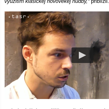
využitím klasickej novovekej hudby,"
priblížil