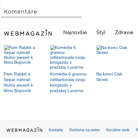
Komentáre
Najnovšie
Štýl
Zdravie
Pam Rabbit a
Komédia 6 gramov
Na konci Oak
Separ nahrali
odštartovala svoju
Street
titulnú pieseň k
kinojazdu v
filmu Bojovník
pražskej Lucerne
Kontakty
Reklama na webe
Sociálne siete