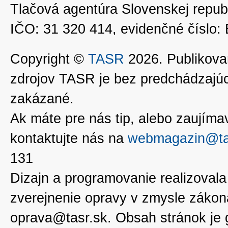
Tlačová agentúra Slovenskej republ
IČO: 31 320 414, evidenčné číslo
Copyright ©
TASR
2026. Publikovan
zdrojov TASR je bez predchádzaj
zakázané.
Ak máte pre nás tip, alebo zaujímavé
kontaktujte nás na
webmagazin@ta
131
Dizajn a programovanie realizoval
zverejnenie opravy v zmysle zákon
oprava@tasr.sk. Obsah stránok je