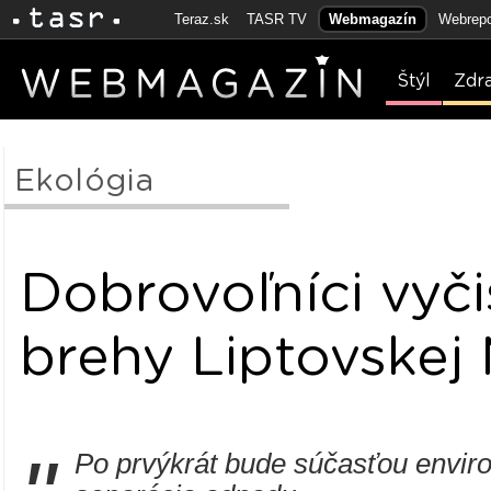
Teraz.sk
TASR TV
Webmagazín
Webrepo
Štýl
Zdr
Ekológia
Dobrovoľníci vyči
brehy Liptovskej
Po prvýkrát bude súčasťou enviro