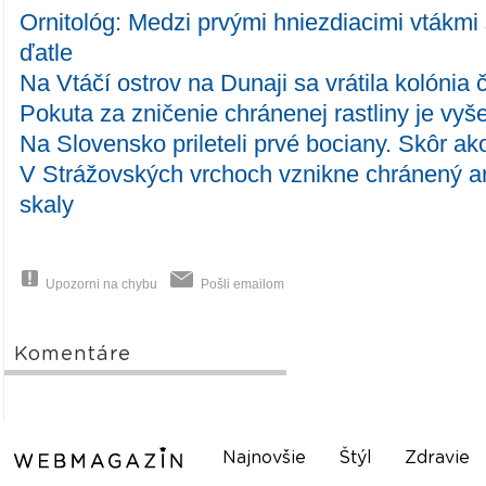
Ornitológ: Medzi prvými hniezdiacimi vtákmi 
ďatle
Na Vtáčí ostrov na Dunaji sa vrátila kolónia 
Pokuta za zničenie chránenej rastliny je vyš
Na Slovensko prileteli prvé bociany. Skôr ak
V Strážovských vrchoch vznikne chránený a
skaly
Upozorni na chybu
Pošli emailom
Komentáre
Najnovšie
Štýl
Zdravie