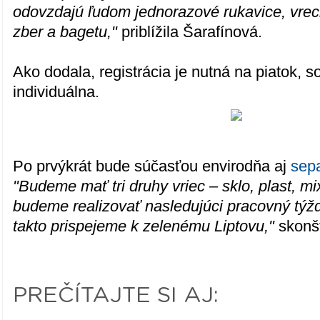
odovzdajú ľudom jednorazové rukavice, vre
zber a bagetu,"
priblížila Šarafínová.
Ako dodala, registrácia je nutná na piatok, s
individuálna.
Po prvýkrát bude súčasťou envirodňa aj
sep
"Budeme mať tri druhy vriec – sklo, plast, 
budeme realizovať nasledujúci pracovný týžd
takto prispejeme k zelenému Liptovu,"
skonšt
PREČÍTAJTE SI AJ: