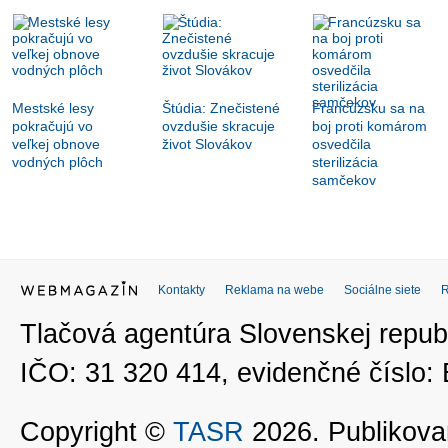
Mestské lesy
Štúdia: Znečistené
Francúzsku sa na
pokračujú vo
ovzdušie skracuje
boj proti komárom
veľkej obnove
život Slovákov
osvedčila
vodných plôch
sterilizácia
samčekov
Kontakty
Reklama na webe
Sociálne siete
Tlačová agentúra Slovenskej republ
IČO: 31 320 414, evidenčné číslo
Copyright ©
TASR
2026. Publikovan