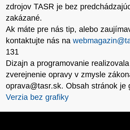
zdrojov TASR je bez predchádzaj
zakázané.
Ak máte pre nás tip, alebo zaujímavé
kontaktujte nás na
webmagazin@ta
131
Dizajn a programovanie realizoval
zverejnenie opravy v zmysle zákon
oprava@tasr.sk. Obsah stránok je
Verzia bez grafiky