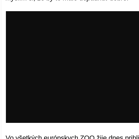
Vo všetkých európskych ZOO žije dnes pribl