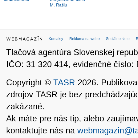
M. Rašlu
Kontakty
Reklama na webe
Sociálne siete
Tlačová agentúra Slovenskej republ
IČO: 31 320 414, evidenčné číslo
Copyright ©
TASR
2026. Publikovan
zdrojov TASR je bez predchádzaj
zakázané.
Ak máte pre nás tip, alebo zaujímavé
kontaktujte nás na
webmagazin@ta