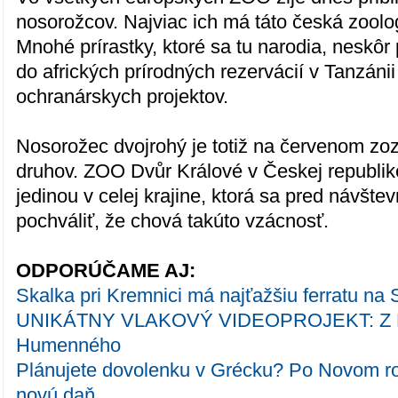
nosorožcov. Najviac ich má táto česká zoolo
Mnohé prírastky, ktoré sa tu narodia, neskôr
do afrických prírodných rezervácií v Tanzánii
ochranárskych projektov.
Nosorožec dvojrohý je totiž na červenom z
druhov. ZOO Dvůr Králové v Českej republike
jedinou v celej krajine, ktorá sa pred návšt
pochváliť, že chová takúto vzácnosť.
ODPORÚČAME AJ:
Skalka pri Kremnici má najťažšiu ferratu na
UNIKÁTNY VLAKOVÝ VIDEOPROJEKT: Z Me
Humenného
Plánujete dovolenku v Grécku? Po Novom ro
novú daň