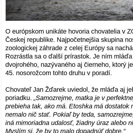
O európskom unikáte hovoria chovatelia v 
Českej republike. Najpočetnejšia skupina no
zoologickej záhrade z celej Európy sa nachá
Rozrástla sa o ďalší prírastok. Je ním mláď
dvojrohého, nazývaného aj čierneho, ktorý je
45. nosorožcom tohto druhu v poradí.
Chovateľ Jan Žďarek uviedol, že mláďa aj j
poriadku.
„Samozrejme, matka je v perfektnej
prebieha tak, ako má. Etoshka má dostatok m
nemalo nič stať. Pokiaľ by teda, samozrejme
iná mimoriadna udalosť, žiadny úraz alebo 
Myslím si, že by to malo dopadnúť dobre.“