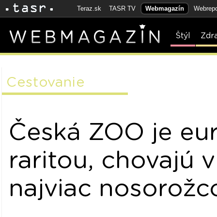
Teraz.sk
TASR TV
Webmagazín
Webrepo
Štýl
Zdr
Cestovanie
Česká ZOO je eu
raritou, chovajú v
najviac nosorožc