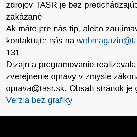
zdrojov TASR je bez predchádzaj
zakázané.
Ak máte pre nás tip, alebo zaujímavé
kontaktujte nás na
webmagazin@ta
131
Dizajn a programovanie realizoval
zverejnenie opravy v zmysle zákon
oprava@tasr.sk. Obsah stránok je
Verzia bez grafiky