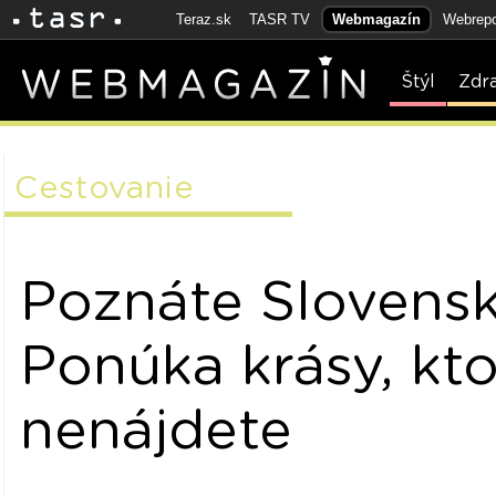
Teraz.sk
TASR TV
Webmagazín
Webrepo
Štýl
Zdr
Cestovanie
Poznáte Slovens
Ponúka krásy, kto
nenájdete