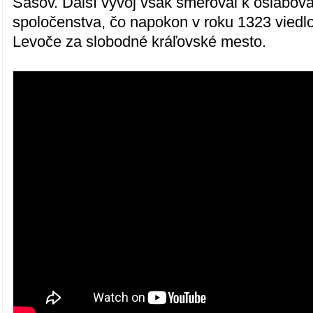
Sasov. Ďalší vývoj však smeroval k oslabova
spoločenstva, čo napokon v roku 1323 viedlo
Levoče za slobodné kráľovské mesto.