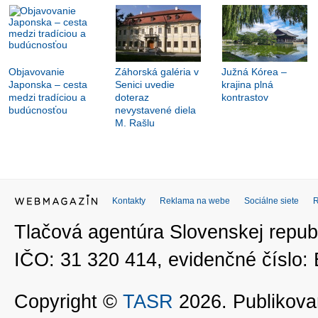
Objavovanie
Záhorská galéria v
Južná Kórea –
Japonska – cesta
Senici uvedie
krajina plná
medzi tradíciou a
doteraz
kontrastov
budúcnosťou
nevystavené diela
M. Rašlu
Kontakty
Reklama na webe
Sociálne siete
Tlačová agentúra Slovenskej republ
IČO: 31 320 414, evidenčné číslo
Copyright ©
TASR
2026. Publikovan