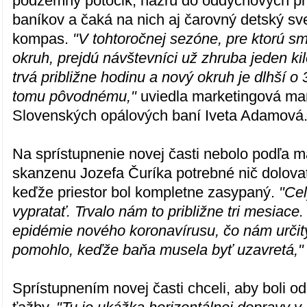
podzemný potôčik, nazrú do oddychových pri
baníkov a čaká na nich aj čarovný detský s
kompas.
"V tohtoročnej sezóne, pre ktorú sm
okruh, prejdú návštevníci už zhruba jeden ki
trvá približne hodinu a nový okruh je dlhší o
tomu pôvodnému,"
uviedla marketingová m
Slovenských opálových baní Iveta Adamová
Na sprístupnenie novej časti nebolo podľa
skanzenu Jozefa Čuríka potrebné nič dolovať
keďže priestor bol kompletne zasypaný.
"Cel
vypratať. Trvalo nám to približne tri mesiace.
epidémie nového koronavírusu, čo nám urč
pomohlo, keďže baňa musela byť uzavretá,"
Sprístupnením novej časti chceli, aby boli 