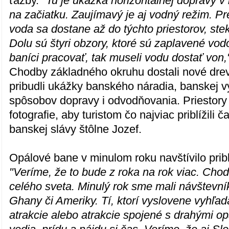
ťažby.
"Tu je ukážka horizontálnej dopravy v 
na začiatku. Zaujímavý je aj vodný režim. Pr
voda sa dostane až do týchto priestorov, st
Dolu sú štyri obzory, ktoré sú zaplavené vo
baníci pracovať, tak museli vodu dostať von,
Chodby základného okruhu dostali nové dre
pribudli ukážky banského náradia, banskej 
spôsobov dopravy i odvodňovania. Priestory d
fotografie, aby turistom čo najviac priblížili 
banskej slávy štôlne Jozef.
Opálové bane v minulom roku navštívilo pribl
"Veríme, že to bude z roka na rok viac. Chodi
celého sveta. Minulý rok sme mali návštevníko
Ghany či Ameriky. Tí, ktorí vyslovene vyhľa
atrakcie alebo atrakcie spojené s drahými op