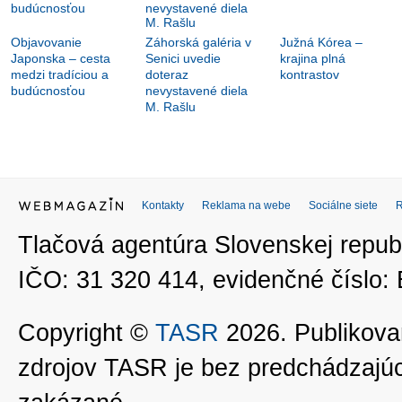
Objavovanie
Záhorská galéria v
Južná Kórea –
Japonska – cesta
Senici uvedie
krajina plná
medzi tradíciou a
doteraz
kontrastov
budúcnosťou
nevystavené diela
M. Rašlu
Kontakty
Reklama na webe
Sociálne siete
Tlačová agentúra Slovenskej republ
IČO: 31 320 414, evidenčné číslo
Copyright ©
TASR
2026. Publikovan
zdrojov TASR je bez predchádzaj