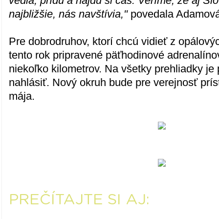
vedia, prídu a nájdu si čas. Veríme, že aj Slov
najbližšie, nás navštívia,"
povedala Adamová
Pre dobrodruhov, ktorí chcú vidieť z opálovýc
tento rok pripravené päťhodinové adrenalínov
niekoľko kilometrov. Na všetky prehliadky je
nahlásiť. Nový okruh bude pre verejnosť prí
mája.
PREČÍTAJTE SI AJ: