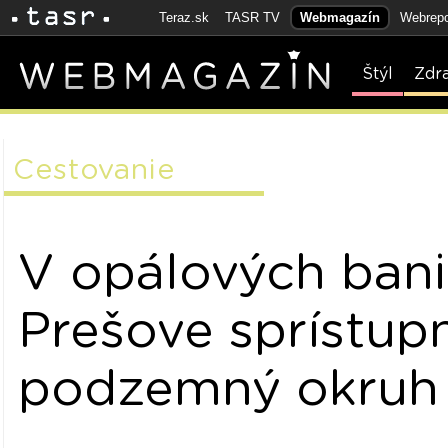
Teraz.sk
TASR TV
Webmagazín
Webrepo
Štýl
Zdr
Cestovanie
V opálových bani
Prešove sprístupn
podzemný okruh