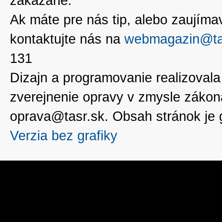
zakázané.
Ak máte pre nás tip, alebo zaujímavé
kontaktujte nás na
webmagazin@ta
131
Dizajn a programovanie realizoval
zverejnenie opravy v zmysle zákon
oprava@tasr.sk. Obsah stránok je
Verzia bez grafiky