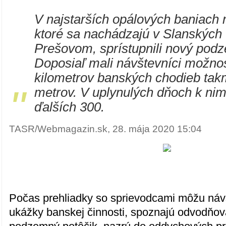
V najstarších opálových baniach 
ktoré sa nachádzajú v Slanských
Prešovom, sprístupnili nový pod
Doposiaľ mali návštevníci možnos
kilometrov banských chodieb tak
"
metrov. V uplynulých dňoch k nim
ďalších 300.
TASR/Webmagazin.sk, 28. mája 2020 15:04
Počas prehliadky so sprievodcami môžu návš
ukážky banskej činnosti, spoznajú odvodňov