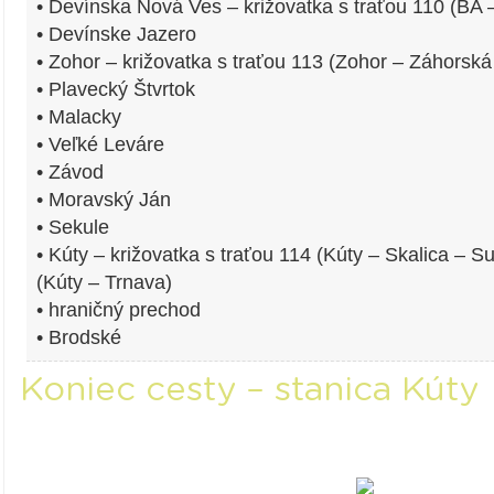
• Devínska Nová Ves – križovatka s traťou 110 (B
• Devínske Jazero
• Zohor – križovatka s traťou 113 (Zohor – Záhorská
• Plavecký Štvrtok
• Malacky
• Veľké Leváre
• Závod
• Moravský Ján
• Sekule
• Kúty – križovatka s traťou 114 (Kúty – Skalica –
(Kúty – Trnava)
• hraničný prechod
• Brodské
Koniec cesty – stanica Kúty