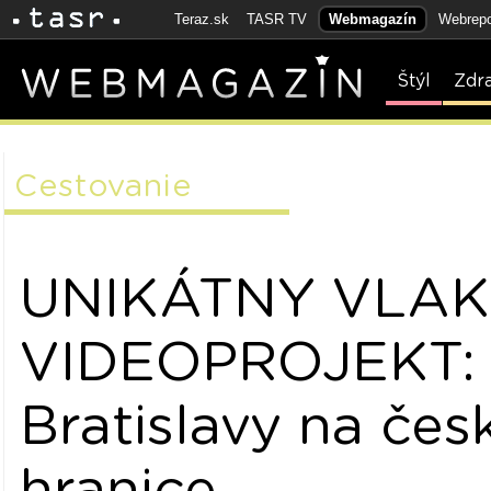
Teraz.sk
TASR TV
Webmagazín
Webrepo
Štýl
Zdr
Cestovanie
UNIKÁTNY VLA
VIDEOPROJEKT:
Bratislavy na čes
hranice