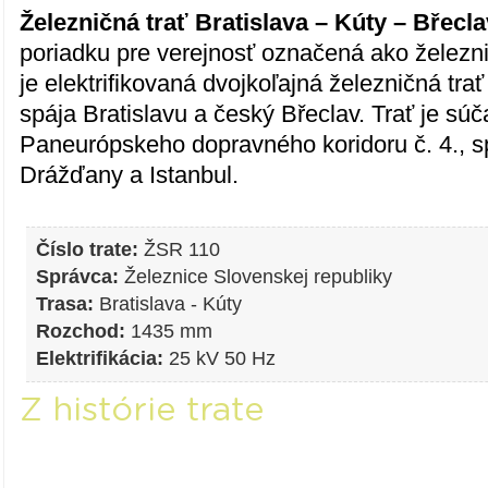
Železničná trať Bratislava – Kúty – Břecl
poriadku pre verejnosť označená ako železnič
je elektrifikovaná dvojkoľajná železničná tra
spája Bratislavu a český Břeclav. Trať je sú
Paneurópskeho dopravného koridoru č. 4., s
Drážďany a Istanbul.
Číslo trate:
ŽSR 110
Správca:
Železnice Slovenskej republiky
Trasa:
Bratislava - Kúty
Rozchod:
1435 mm
Elektrifikácia:
25 kV 50 Hz
Z histórie trate