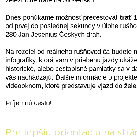
železničné trate na Slovensku..
Dnes ponúkame možnosť precestovať
trať 
od prvej do poslednej sekundy v úlohe rušň
280 Jan Jesenius Českých dráh.
Na rozdiel od reálneho rušňovodiča budete
infografiky, ktorá vám v priebehu jazdy ukáže
historické, alebo cestopisné pamiatky sa v
vás nachádzajú. Ďalšie informácie o projekt
videooknom, ktoré predstavuje vjazd do želez
Príjemnú cestu!
Pre lepšiu orientáciu na str