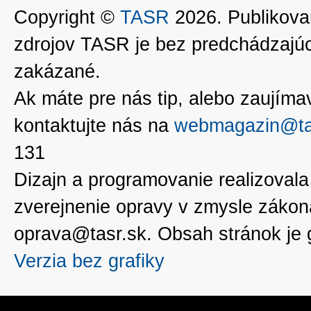
Copyright ©
TASR
2026. Publikovan
zdrojov TASR je bez predchádzaj
zakázané.
Ak máte pre nás tip, alebo zaujímavé
kontaktujte nás na
webmagazin@ta
131
Dizajn a programovanie realizoval
zverejnenie opravy v zmysle zákon
oprava@tasr.sk. Obsah stránok je
Verzia bez grafiky