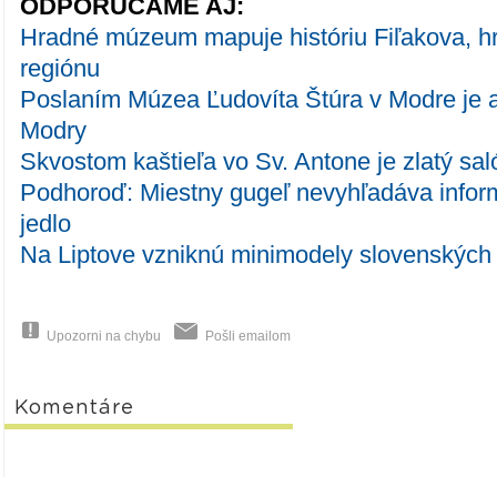
ODPORÚČAME AJ:
Hradné múzeum mapuje históriu Fiľakova, h
regiónu
Poslaním Múzea Ľudovíta Štúra v Modre je a
Modry
Skvostom kaštieľa vo Sv. Antone je zlatý sal
Podhoroď: Miestny gugeľ nevyhľadáva inform
jedlo
Na Liptove vzniknú minimodely slovenských
Upozorni na chybu
Pošli emailom
Komentáre