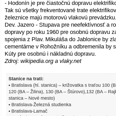
- Hodonín je pre čiastočnú dopravu elektrifi
Tak sú všetky frekventované trate elektrifik
železnice majú motorovú vlakovú prevádzku.
Dev. Jazero - Stupava pre neefektívnosť a r
dopravy po roku 1960 pre osobnú dopravu z
spojenia z Plav. Mikuláša do Jablonice by z
cementárne v Rohožníku a odbremenila by sa 
Kúty pre osobnú i nákladnú dopravu.
Zdroj: wikipedia.org a vlaky.net
Stanice na trati:
• Bratislava (hl. stanica) – križovatka s traťou 100
120 (BA – Žilina), 130 (BA – Štúrovo),132 (BA – Raj
stanica – Nové mesto)
• Bratislava-Železná studienka
• Bratislava-Lamač