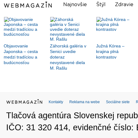
Najnovšie
Štýl
Zdravie
Objavovanie
Záhorská galéria v
Južná Kórea –
Japonska – cesta
Senici uvedie
krajina plná
medzi tradíciou a
doteraz
kontrastov
budúcnosťou
nevystavené diela
M. Rašlu
Kontakty
Reklama na webe
Sociálne siete
Tlačová agentúra Slovenskej republ
IČO: 31 320 414, evidenčné číslo