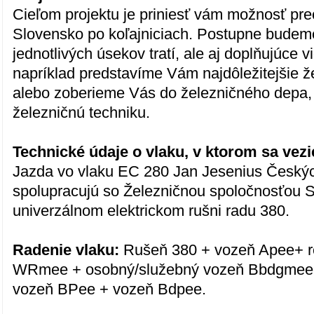
Cieľom projektu je priniesť vám možnosť pre
Slovensko po koľajniciach. Postupne budem
jednotlivých úsekov tratí, ale aj doplňujúce 
napríklad predstavíme Vám najdôležitejšie ž
alebo zoberieme Vás do železničného dep
železničnú techniku.
Technické údaje o vlaku, v ktorom sa veziet
Jazda vo vlaku EC 280 Jan Jesenius Českýc
spolupracujú so Železničnou spoločnosťou S
univerzálnom elektrickom rušni radu 380.
Radenie vlaku:
Rušeň 380 + vozeň Apee+ r
WRmee + osobný/služebný vozeň Bbdgmee 
vozeň BPee + vozeň Bdpee.