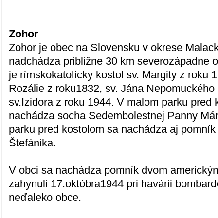
Zohor
Zohor je obec na Slovensku v okrese Malac
nadchádza približne 30 km severozápadne od
je rímskokatolícky kostol sv. Margity z roku 
Rozálie z roku1832, sv. Jána Nepomuckého 
sv.Izidora z roku 1944. V malom parku pred 
nachádza socha Sedembolestnej Panny Mári
parku pred kostolom sa nachádza aj pomník 
Štefánika.
V obci sa nachádza pomník dvom americkým 
zahynuli 17.októbra1944 pri havárii bombard
neďaleko obce.