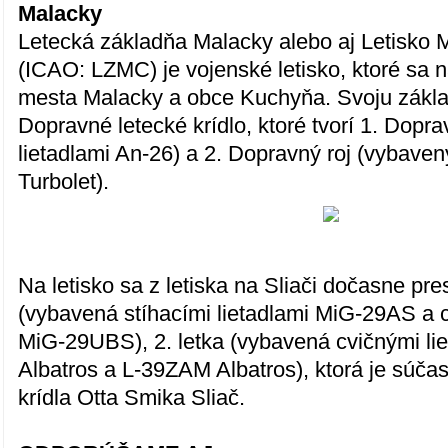
Malacky
Letecká základňa Malacky alebo aj Letisko
(ICAO: LZMC) je vojenské letisko, ktoré sa n
mesta Malacky a obce Kuchyňa. Svoju zákl
Dopravné letecké krídlo, ktoré tvorí 1. Dopr
lietadlami An-26) a 2. Dopravný roj (vybaven
Turbolet).
Na letisko sa z letiska na Sliači dočasne pre
(vybavená stíhacími lietadlami MiG-29AS a 
MiG-29UBS), 2. letka (vybavená cvičnými l
Albatros a L-39ZAM Albatros), ktorá je súč
krídla Otta Smika Sliač.