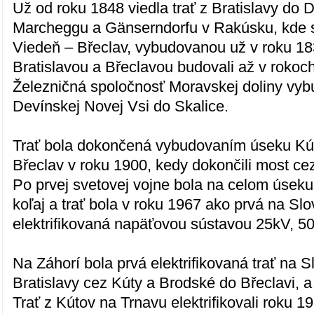
Už od roku 1848 viedla trať z Bratislavy do 
Marcheggu a Gänserndorfu v Rakúsku, kde sa
Viedeň – Břeclav, vybudovanou už v roku 18
Bratislavou a Břeclavou budovali až v rokoc
Železničná spoločnosť Moravskej doliny vyb
Devínskej Novej Vsi do Skalice.
Trať bola dokončená vybudovaním úseku Kú
Břeclav v roku 1900, kedy dokončili most ce
Po prvej svetovej vojne bola na celom úsek
koľaj a trať bola v roku 1967 ako prvá na Sl
elektrifikovaná napäťovou sústavou 25kV, 5
Na Záhorí bola prvá elektrifikovaná trať na 
Bratislavy cez Kúty a Brodské do Břeclavi, a
Trať z Kútov na Trnavu elektrifikovali roku 19