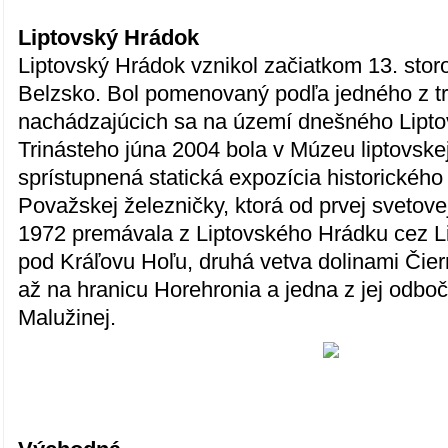
Liptovský Hrádok
Liptovský Hrádok vznikol začiatkom 13. stor
Belzsko. Bol pomenovaný podľa jedného z tr
nachádzajúcich sa na území dnešného Lipto
Trinásteho júna 2004 bola v Múzeu liptovskej
sprístupnená statická expozícia historickéh
Považskej železničky, ktorá od prvej svetove
1972 premávala z Liptovského Hrádku cez Li
pod Kráľovu Hoľu, druhá vetva dolinami Či
až na hranicu Horehronia a jedna z jej odboč
Malužinej.