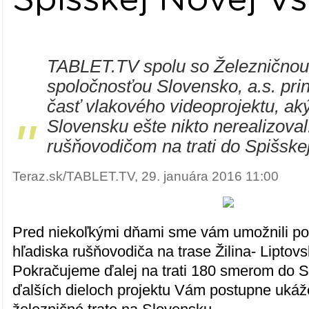
TABLET.TV spolu so Železnično
spoločnosťou Slovensko, a.s. pri
časť vlakového videoprojektu, ak
"
Slovensku ešte nikto nerealizoval
rušňovodičom na trati do Spišskej
Teraz.sk/TABLET.TV, 29. januára 2016 11:00
Pred niekoľkými dňami sme vám umožnili poz
hľadiska rušňovodiča na trase Žilina- Liptov
Pokračujeme ďalej na trati 180 smerom do S
ďalších dieloch projektu Vám postupne uká