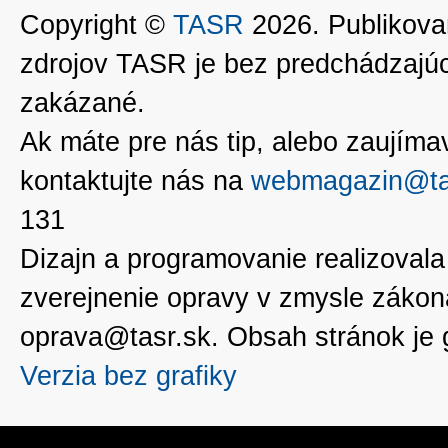
Copyright ©
TASR
2026. Publikovan
zdrojov TASR je bez predchádzaj
zakázané.
Ak máte pre nás tip, alebo zaujímavé
kontaktujte nás na
webmagazin@ta
131
Dizajn a programovanie realizoval
zverejnenie opravy v zmysle zákon
oprava@tasr.sk. Obsah stránok je
Verzia bez grafiky