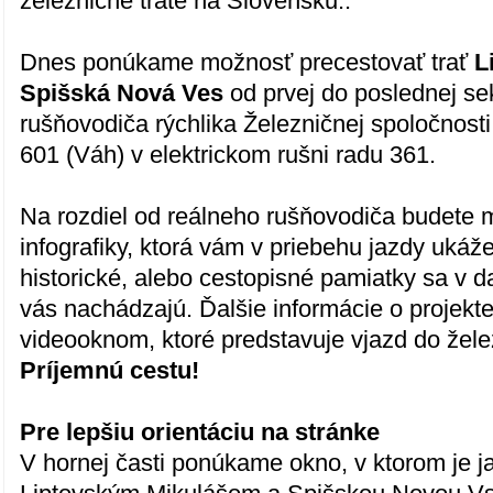
železničné trate na Slovensku..
Dnes ponúkame možnosť precestovať trať
L
Spišská Nová Ves
od prvej do poslednej s
rušňovodiča rýchlika Železničnej spoločnosti
601 (Váh) v elektrickom rušni radu 361.
Na rozdiel od reálneho rušňovodiča budete
infografiky, ktorá vám v priebehu jazdy ukáže
historické, alebo cestopisné pamiatky sa v
vás nachádzajú. Ďalšie informácie o projekt
videooknom, ktoré predstavuje vjazd do želez
Príjemnú cestu!
Pre lepšiu orientáciu na stránke
V hornej časti ponúkame okno, v ktorom je j