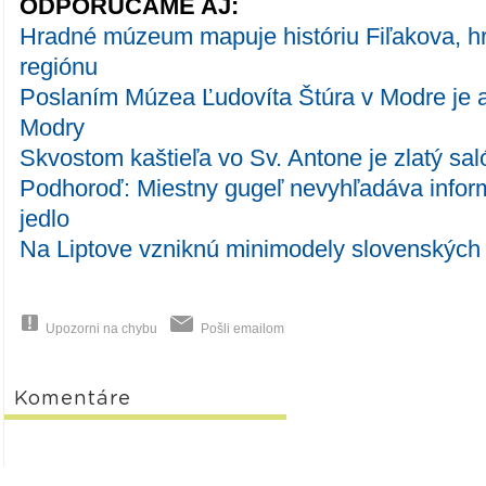
ODPORÚČAME AJ:
Hradné múzeum mapuje históriu Fiľakova, h
regiónu
Poslaním Múzea Ľudovíta Štúra v Modre je a
Modry
Skvostom kaštieľa vo Sv. Antone je zlatý sal
Podhoroď: Miestny gugeľ nevyhľadáva inform
jedlo
Na Liptove vzniknú minimodely slovenských
Upozorni na chybu
Pošli emailom
Komentáre