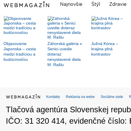
Najnovšie
Štýl
Zdravie
Objavovanie
Záhorská galéria v
Južná Kórea –
Japonska – cesta
Senici uvedie
krajina plná
medzi tradíciou a
doteraz
kontrastov
budúcnosťou
nevystavené diela
M. Rašlu
Kontakty
Reklama na webe
Sociálne siete
Tlačová agentúra Slovenskej republ
IČO: 31 320 414, evidenčné číslo