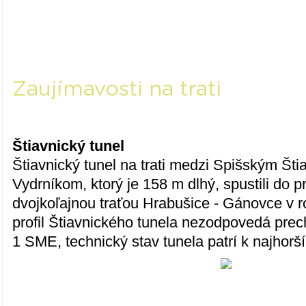
Zaujímavosti na trati
Štiavnický tunel
Štiavnický tunel na trati medzi Spišským Št
Vydrníkom, ktorý je 158 m dlhý, spustili do
dvojkoľajnou traťou Hrabušice - Gánovce v 
profil Štiavnického tunela nezodpovedá pre
1 SME, technický stav tunela patrí k najhorš