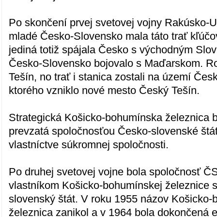
Po skončení prvej svetovej vojny Rakúsko-U
mladé Česko-Slovensko mala táto trať kľúč
jediná totiž spájala Česko s východným Slo
Česko-Slovensko bojovalo s Maďarskom. Roz
Tešín, no trať i stanica zostali na území Če
ktorého vzniklo nové mesto Český Tešín.
Strategická Košicko-bohumínska železnica b
prevzatá spoločnosťou Česko-slovenské štát
vlastníctve súkromnej spoločnosti.
Po druhej svetovej vojne bola spoločnosť Č
vlastníkom Košicko-bohumínskej železnice s
slovenský štát. V roku 1955 názov Košicko
železnica zanikol a v 1964 bola dokončená el