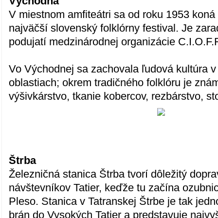
Východná
V miestnom amfiteátri sa od roku 1953 koná 
najväčší slovenský folklórny festival. Je zar
podujatí medzinárodnej organizácie C.I.O.F.F
Vo Východnej sa zachovala ľudová kultúra 
oblastiach; okrem tradičného folklóru je zná
výšivkárstvo, tkanie kobercov, rezbárstvo, st
Štrba
Železničná stanica Štrba tvorí dôležitý dopra
návštevníkov Tatier, keďže tu začína ozubni
Pleso. Stanica v Tatranskej Štrbe je tak jed
brán do Vysokých Tatier a predstavuje najvy