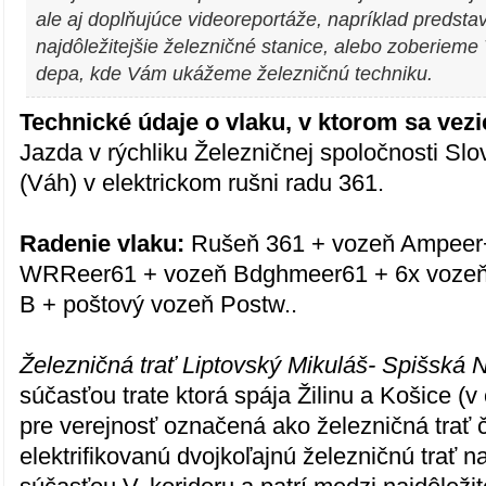
ale aj doplňujúce videoreportáže, napríklad predst
najdôležitejšie železničné stanice, alebo zoberiem
depa, kde Vám ukážeme železničnú techniku.
Technické údaje o vlaku, v ktorom sa vezie
Jazda v rýchliku Železničnej spoločnosti Slo
(Váh) v elektrickom rušni radu 361.
Radenie vlaku:
Rušeň 361 + vozeň Ampeer+
WRReer61 + vozeň Bdghmeer61 + 6x vozeň
B + poštový vozeň Postw..
Železničná trať Liptovský Mikuláš- Spišská
súčasťou trate ktorá spája Žilinu a Košice (
pre verejnosť označená ako železničná trať č
elektrifikovanú dvojkoľajnú železničnú trať 