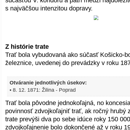
súčasťou V. koridoru a patrí medzi najdôležit
s najväčšou intenzitou dopravy.
Z histórie trate
Trať bola vybudovaná ako súčasť Košicko-b
železnice, uvedenej do prevádzky v roku 18
Otváranie jednotlivých úsekov:
• 8. 12. 1871: Žilina - Poprad
Trať bola pôvodne jednokoľajná, no koncesi
povinnosť zdvojkoľajniť trať, ak ročný hrubý 
trate prevýši dva po sebe idúce roky 150 00
zdvojkoľajnenie bolo dokončené až v roku 1