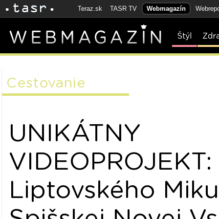
Teraz.sk
TASR TV
Webmagazín
Webrepo
Štýl
Zdr
Cestovanie
UNIKÁTNY
VIDEOPROJEKT:
Liptovského Miku
Spišskej Novej Vs