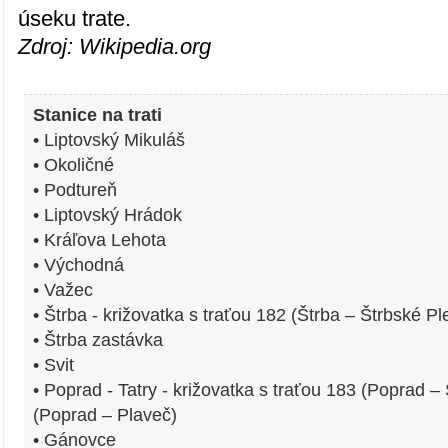
úseku trate.
Zdroj: Wikipedia.org
Stanice na trati
• Liptovský Mikuláš
• Okoličné
• Podtureň
• Liptovský Hrádok
• Kráľova Lehota
• Východná
• Važec
• Štrba - križovatka s traťou 182 (Štrba – Štrbské Pl
• Štrba zastávka
• Svit
• Poprad - Tatry - križovatka s traťou 183 (Poprad –
(Poprad – Plaveč)
• Gánovce