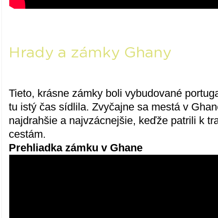
Hrady a zámky Ghany
Tieto, krásne zámky boli vybudované portugal
tu istý čas sídlila. Zvyčajne sa mestá v Ghane
najdrahšie a najvzácnejšie, keďže patrili k
cestám.
Prehliadka zámku v Ghane