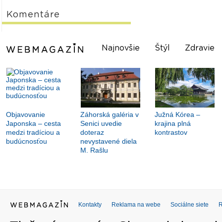
Komentáre
Najnovšie
Štýl
Zdravie
Objavovanie
Záhorská galéria v
Južná Kórea –
Japonska – cesta
Senici uvedie
krajina plná
medzi tradíciou a
doteraz
kontrastov
budúcnosťou
nevystavené diela
M. Rašlu
Kontakty
Reklama na webe
Sociálne siete