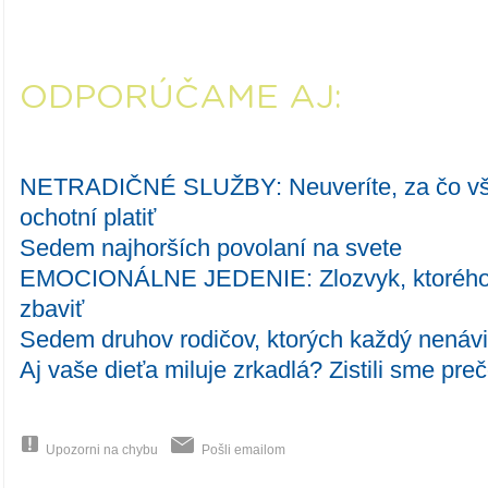
ODPORÚČAME AJ:
NETRADIČNÉ SLUŽBY: Neuveríte, za čo vše
ochotní platiť
Sedem najhorších povolaní na svete
EMOCIONÁLNE JEDENIE: Zlozvyk, ktorého b
zbaviť
Sedem druhov rodičov, ktorých každý nenávi
Aj vaše dieťa miluje zrkadlá? Zistili sme pre
Upozorni na chybu
Pošli emailom