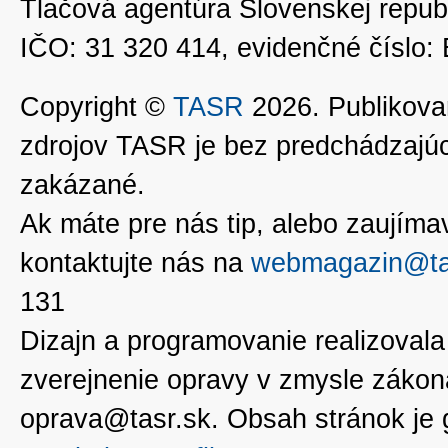
Tlačová agentúra Slovenskej republ
IČO: 31 320 414, evidenčné číslo
Copyright ©
TASR
2026. Publikovan
zdrojov TASR je bez predchádzaj
zakázané.
Ak máte pre nás tip, alebo zaujímavé
kontaktujte nás na
webmagazin@ta
131
Dizajn a programovanie realizoval
zverejnenie opravy v zmysle zákon
oprava@tasr.sk. Obsah stránok je