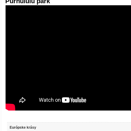
Purnululu park
Európske krásy