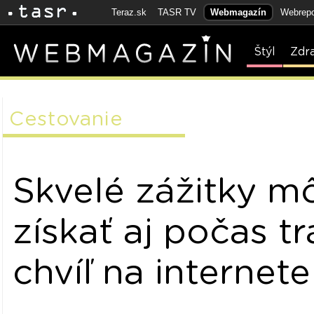
Teraz.sk
TASR TV
Webmagazín
Webrepo
Štýl
Zdr
Cestovanie
Skvelé zážitky m
získať aj počas t
chvíľ na internete