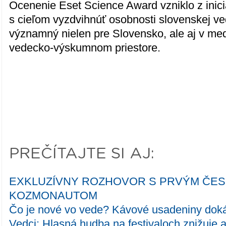
Ocenenie Eset Science Award vzniklo z inic
s cieľom vyzdvihnúť osobnosti slovenskej ved
významný nielen pre Slovensko, ale aj v m
vedecko-výskumnom priestore.
PREČÍTAJTE SI AJ:
EXKLUZÍVNY ROZHOVOR S PRVÝM ČE
KOZMONAUTOM
Čo je nové vo vede? Kávové usadeniny doká
Vedci: Hlasná hudba na festivaloch znižuje a