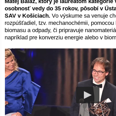
Matej Baláž, ktorý je laureátom kategóri
osobnosť vedy do 35 rokov, pôsobí v Úst
SAV v Košiciach.
Vo výskume sa venuje ch
rozpúšťadiel, tzv. mechanochémii, pomocou 
biomasu a odpady, či pripravuje nanomateriá
napríklad pre konverziu energie alebo v bio