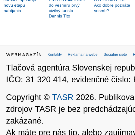
novú etapu
do vesmíru prvý
Ako dobre poznáte
nabíjania
civilný turista
vesmír?
Dennis Tito
Kontakty
Reklama na webe
Sociálne siete
Tlačová agentúra Slovenskej republ
IČO: 31 320 414, evidenčné číslo
Copyright ©
TASR
2026. Publikovan
zdrojov TASR je bez predchádzaj
zakázané.
Ak máte pre nás tip, alebo zaujímavé