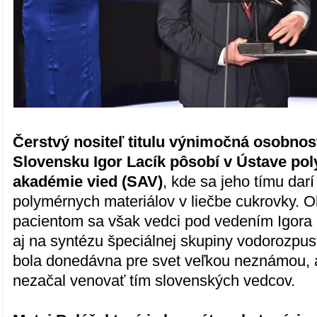
Čerstvý nositeľ titulu výnimočná osobnos
Slovensku Igor Lacík pôsobí v Ústave po
akadémie vied (SAV)
, kde sa jeho tímu dar
polymérnych materiálov v liečbe cukrovky. 
pacientom sa však vedci pod vedením Igora
aj na syntézu špeciálnej skupiny vodorozpu
bola donedávna pre svet veľkou neznámou, a
nezačal venovať tím slovenských vedcov.