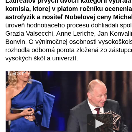
Laureátov prvých dvoch kategórií vybral
komisia, ktorej v piatom ročníku oceneni
astrofyzik a nositeľ Nobelovej ceny Mich
úroveň hodnotiaceho procesu dohliadali spo
Grazia Valsecchi, Anne Leriche, Jan Konval
Bonvin. O výnimočnej osobnosti vysokoškol
rozhodla odborná porota zložená zo zástup
vysokých škôl a univerzít.