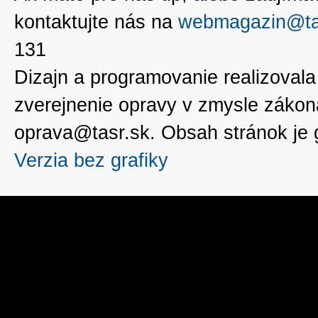
kontaktujte nás na
webmagazin@ta
131
Dizajn a programovanie realizoval
zverejnenie opravy v zmysle zákon
oprava@tasr.sk. Obsah stránok je
Verzia bez grafiky