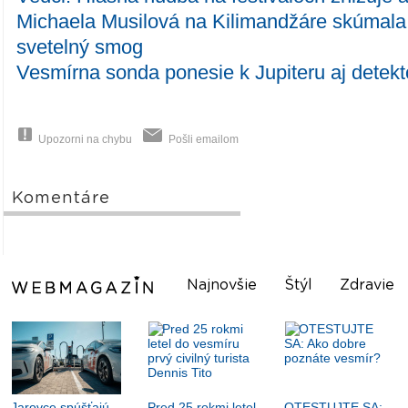
Michaela Musilová na Kilimandžáre skúmala 
svetelný smog
Vesmírna sonda ponesie k Jupiteru aj detek
Upozorni na chybu
Pošli emailom
Komentáre
Najnovšie
Štýl
Zdravie
Jarovce spúšťajú
Pred 25 rokmi letel
OTESTUJTE SA: