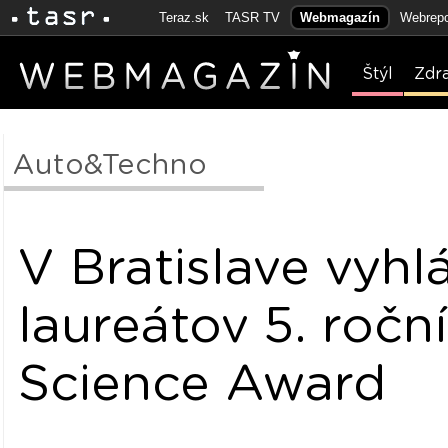
Teraz.sk
TASR TV
Webmagazín
Webrepo
Štýl
Zdr
Auto&Techno
V Bratislave vyhlá
laureátov 5. ročn
Science Award