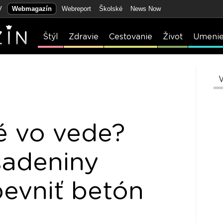
V
Webmagazín
Webreport
Školské
News Now
Štýl
Zdravie
Cestovanie
Život
Umeni
é vo vede?
sadeniny
evniť betón