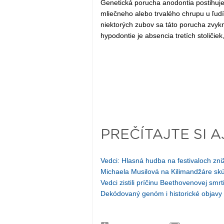
Genetická porucha anodontia postihuje 
mliečneho alebo trvalého chrupu u ľudí
niektorých zubov sa táto porucha zvy
hypodontie je absencia tretích stoličiek
PREČÍTAJTE SI A
Vedci: Hlasná hudba na festivaloch zniž
Michaela Musilová na Kilimandžáre skú
Vedci zistili príčinu Beethovenovej smrt
Dekódovaný genóm i historické obja