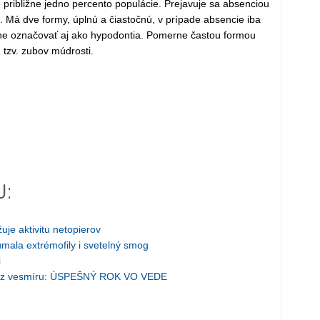
približne jedno percento populácie. Prejavuje sa absenciou
. Má dve formy, úplnú a čiastočnú, v prípade absencie iba
kne označovať aj ako hypodontia. Pomerne častou formou
, tzv. zubov múdrosti.
J:
uje aktivitu netopierov
mala extrémofily i svetelný smog
i
vy z vesmíru: ÚSPEŠNÝ ROK VO VEDE