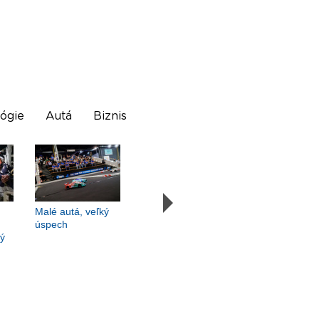
ógie
Autá
Biznis
Malé autá, veľký
úspech
vý