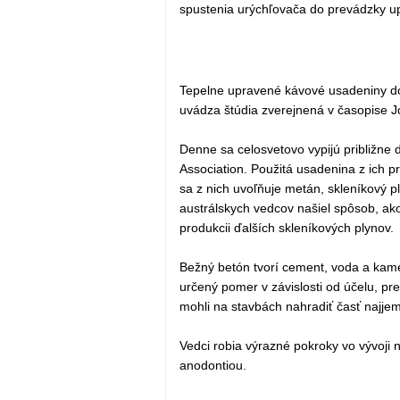
spustenia urýchľovača do prevádzky up
Tepelne upravené kávové usadeniny dok
uvádza štúdia zverejnená v časopise J
Denne sa celosvetovo vypijú približne 
Association. Použitá usadenina z ich p
sa z nich uvoľňuje metán, skleníkový pl
austrálskych vedcov našiel spôsob, ako
produkcii ďalších skleníkových plynov.
Bežný betón tvorí cement, voda a kame
určený pomer v závislosti od účelu, pr
mohli na stavbách nahradiť časť najjem
Vedci robia výrazné pokroky vo vývoji
anodontiou.