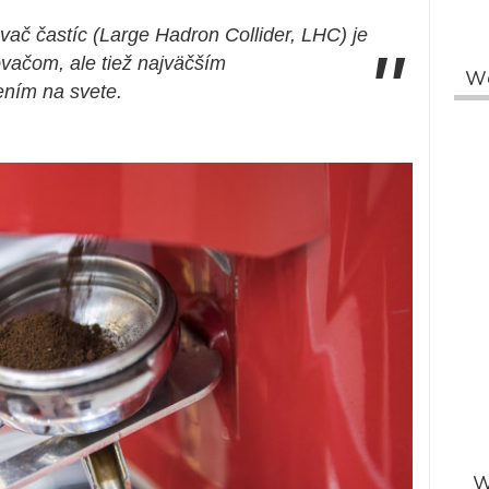
ač častíc (Large Hadron Collider, LHC) je
"
ovačom, ale tiež najväčším
W
ním na svete.
W