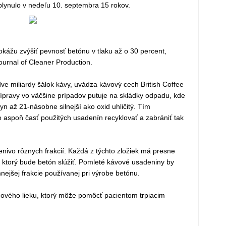
lynulo v nedeľu 10. septembra 15 rokov.
ážu zvýšiť pevnosť betónu v tlaku až o 30 percent,
ournal of Cleaner Production.
dve miliardy šálok kávy, uvádza kávový cech British Coffee
rípravy vo väčšine prípadov putuje na skládky odpadu, kde
yn až 21-násobne silnejší ako oxid uhličitý. Tím
 aspoň časť použitých usadenín recyklovať a zabrániť tak
nivo rôznych frakcií. Každá z týchto zložiek má presne
e ktorý bude betón slúžiť. Pomleté kávové usadeniny by
nejšej frakcie používanej pri výrobe betónu.
 nového lieku, ktorý môže pomôcť pacientom trpiacim