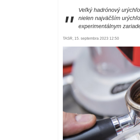
Veľký hadrónový urýchľov
"
nielen najväčším urýchľ
experimentálnym zariade
TASR, 15. septembra 2023 12:50