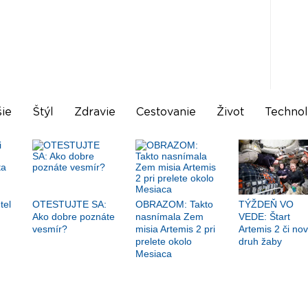
ie
Štýl
Zdravie
Cestovanie
Život
Technol
tel
OTESTUJTE SA:
OBRAZOM: Takto
TÝŽDEŇ VO
Ako dobre poznáte
nasnímala Zem
VEDE: Štart
vesmír?
misia Artemis 2 pri
Artemis 2 či no
prelete okolo
druh žaby
Mesiaca