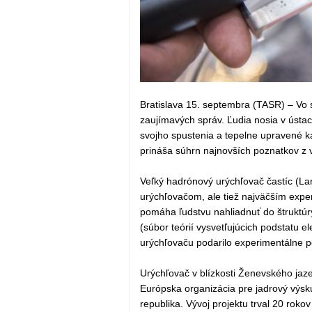
Bratislava 15. septembra (TASR) – Vo s
zaujímavých správ. Ľudia nosia v ústac
svojho spustenia a tepelne upravené k
prináša súhrn najnovších poznatkov z v
Veľký hadrónový urýchľovač častíc (Lar
urýchľovačom, ale tiež najväčším expe
pomáha ľudstvu nahliadnuť do štruktúr
(súbor teórií vysvetľujúcich podstatu e
urýchľovaču podarilo experimentálne po
Urýchľovač v blízkosti Ženevského jaz
Európska organizácia pre jadrový výsk
republika. Vývoj projektu trval 20 rokov