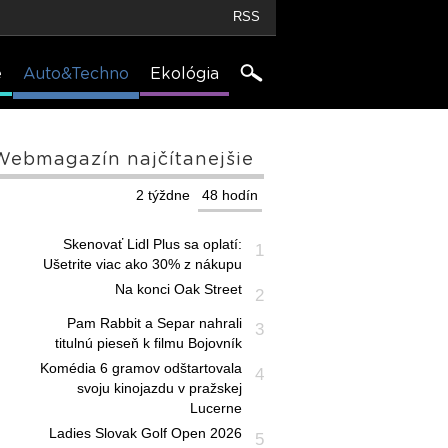
RSS
e
Auto&Techno
Ekológia
Webmagazín najčítanejšie
2 týždne
48 hodín
Skenovať Lidl Plus sa oplatí:
1
Ušetrite viac ako 30% z nákupu
Na konci Oak Street
2
Pam Rabbit a Separ nahrali
3
titulnú pieseň k filmu Bojovník
Komédia 6 gramov odštartovala
4
svoju kinojazdu v pražskej
Lucerne
Ladies Slovak Golf Open 2026
5