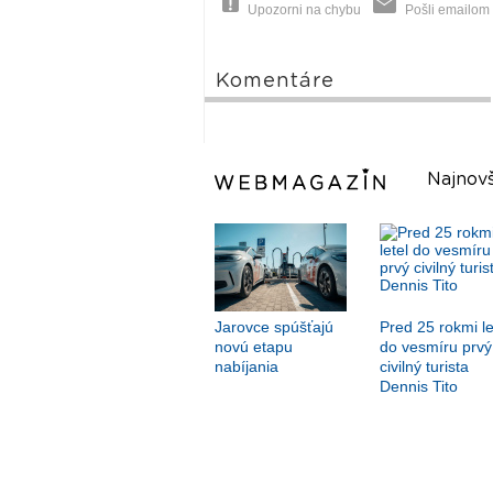
Upozorni na chybu
Pošli emailom
Komentáre
Najnovš
Jarovce spúšťajú
Pred 25 rokmi le
novú etapu
do vesmíru prvý
nabíjania
civilný turista
Dennis Tito