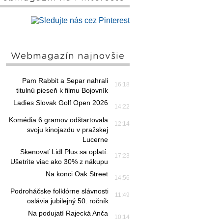
Webmagazín najnovšie
Pam Rabbit a Separ nahrali
16:18
titulnú pieseň k filmu Bojovník
Ladies Slovak Golf Open 2026
14:22
Komédia 6 gramov odštartovala
12:14
svoju kinojazdu v pražskej
Lucerne
Skenovať Lidl Plus sa oplatí:
17:23
Ušetrite viac ako 30% z nákupu
Na konci Oak Street
14:56
Podroháčske folklórne slávnosti
11:49
oslávia jubilejný 50. ročník
Na podujatí Rajecká Anča
10:14