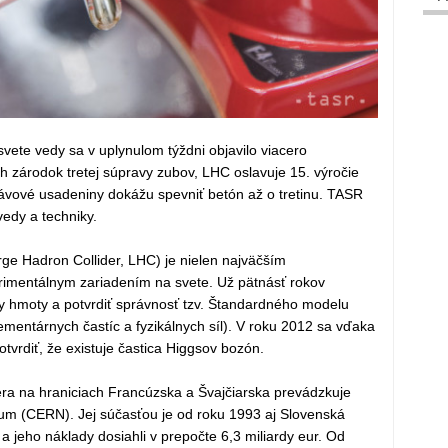
vete vedy sa v uplynulom týždni objavilo viacero
h zárodok tretej súpravy zubov, LHC oslavuje 15. výročie
ávové usadeniny dokážu spevniť betón až o tretinu. TASR
edy a techniky.
ge Hadron Collider, LHC) je nielen najväčším
rimentálnym zariadením na svete. Už pätnásť rokov
y hmoty a potvrdiť správnosť tzv. Štandardného modelu
lementárnych častíc a fyzikálnych síl). V roku 2012 sa vďaka
tvrdiť, že existuje častica Higgsov bozón.
era na hraniciach Francúzska a Švajčiarska prevádzkuje
um (CERN). Jej súčasťou je od roku 1993 aj Slovenská
 a jeho náklady dosiahli v prepočte 6,3 miliardy eur. Od