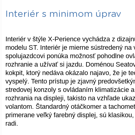
Interiér s minimom úprav
Interiér v štýle X-Perience vychádza z diza
modelu ST. Interiér je mierne sústredený na v
spolujazdcovi ponúka možnosť pohodlne ovl
rozhranie a užívať si jazdu. Doménou Seatov
kokpit, ktorý nedáva okázalo najavo, že je t
vyspelý. Tento prístup je zjavný predovšetký
stredovej konzoly s ovládaním klimatizácie a
rozhrania na displeji, takisto na vzhľade uka
volantom. Štandardný otáčkomer a tachomet
primerane veľký farebný displej, sú klasikou,
radi.