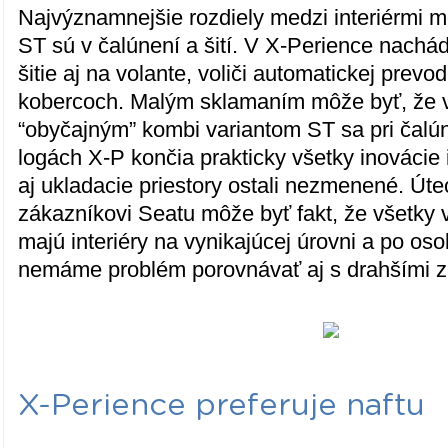
Najvýznamnejšie rozdiely medzi interiérmi 
ST sú v čalúnení a šití. V X-Perience nachá
šitie aj na volante, voliči automatickej prevo
kobercoch. Malým sklamaním môže byť, že v
“obyčajným” kombi variantom ST sa pri čalú
logách X-P končia prakticky všetky inovácie 
aj ukladacie priestory ostali nezmenené. Ú
zákazníkovi Seatu môže byť fakt, že všetky 
majú interiéry na vynikajúcej úrovni a po os
nemáme problém porovnávať aj s drahšími 
X-Perience preferuje naftu