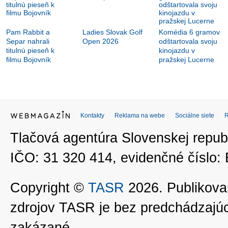
Pam Rabbit a
Ladies Slovak Golf
Komédia 6 gramov
Separ nahrali
Open 2026
odštartovala svoju
titulnú pieseň k
kinojazdu v
filmu Bojovník
pražskej Lucerne
Kontakty
Reklama na webe
Sociálne siete
Tlačová agentúra Slovenskej republ
IČO: 31 320 414, evidenčné číslo
Copyright ©
TASR
2026. Publikovan
zdrojov TASR je bez predchádzaj
zakázané.