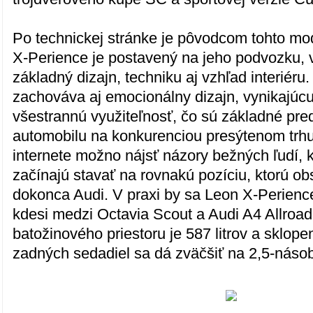
Po technickej stránke je pôvodcom tohto mo
X-Perience je postavený na jeho podvozku, 
základný dizajn, techniku aj vzhľad interiéru
zachováva aj emocionálny dizajn, vynikajúc
všestrannú využiteľnosť, čo sú základné pr
automobilu na konkurenciou presýtenom trhu
internete možno nájsť názory bežných ľudí, k
začínajú stavať na rovnakú pozíciu, ktorú o
dokonca Audi. V praxi by sa Leon X-Perien
kdesi medzi Octavia Scout a Audi A4 Allroa
batožinového priestoru je 587 litrov a sklop
zadných sedadiel sa dá zväčšiť na 2,5-násobo