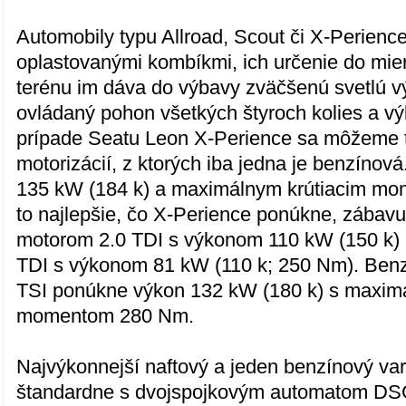
Automobily typu Allroad, Scout či X-Perience
oplastovanými kombíkmi, ich určenie do mi
terénu im dáva do výbavy zväčšenú svetlú vý
ovládaný pohon všetkých štyroch kolies a vý
prípade Seatu Leon X-Perience sa môžeme t
motorizácií, z ktorých iba jedna je benzínov
135 kW (184 k) a maximálnym krútiacim m
to najlepšie, čo X-Perience ponúkne, zábavu s
motorom 2.0 TDI s výkonom 110 kW (150 k)
TDI s výkonom 81 kW (110 k; 250 Nm). Benzí
TSI ponúkne výkon 132 kW (180 k) s maxim
momentom 280 Nm.
Najvýkonnejší naftový a jeden benzínový va
štandardne s dvojspojkovým automatom DSG