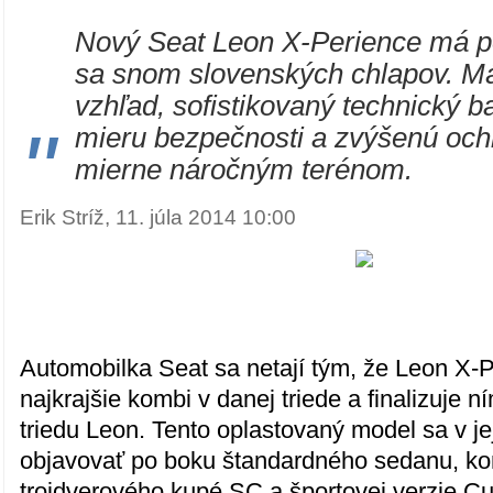
Nový Seat Leon X-Perience má po
sa snom slovenských chlapov. M
vzhľad, sofistikovaný technický b
"
mieru bezpečnosti a zvýšenú ochr
mierne náročným terénom.
Erik Stríž, 11. júla 2014 10:00
Automobilka Seat sa netají tým, že Leon X-
najkrajšie kombi v danej triede a finalizuje 
triedu Leon. Tento oplastovaný model sa v j
objavovať po boku štandardného sedanu, k
trojdverového kupé SC a športovej verzie Cu