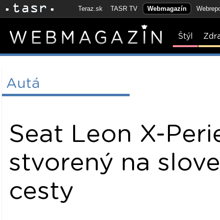
Teraz.sk
TASR TV
Webmagazín
Webrepo
Štýl
Zdr
Autá
Seat Leon X-Peri
stvorený na slov
cesty