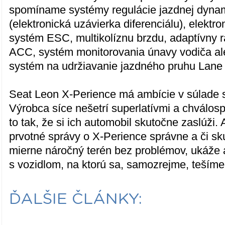
spomíname systémy regulácie jazdnej dyn
(elektronická uzávierka diferenciálu), elektro
systém ESC, multikolíznu brzdu, adaptívny
ACC, systém monitorovania únavy vodiča al
systém na udržiavanie jazdného pruhu Lane 
Seat Leon X-Perience má ambície v súlade 
Výrobca síce nešetrí superlatívmi a chválos
to tak, že si ich automobil skutočne zaslúži. 
prvotné správy o X-Perience správne a či s
mierne náročný terén bez problémov, ukáže 
s vozidlom, na ktorú sa, samozrejme, tešíme
ĎALŠIE ČLÁNKY: