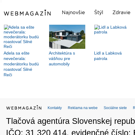
Najnovšie
Štýl
Zdravie
Adela sa ešte
Architektúra s
Lidl a Labková
nevečerala:
vášňou pre
patrola
moderátorku budú
automobily
roastovať Silné
Reči
Kontakty
Reklama na webe
Sociálne siete
Tlačová agentúra Slovenskej republ
IČO: 31 320 414, evidenčné číslo