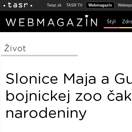
Teraz.sk
TASR TV
Webmagazín
Webrepo
Štýl
Zdr
Život
Slonice Maja a Gu
bojnickej zoo čak
narodeniny