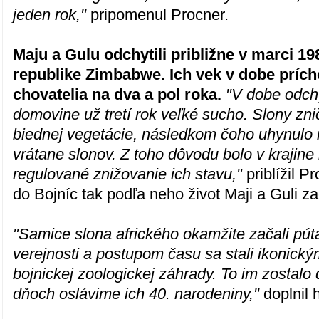
jeden rok,"
pripomenul Procner.
Maju a Gulu odchytili približne v marci 198
republike Zimbabwe. Ich vek v dobe príc
chovatelia na dva a pol roka.
"V dobe odch
domovine už tretí rok veľké sucho. Slony znič
biednej vegetácie, následkom čoho uhynulo 
vrátane slonov. Z toho dôvodu bolo v krajine
regulované znižovanie ich stavu,"
priblížil 
do Bojníc tak podľa neho život Maji a Guli zac
"Samice slona afrického okamžite začali pút
verejnosti a postupom času sa stali ikonický
bojnickej zoologickej záhrady. To im zostalo
dňoch oslávime ich 40. narodeniny,"
doplnil 