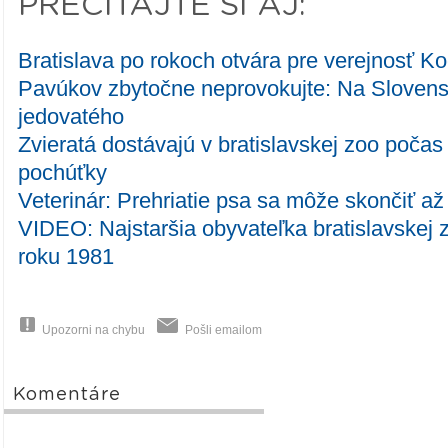
PREČÍTAJTE SI AJ:
Bratislava po rokoch otvára pre verejnosť 
Pavúkov zbytočne neprovokujte: Na Sloven
jedovatého
Zvieratá dostávajú v bratislavskej zoo poča
pochúťky
Veterinár: Prehriatie psa sa môže skončiť a
VIDEO: Najstaršia obyvateľka bratislavskej z
roku 1981
Upozorni na chybu
Pošli emailom
Komentáre