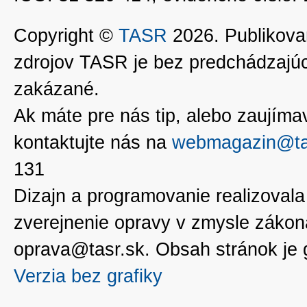
Copyright ©
TASR
2026. Publikovan
zdrojov TASR je bez predchádzaj
zakázané.
Ak máte pre nás tip, alebo zaujímavé
kontaktujte nás na
webmagazin@ta
131
Dizajn a programovanie realizoval
zverejnenie opravy v zmysle zákon
oprava@tasr.sk. Obsah stránok je
Verzia bez grafiky