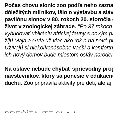
Počas chovu sloníc zoo podľa neho zazn
dôležitých míľnikov, išlo o výstavbu a sl
pavilónu slonov v 80. rokoch 20. storočia 
život v zoologickej záhrade.
"Po 37 rokoch
vybudovať ubikáciu africkej fauny s novým 
žijú Maja a Gula už viac ako rok a na nové pr
Užívajú si niekoľkonásobne väčší a komfortn
ich nový domov bude miestom osláv narode
Na oslave nebude chýbať sprievodný pro
návštevníkov, ktorý sa ponesie v eduka
duchu.
Zoo pripravila aktivity pre deti, ale a