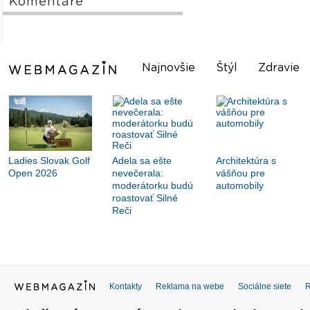
Komentáre
Najnovšie
Štýl
Zdravie
Ladies Slovak Golf
Adela sa ešte
Architektúra s
Open 2026
nevečerala:
vášňou pre
moderátorku budú
automobily
roastovať Silné
Reči
Kontakty
Reklama na webe
Sociálne siete