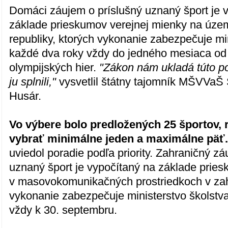
Domáci záujem o príslušný uznaný šport je 
základe prieskumov verejnej mienky na úze
republiky, ktorých vykonanie zabezpečuje mi
každé dva roky vždy do jedného mesiaca od
olympijských hier.
"Zákon nám ukladá túto p
ju splnili,"
vysvetlil štátny tajomník MŠVVaŠ 
Husár.
Vo výbere bolo predložených 25 športov,
vybrať minimálne jeden a maximálne päť
uviedol poradie podľa priority. Zahraničný zá
uznaný šport je vypočítaný na základe prie
v masovokomunikačných prostriedkoch v zahr
vykonanie zabezpečuje ministerstvo školstv
vždy k 30. septembru.