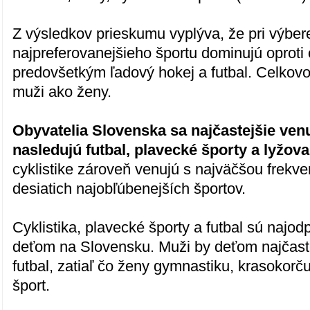
Z výsledkov prieskumu vyplýva, že pri výber
najpreferovanejšieho športu dominujú oproti
predovšetkým ľadový hokej a futbal. Celkovo
muži ako ženy.
Obyvatelia Slovenska sa najčastejšie venu
nasledujú futbal, plavecké športy a lyžova
cyklistike zároveň venujú s najväčšou frekv
desiatich najobľúbenejších športov.
Cyklistika, plavecké športy a futbal sú najod
deťom na Slovensku. Muži by deťom najčaste
futbal, zatiaľ čo ženy gymnastiku, krasokorč
šport.