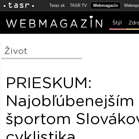
Teraz.sk
TASR TV
Webmagazín
Webrepo
Štýl
Zdr
Život
PRIESKUM:
Najobľúbenejším
športom Slovákov
cyklistika