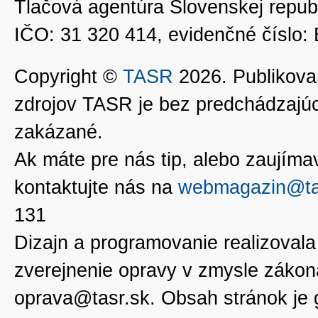
Tlačová agentúra Slovenskej republ
IČO: 31 320 414, evidenčné číslo
Copyright ©
TASR
2026. Publikovan
zdrojov TASR je bez predchádzaj
zakázané.
Ak máte pre nás tip, alebo zaujímavé
kontaktujte nás na
webmagazin@ta
131
Dizajn a programovanie realizoval
zverejnenie opravy v zmysle zákon
oprava@tasr.sk. Obsah stránok je