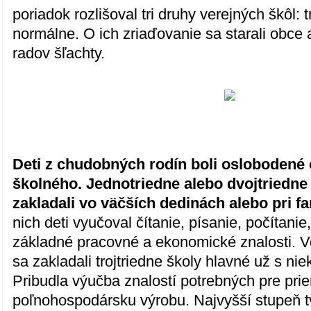
poriadok rozlišoval tri druhy verejných škôl: t
normálne. O ich zriaďovanie sa starali obce a
radov šľachty.
Deti z chudobných rodín boli oslobodené 
školného. Jednotriedne alebo dvojtriedne 
zakladali vo väčších dedinách alebo pri fa
nich deti vyučoval čítanie, písanie, počítani
základné pracovné a ekonomické znalosti. 
sa zakladali trojtriedne školy hlavné už s nie
Pribudla výučba znalostí potrebných pre pri
poľnohospodársku výrobu. Najvyšší stupeň tv