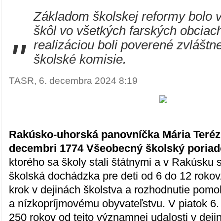
Základom školskej reformy bolo 
škôl vo všetkých farských obciach
"
realizáciou boli poverené zvlášt
školské komisie.
TASR, 6. decembra 2024 8:19
Rakúsko-uhorská panovníčka Mária Terézi
decembri 1774 Všeobecný školský poriad
ktorého sa školy stali štátnymi a v Rakúsku 
školská dochádzka pre deti od 6 do 12 rokov
krok v dejinách školstva a rozhodnutie pom
a nízkopríjmovému obyvateľstvu. V piatok 6
250 rokov od tejto významnej udalosti v de