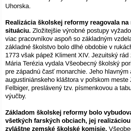
Uhorska.
Realizácia školskej reformy reagovala n
situáciu.
Zložitejšie výrobné postupy vyžado
viac pracovníkov aspoň so základným vzdel
základné školstvo bolo dlhé obdobie v rukách
1773 však pápež Kliment XIV. Jezuitský rád z
Mária Terézia vydala Všeobecný školský poria
pre západnú časť monarchie. Jeho hlavným 
augustiniánskeho kláštora v poľskom meste
Felbiger, preslávený tzv. písmenkovou a ta
výučby.
Základom školskej reformy bolo vybudova
všetkých farských obciach, jej realizácio
zvláštne zemské školské komisie.
Všeobec