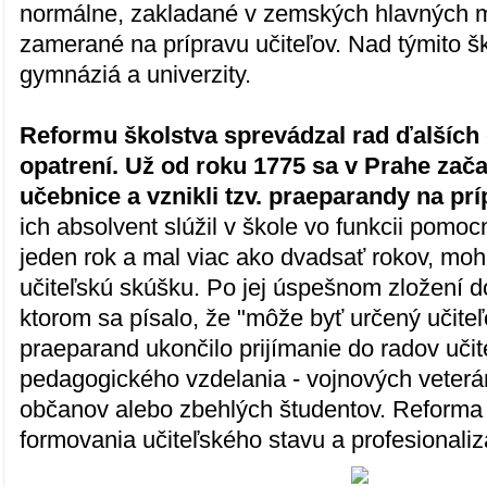
normálne, zakladané v zemských hlavných m
zamerané na prípravu učiteľov. Nad týmito š
gymnáziá a univerzity.
Reformu školstva sprevádzal rad ďalších 
opatrení. Už od roku 1775 sa v Prahe zača
učebnice a vznikli tzv. praeparandy na prí
ich absolvent slúžil v škole vo funkcii pomoc
jeden rok a mal viac ako dvadsať rokov, moho
učiteľskú skúšku. Po jej úspešnom zložení d
ktorom sa písalo, že "môže byť určený učite
praeparand ukončilo prijímanie do radov učit
pedagogického vzdelania - vojnových veterá
občanov alebo zbehlých študentov. Reforma 
formovania učiteľského stavu a profesionalizá