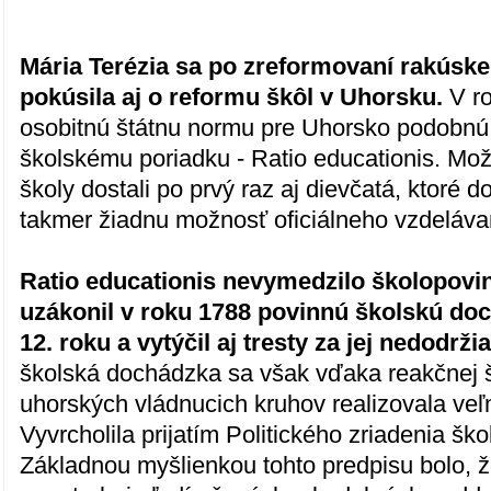
Mária Terézia sa po zreformovaní rakúske
pokúsila aj o reformu škôl v Uhorsku.
V ro
osobitnú štátnu normu pre Uhorsko podob
školskému poriadku - Ratio educationis. Mo
školy dostali po prvý raz aj dievčatá, ktoré 
takmer žiadnu možnosť oficiálneho vzdeláva
Ratio educationis nevymedzilo školopovinn
uzákonil v roku 1788 povinnú školskú do
12. roku a vytýčil aj tresty za jej nedodrži
školská dochádzka sa však vďaka reakčnej šk
uhorských vládnucich kruhov realizovala veľ
Vyvrcholila prijatím Politického zriadenia šk
Základnou myšlienkou tohto predpisu bolo, 