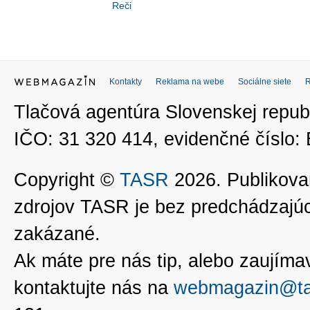
Reči
Kontakty
Reklama na webe
Sociálne siete
Tlačová agentúra Slovenskej republ
IČO: 31 320 414, evidenčné číslo
Copyright ©
TASR
2026. Publikovan
zdrojov TASR je bez predchádzaj
zakázané.
Ak máte pre nás tip, alebo zaujímavé
kontaktujte nás na
webmagazin@ta