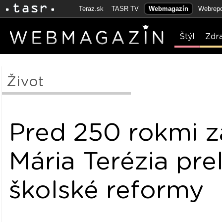
Teraz.sk
TASR TV
Webmagazín
Webrepo
Štýl
Zdr
Život
Pred 250 rokmi z
Mária Terézia pr
školské reformy