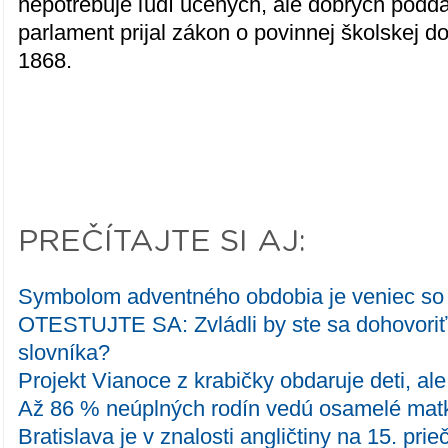
nepotrebuje ľudí učených, ale dobrých podd
parlament prijal zákon o povinnej školskej 
1868.
PREČÍTAJTE SI AJ:
Symbolom adventného obdobia je veniec so 
OTESTUJTE SA: Zvládli by ste sa dohovoriť 
slovníka?
Projekt Vianoce z krabičky obdaruje deti, al
Až 86 % neúplných rodín vedú osamelé mat
Bratislava je v znalosti angličtiny na 15. pri