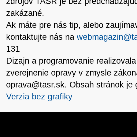
zdrojov TASR je bez predchádzaj
zakázané.
Ak máte pre nás tip, alebo zaujímavé
kontaktujte nás na
webmagazin@ta
131
Dizajn a programovanie realizoval
zverejnenie opravy v zmysle zákon
oprava@tasr.sk. Obsah stránok je
Verzia bez grafiky