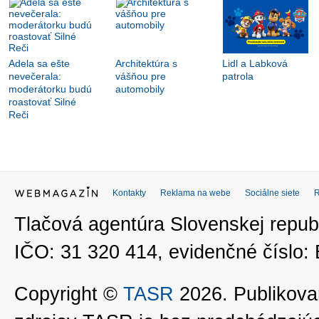
Adela sa ešte
Architektúra s
Lidl a Labková
nevečerala:
vášňou pre
patrola
moderátorku budú
automobily
roastovať Silné
Reči
Kontakty
Reklama na webe
Sociálne siete
Tlačová agentúra Slovenskej republ
IČO: 31 320 414, evidenčné číslo
Copyright ©
TASR
2026. Publikovan