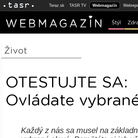
Teraz.sk
TASR TV
Webmagazín
Webrepo
Štýl
Zdr
Život
OTESTUJTE SA:
Ovládate vybrané
Každý z nás sa musel na základne