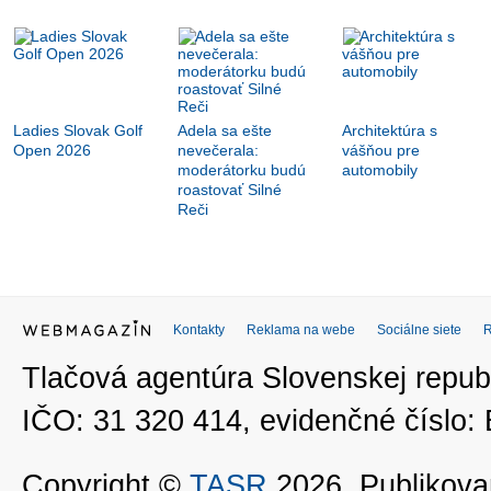
Ladies Slovak Golf
Adela sa ešte
Architektúra s
Open 2026
nevečerala:
vášňou pre
moderátorku budú
automobily
roastovať Silné
Reči
Kontakty
Reklama na webe
Sociálne siete
Tlačová agentúra Slovenskej republ
IČO: 31 320 414, evidenčné číslo
Copyright ©
TASR
2026. Publikovan