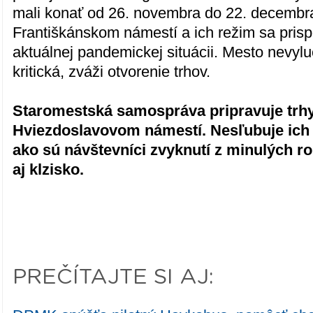
mali konať od 26. novembra do 22. decemb
Františkánskom námestí a ich režim sa pris
aktuálnej pandemickej situácii. Mesto nevyl
kritická, zváži otvorenie trhov.
Staromestská samospráva pripravuje trh
Hviezdoslavovom námestí. Nesľubuje ich 
ako sú návštevníci zvyknutí z minulých r
aj klzisko.
PREČÍTAJTE SI AJ: