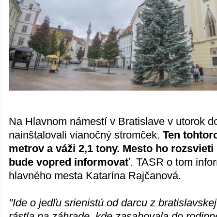
Na Hlavnom námestí v Bratislave v utorok do
nainštalovali vianočný stromček.
Ten tohtor
metrov a váži 2,1 tony. Mesto ho rozsviet
bude vopred informovať
. TASR o tom info
hlavného mesta Katarína Rajčanová.
"Ide o jedľu srienistú od darcu z bratislavsk
rástla na záhrade, kde zasahovala do rodin