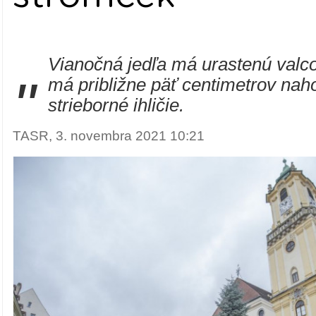
Vianočná jedľa má urastenú valco
"
má približne päť centimetrov nah
strieborné ihličie.
TASR, 3. novembra 2021 10:21