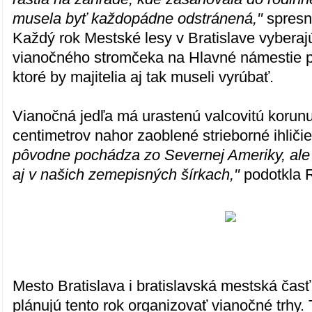
musela byť každopádne odstránená,"
spresn
Každý rok Mestské lesy v Bratislave vyberaj
vianočného stromčeka na Hlavné námestie p
ktoré by majitelia aj tak museli vyrúbať.
Vianočná jedľa má urastenú valcovitú korunu
centimetrov nahor zaoblené strieborné ihliči
pôvodne pochádza zo Severnej Ameriky, ale
aj v našich zemepisných šírkach,"
podotkla 
Mesto Bratislava i bratislavská mestská čas
plánujú tento rok organizovať vianočné trhy.