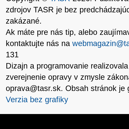
zdrojov TASR je bez predchádzaj
zakázané.
Ak máte pre nás tip, alebo zaujímavé
kontaktujte nás na
webmagazin@ta
131
Dizajn a programovanie realizoval
zverejnenie opravy v zmysle zákon
oprava@tasr.sk. Obsah stránok je
Verzia bez grafiky