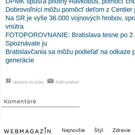
DPMK spúšťa pilotný Havkobus, pomôcť ch
Dobrovoľníci môžu pomôcť deťom z Centier p
Na SR je vyše 36.000 vojnových hrobov, spra
vnútra
FOTOPOROVNANIE: Bratislava tesne po 2. s
Spoznávate ju
Bratislavčania sa môžu podieľať na odkaze 
generácie
Upozorni na chybu
Pošli emailom
Komentáre
Najnovšie
Štýl
Zdravie