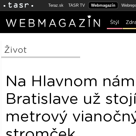
Teraz.sk
TASR TV
Webmagazín
Webrepo
Štýl
Zdr
Život
Na Hlavnom náme
Bratislave už stojí
metrový vianočn
stromček