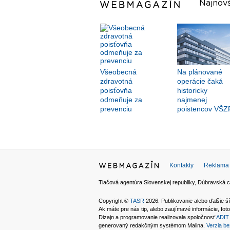
Najnovš
Všeobecná
Na plánované
zdravotná
operácie čaká
poisťovňa
historicky
odmeňuje za
najmenej
prevenciu
poistencov VŠZ
Kontakty
Reklama
Tlačová agentúra Slovenskej republiky, Dúbravská c
Copyright ©
TASR
2026. Publikovanie alebo ďalšie
Ak máte pre nás tip, alebo zaujímavé informácie, foto
Dizajn a programovanie realizovala spoločnosť
ADIT 
generovaný redakčným systémom Malina.
Verzia be