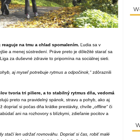
W
 reaguje na tmu a chlad spomalením.
Ľudia sa v
šie a menej sústredení. Práve preto je dôležité starať sa
 Liga za duševné zdravie to pripomína na sociálnej sieti.
ohyb, aj myseľ potrebuje rytmus a odpočinok,“
zdôraznili
ov tvoria tri piliere, a to stabilný rytmus dňa, vedomá
lujú preto na pravidelný spánok, stravu a pohyb, ako aj
ež dopriať si počas dňa krátke prestávky, chvíle
„offline“
či
abúdať ani na rozhovory s blízkymi, zdieľanie pocitov a
W
y stačí len udržať rovnováhu. Dopriať si čas, robiť malé