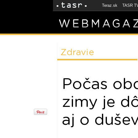
Teraz.sk
TASR T
Zdravie
Počas obd
zimy je dô
aj o duše