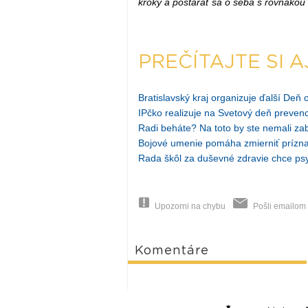
kroky a postarať sa o seba s rovnako
PREČÍTAJTE SI A
Bratislavský kraj organizuje ďalší Deň 
IPčko realizuje na Svetový deň preve
Radi beháte? Na toto by ste nemali za
Bojové umenie pomáha zmierniť prízna
Rada škôl za duševné zdravie chce ps
Upozorni na chybu
Pošli emailom
Komentáre