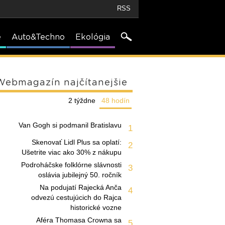
RSS
e
Auto&Techno
Ekológia
Webmagazín najčítanejšie
2 týždne
48 hodín
Van Gogh si podmanil Bratislavu
1
Skenovať Lidl Plus sa oplatí:
2
Ušetrite viac ako 30% z nákupu
Podroháčske folklórne slávnosti
3
oslávia jubilejný 50. ročník
Na podujatí Rajecká Anča
4
odvezú cestujúcich do Rajca
historické vozne
Aféra Thomasa Crowna sa
5