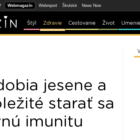
V
Webmagazín
Webreport
Školské
News Now
Štýl
Zdravie
Cestovanie
Život
Umeni
obia jesene a
ležité starať sa
vnú imunitu