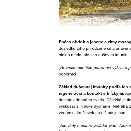
Počas obdobia jesene a zimy mozog
dôsledku toho prirodzene cítia unavenej
nielen o telo, ale aj o duševnú imunitu.
„Rovnako ako telo potrebuje výživu a p
odborníci.
Základ duševnej imunity podľa ich sl
regenerácia a kontakt s blízkymi.
Ape
dostatok denného svetla. Dôležité je ti
vyskúšať si hlboké dýchanie. Netreba z
vedomie, že človek na nič nie je sám.
„Nie vždy musíme ‚zvládať viac‘. Nieked