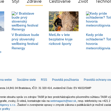
ie
Štýl
Zdravie
Cestovanie
Život
Technol
V Bratislave bude
MetLife v lete
Kedy príde
prvý slovenský
bezplatne kryje
ochladenie? Tot
wellbeing festival
rizikové športy
hovoria
Renergy
meteorológovia
P
 na webe
Sociálne siete
RSS
Pravidlá používania
Pravidlá ochrany o
esta 14,841 04 Bratislava, IČO: 31 320 414, evidenčné číslo: EV 40/22/SWP
 šírenie obsahu správ zo zdrojov TASR je bez predchádzajúceho písomného súhlasu TASR v
grafie, zvuky, či videá, kontaktujte nás na
webmagazin@tasr.sk
, resp. telefonicky na +421 
Agency s.r.o.
. Žiadosť o zverejnenie opravy v zmysle zákona o publikáciách je možné zasl
z grafiky