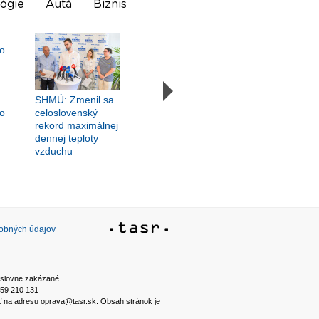
ógie
Autá
Biznis
SHMÚ: Zmenil sa
o
celoslovenský
rekord maximálnej
dennej teploty
vzduchu
sobných údajov
ýslovne zakázané.
2 59 210 131
ať na adresu oprava@tasr.sk. Obsah stránok je