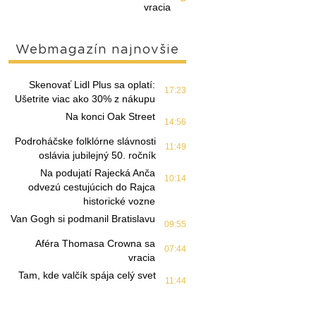
vracia
Webmagazín najnovšie
Skenovať Lidl Plus sa oplatí:
17:23
Ušetrite viac ako 30% z nákupu
Na konci Oak Street
14:56
Podroháčske folklórne slávnosti
11:49
oslávia jubilejný 50. ročník
Na podujatí Rajecká Anča
10:14
odvezú cestujúcich do Rajca
historické vozne
Van Gogh si podmanil Bratislavu
09:55
Aféra Thomasa Crowna sa
07:44
vracia
Tam, kde valčík spája celý svet
11:44