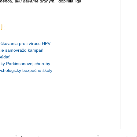
u nehou, akú dávame druhým,“
doplnila liga.
J:
očkovania proti vírusu HPV
ncie samovrážd kampaň
búdať
ky Parkinsonovej choroby
ychologicky bezpečné školy