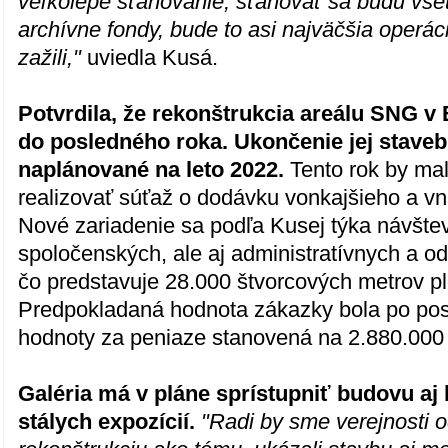
veľkolepé sťahovanie, sťahovať sa budú vše
archívne fondy, bude to asi najväčšia operá
zažili,"
uviedla Kusá.
Potvrdila, že rekonštrukcia areálu SNG v 
do posledného roka. Ukončenie jej stavebn
naplánované na leto 2022.
Tento rok by mal
realizovať súťaž o dodávku vonkajšieho a vnú
Nové zariadenie sa podľa Kusej týka návšte
spoločenských, ale aj administratívnych a o
čo predstavuje 28.000 štvorcových metrov pl
Predpokladaná hodnota zákazky bola po po
hodnoty za peniaze stanovená na 2.880.000
Galéria má v pláne sprístupniť budovu aj 
stálych expozícií.
"Radi by sme verejnosti 