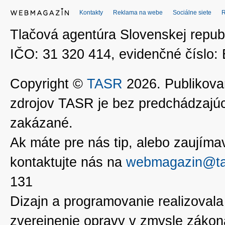
Kontakty
Reklama na webe
Sociálne siete
Tlačová agentúra Slovenskej republ
IČO: 31 320 414, evidenčné číslo
Copyright ©
TASR
2026. Publikovan
zdrojov TASR je bez predchádzaj
zakázané.
Ak máte pre nás tip, alebo zaujímavé
kontaktujte nás na
webmagazin@ta
131
Dizajn a programovanie realizoval
zverejnenie opravy v zmysle zákon