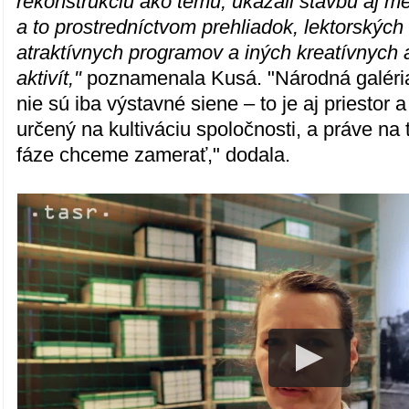
rekonštrukciu ako tému, ukázali stavbu aj m
a to prostredníctvom prehliadok, lektorských
atraktívnych programov a iných kreatívnych 
aktivít,"
poznamenala Kusá. "Národná galéria 
nie sú iba výstavné siene – to je aj priestor 
určený na kultiváciu spoločnosti, a práve na 
fáze chceme zamerať," dodala.