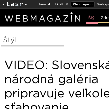
Teraz.sk
TASR TV
Webmagazín
Webrepo
Štýl
Zdr
Štýl
VIDEO: Slovensk
národná galéria
pripravuje veľkol
sťahovanie