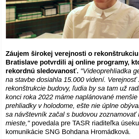
Záujem širokej verejnosti o rekonštrukc
Bratislave potvrdili aj online programy, kt
rekordnú sledovanosť.
"Videoprehliadka ge
na stavbe dosiahla 15.000 videní. Verejnosť
rekonštrukcie budovy, ľudia by sa tam už radi 
konci roka 2022 máme naplánované menšie 
prehliadky v holodome, ešte nie úplne obýva
sa návštevník začal s budovou zoznamovať 
mieste,"
povedala pre TASR riaditeľka úseku
komunikácie SNG Bohdana Hromádková.